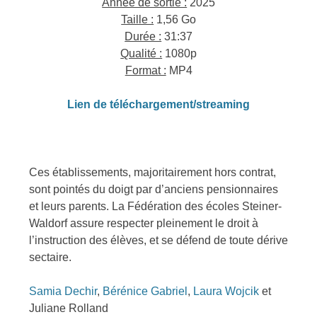
Année de sortie :
2025
Taille :
1,56 Go
Durée :
31:37
Qualité :
1080p
Format :
MP4
Lien de téléchargement/streaming
Ces établissements, majoritairement hors contrat,
sont pointés du doigt par d’anciens pensionnaires
et leurs parents. La Fédération des écoles Steiner-
Waldorf assure respecter pleinement le droit à
l’instruction des élèves, et se défend de toute dérive
sectaire.
Samia Dechir
,
Bérénice Gabriel
,
Laura Wojcik
et
Juliane Rolland