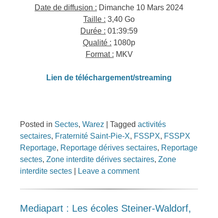
Date de diffusion :
Dimanche 10 Mars 2024
Taille :
3,40 Go
Durée :
01:39:59
Qualité :
1080p
Format :
MKV
Lien de téléchargement/streaming
Posted in
Sectes
,
Warez
|
Tagged
activités
sectaires
,
Fraternité Saint-Pie-X
,
FSSPX
,
FSSPX
Reportage
,
Reportage dérives sectaires
,
Reportage
sectes
,
Zone interdite dérives sectaires
,
Zone
interdite sectes
|
Leave a comment
Mediapart : Les écoles Steiner-Waldorf,