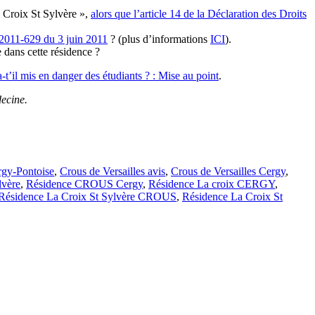
 Croix St Sylvère »,
alors que l’article 14 de la Déclaration des Droits
 2011-629 du 3 juin 2011
? (plus d’informations
ICI
).
 dans cette résidence ?
’il mis en danger des étudiants ? : Mise au point
.
decine.
y-Pontoise
,
Crous de Versailles avis
,
Crous de Versailles Cergy
,
lvère
,
Résidence CROUS Cergy
,
Résidence La croix CERGY
,
Résidence La Croix St Sylvère CROUS
,
Résidence La Croix St