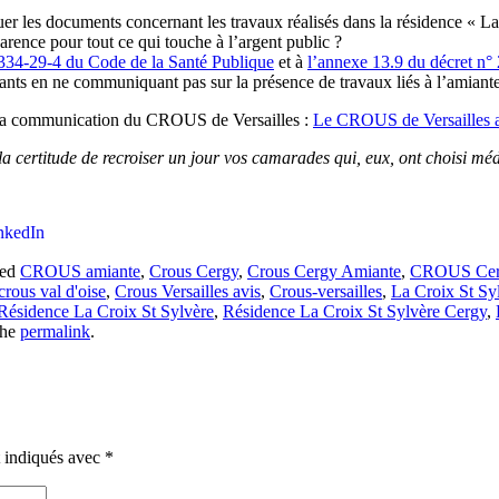
r les documents concernant les travaux réalisés dans la résidence « La
arence pour tout ce qui touche à l’argent public ?
 1334-29-4 du Code de la Santé Publique
et à
l’annexe 13.9 du décret n°
ants en ne communiquant pas sur la présence de travaux liés à l’amiante
e à la communication du CROUS de Versailles :
Le CROUS de Versailles a-t
 certitude de recroiser un jour vos camarades qui, eux, ont choisi mé
nkedIn
ged
CROUS amiante
,
Crous Cergy
,
Crous Cergy Amiante
,
CROUS Cerg
crous val d'oise
,
Crous Versailles avis
,
Crous-versailles
,
La Croix St Sy
Résidence La Croix St Sylvère
,
Résidence La Croix St Sylvère Cergy
,
the
permalink
.
t indiqués avec
*