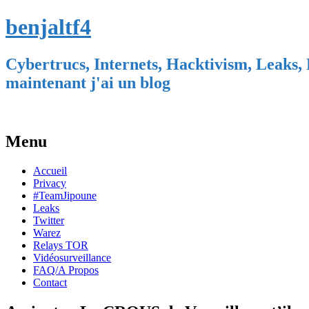
benjaltf4
Cybertrucs, Internets, Hacktivism, Leaks, 
maintenant j'ai un blog
Menu
Skip
Accueil
to
Privacy
content
#TeamJipoune
Leaks
Twitter
Warez
Relays TOR
Vidéosurveillance
FAQ/A Propos
Contact