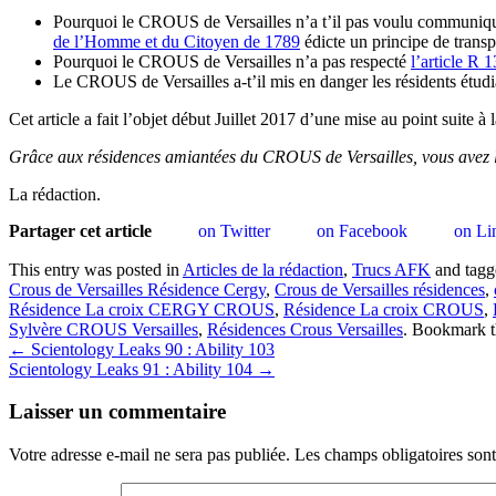
Pourquoi le CROUS de Versailles n’a t’il pas voulu communique
de l’Homme et du Citoyen de 1789
édicte un principe de transp
Pourquoi le CROUS de Versailles n’a pas respecté
l’article R
Le CROUS de Versailles a-t’il mis en danger les résidents étudi
Cet article a fait l’objet début Juillet 2017 d’une mise au point suit
Grâce aux résidences amiantées du CROUS de Versailles, vous avez la
La rédaction.
Partager cet article
on Twitter
on Facebook
on Li
This entry was posted in
Articles de la rédaction
,
Trucs AFK
and tag
Crous de Versailles Résidence Cergy
,
Crous de Versailles résidences
,
Résidence La croix CERGY CROUS
,
Résidence La croix CROUS
,
Sylvère CROUS Versailles
,
Résidences Crous Versailles
. Bookmark 
Post
←
Scientology Leaks 90 : Ability 103
Scientology Leaks 91 : Ability 104
→
navigation
Laisser un commentaire
Votre adresse e-mail ne sera pas publiée.
Les champs obligatoires son