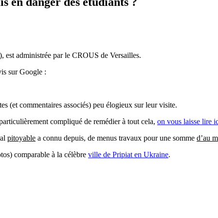
s en danger des étudiants ?
s), est administrée par le CROUS de Versailles.
vis sur Google :
tes (et commentaires associés) peu élogieux sur leur visite.
particulièrement compliqué de remédier à tout cela,
on vous laisse lire i
ral
pitoyable
a connu depuis, de menus travaux pour une somme
d’au m
photos) comparable à la célèbre
ville de Pripiat en Ukraine
.