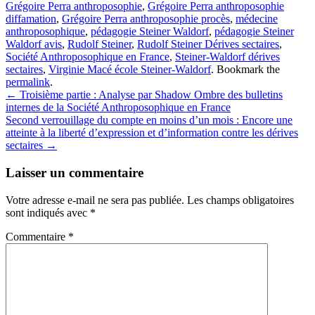
Grégoire Perra anthroposophie
,
Grégoire Perra anthroposophie
diffamation
,
Grégoire Perra anthroposophie procès
,
médecine
anthroposophique
,
pédagogie Steiner Waldorf
,
pédagogie Steiner
Waldorf avis
,
Rudolf Steiner
,
Rudolf Steiner Dérives sectaires
,
Société Anthroposophique en France
,
Steiner-Waldorf dérives
sectaires
,
Virginie Macé école Steiner-Waldorf
. Bookmark the
permalink
.
Post
←
Troisième partie : Analyse par Shadow Ombre des bulletins
internes de la Société Anthroposophique en France
navigation
Second verrouillage du compte en moins d’un mois : Encore une
atteinte à la liberté d’expression et d’information contre les dérives
sectaires
→
Laisser un commentaire
Votre adresse e-mail ne sera pas publiée.
Les champs obligatoires
sont indiqués avec
*
Commentaire
*