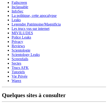
Failscreen
Inclassable
InfoSec
La politique, cette apocalypse
Leaks
Legendre Patrimoine/Magnificia
Les trucs vus sur internet
MIVILUDES
Police Leaks
Privacy
Reviews
Scientologie
Scientology Leaks
Screenfails
Sectes
Trucs AFK
Tutoriels
Vie Privée
Warez
Quelques sites à consulter