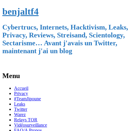
benjaltf4
Cybertrucs, Internets, Hacktivism, Leaks,
Privacy, Reviews, Streisand, Scientology,
Sectarisme… Avant j'avais un Twitter,
maintenant j'ai un blog
Menu
Skip
Accueil
to
Privacy
content
#TeamJipoune
Leaks
Twitter
Warez
Relays TOR
Vidéosurveillance
FAQ/A Propos