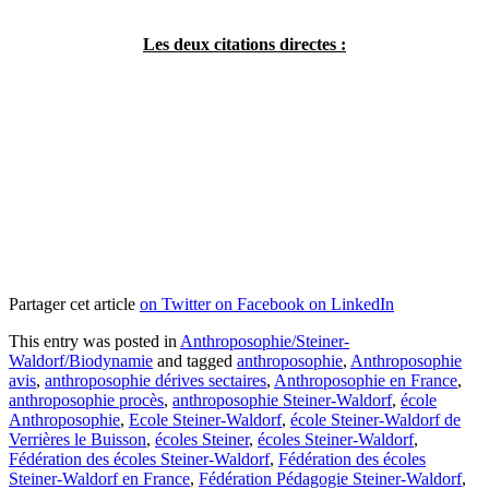
Les deux citations directes :
Partager cet article
on Twitter
on Facebook
on LinkedIn
This entry was posted in
Anthroposophie/Steiner-
Waldorf/Biodynamie
and tagged
anthroposophie
,
Anthroposophie
avis
,
anthroposophie dérives sectaires
,
Anthroposophie en France
,
anthroposophie procès
,
anthroposophie Steiner-Waldorf
,
école
Anthroposophie
,
Ecole Steiner-Waldorf
,
école Steiner-Waldorf de
Verrières le Buisson
,
écoles Steiner
,
écoles Steiner-Waldorf
,
Fédération des écoles Steiner-Waldorf
,
Fédération des écoles
Steiner-Waldorf en France
,
Fédération Pédagogie Steiner-Waldorf
,