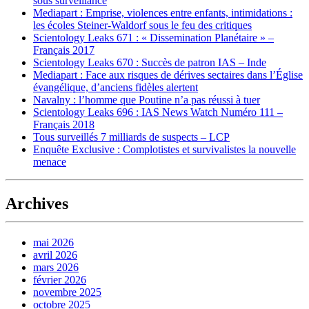
sous surveillance
Mediapart : Emprise, violences entre enfants, intimidations :
les écoles Steiner-Waldorf sous le feu des critiques
Scientology Leaks 671 : « Dissemination Planétaire » –
Français 2017
Scientology Leaks 670 : Succès de patron IAS – Inde
Mediapart : Face aux risques de dérives sectaires dans l’Église
évangélique, d’anciens fidèles alertent
Navalny : l’homme que Poutine n’a pas réussi à tuer
Scientology Leaks 696 : IAS News Watch Numéro 111 –
Français 2018
Tous surveillés 7 milliards de suspects – LCP
Enquête Exclusive : Complotistes et survivalistes la nouvelle
menace
Archives
mai 2026
avril 2026
mars 2026
février 2026
novembre 2025
octobre 2025