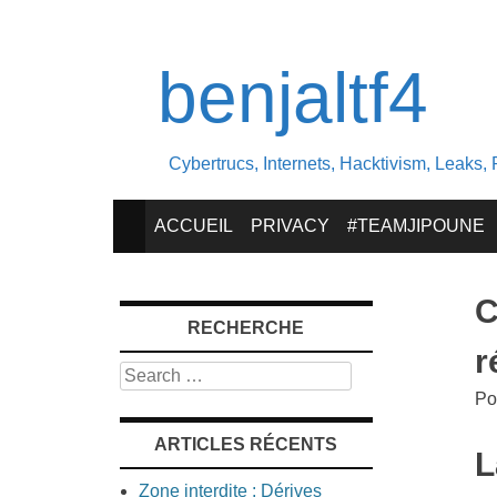
benjaltf4
Cybertrucs, Internets, Hacktivism, Leaks, 
SKIP
ACCUEIL
PRIVACY
#TEAMJIPOUNE
TO
C
RECHERCHE
CONTENT
r
Search
Po
ARTICLES RÉCENTS
L
Zone interdite : Dérives