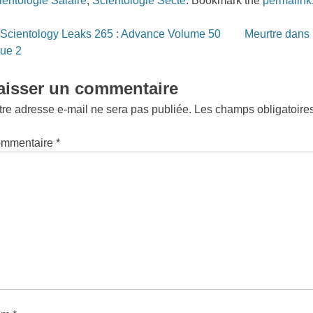
ientologie Salaire
,
Scientologie Secte
. Bookmark the
permalink
st
Scientology Leaks 265 : Advance Volume 50
Meurtre dans 
vigation
sue 2
aisser un commentaire
tre adresse e-mail ne sera pas publiée.
Les champs obligatoire
mmentaire
*