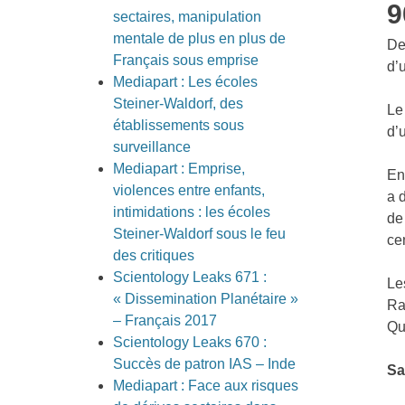
9
sectaires, manipulation
mentale de plus en plus de
De
Français sous emprise
d’
Mediapart : Les écoles
Steiner-Waldorf, des
Le
établissements sous
d’
surveillance
Mediapart : Emprise,
En
violences entre enfants,
a 
intimidations : les écoles
de
Steiner-Waldorf sous le feu
ce
des critiques
Scientology Leaks 671 :
Le
« Dissemination Planétaire »
Ra
– Français 2017
Qu
Scientology Leaks 670 :
Succès de patron IAS – Inde
Sa
Mediapart : Face aux risques