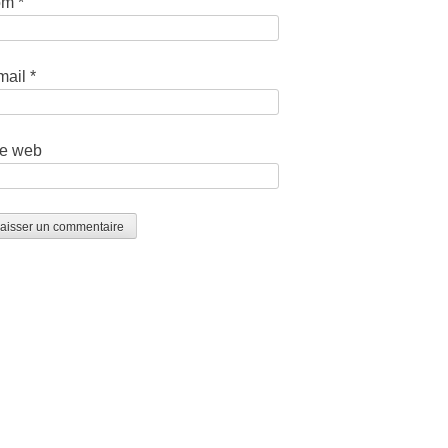
om
*
mail
*
te web