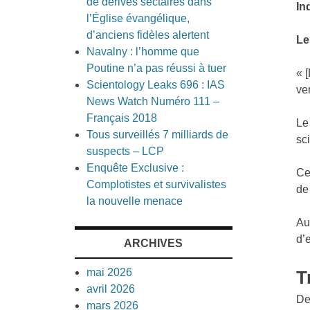
de dérives sectaires dans
In
l’Église évangélique,
d’anciens fidèles alertent
Le
Navalny : l’homme que
Poutine n’a pas réussi à tuer
« 
Scientology Leaks 696 : IAS
ve
News Watch Numéro 111 –
Français 2018
Le
Tous surveillés 7 milliards de
sc
suspects – LCP
Enquête Exclusive :
Ce
Complotistes et survivalistes
de
la nouvelle menace
Au
d’
ARCHIVES
mai 2026
T
avril 2026
De
mars 2026