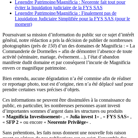
Legendre Patrimoine/Magnificia : Neorente fait tout pour
éviter la liquidation judiciaire de la FYS SAS
Legendre Patrimoine/Magnificia : Finalement pas de
Liquidation Judiciaire Simplifiée pour la FYS SAS (pour le
moment)
Poursuivant sa mission d’information du public sur ce sujet d’intérêt
général, notre rédaction a pris la décision de publier de nombreuses
photographies (près de
150
) d’un des domaines de Magnificia : « La
Commanderie de Dormelles » afin de démontrer l’absence de toute
activité (séminaire, mariage, événement…), l’état d’abandon
manifeste dudit domaine et par conséquent l’incurie de Magnificia
envers ce magnifique patrimoine.
Bien entendu, aucune dégradation n’a été commise afin de réaliser
ce reportage photo, tout est d’origine, rien n’a été déplacé sauf pour
prendre certaines vues précises d’objets.
Ces informations ne peuvent être dissimulées à la connaissance du
public, en particulier, les nombreuses personnes ayant investi
d’importantes sommes d’argent dans les structures ou produits
«
Magnificia Investissement
« , «
Julia invest 1
« , «
FYS SAS
« ,
«
SFP 2
» ou encore «
Neorente Privilège
« .
Sans prétentions, les faits nous donnent une nouvelle fois raison