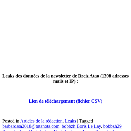
Leaks des données de la newsletter de Breiz Atao (1398 adresses
mails et IP) :
Lien de téléchargement (fichier CSV)
Posted in
Articles de la rédaction
,
Leaks
|
Tagged
barbarossa2018@tutanota.com
,
bobbzh Boris Le Lay
,
bobbzh29