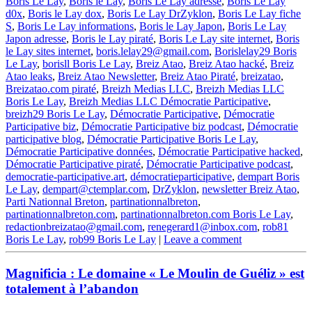
Boris Le Lay
,
Boris le Lay
,
Boris Le Lay adresse
,
Boris Le Lay
d0x
,
Boris le Lay dox
,
Boris Le Lay DrZyklon
,
Boris Le Lay fiche
S
,
Boris Le Lay informations
,
Boris le Lay Japon
,
Boris Le Lay
Japon adresse
,
Boris le Lay piraté
,
Boris Le Lay site internet
,
Boris
le Lay sites internet
,
boris.lelay29@gmail.com
,
Borislelay29 Boris
Le Lay
,
borisll Boris Le Lay
,
Breiz Atao
,
Breiz Atao hacké
,
Breiz
Atao leaks
,
Breiz Atao Newsletter
,
Breiz Atao Piraté
,
breizatao
,
Breizatao.com piraté
,
Breizh Medias LLC
,
Breizh Medias LLC
Boris Le Lay
,
Breizh Medias LLC Démocratie Participative
,
breizh29 Boris Le Lay
,
Démocratie Participative
,
Démocratie
Participative biz
,
Démocratie Participative biz podcast
,
Démocratie
participative blog
,
Démocratie Participative Boris Le Lay
,
Démocratie Participative données
,
Démocratie Participative hacked
,
Démocratie Participative piraté
,
Démocratie Participative podcast
,
democratie-participative.art
,
démocratieparticipative
,
dempart Boris
Le Lay
,
dempart@ctemplar.com
,
DrZyklon
,
newsletter Breiz Atao
,
Parti Nationnal Breton
,
partinationnalbreton
,
partinationnalbreton.com
,
partinationnalbreton.com Boris Le Lay
,
redactionbreizatao@gmail.com
,
renegerard1@inbox.com
,
rob81
Boris Le Lay
,
rob99 Boris Le Lay
|
Leave a comment
Magnificia : Le domaine « Le Moulin de Guéliz » est
totalement à l’abandon