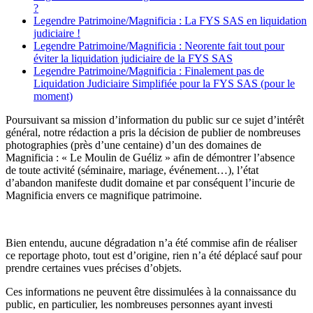
?
Legendre Patrimoine/Magnificia : La FYS SAS en liquidation
judiciaire !
Legendre Patrimoine/Magnificia : Neorente fait tout pour
éviter la liquidation judiciaire de la FYS SAS
Legendre Patrimoine/Magnificia : Finalement pas de
Liquidation Judiciaire Simplifiée pour la FYS SAS (pour le
moment)
Poursuivant sa mission d’information du public sur ce sujet d’intérêt
général, notre rédaction a pris la décision de publier de nombreuses
photographies (près d’une centaine) d’un des domaines de
Magnificia : « Le Moulin de Guéliz » afin de démontrer l’absence
de toute activité (séminaire, mariage, événement…), l’état
d’abandon manifeste dudit domaine et par conséquent l’incurie de
Magnificia envers ce magnifique patrimoine.
Bien entendu, aucune dégradation n’a été commise afin de réaliser
ce reportage photo, tout est d’origine, rien n’a été déplacé sauf pour
prendre certaines vues précises d’objets.
Ces informations ne peuvent être dissimulées à la connaissance du
public, en particulier, les nombreuses personnes ayant investi