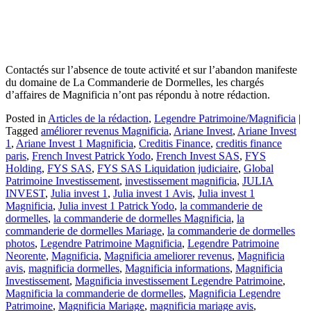
Contactés sur l’absence de toute activité et sur l’abandon manifeste
du domaine de La Commanderie de Dormelles, les chargés
d’affaires de Magnificia n’ont pas répondu à notre rédaction.
Posted in
Articles de la rédaction
,
Legendre Patrimoine/Magnificia
|
Tagged
améliorer revenus Magnificia
,
Ariane Invest
,
Ariane Invest
1
,
Ariane Invest 1 Magnificia
,
Creditis Finance
,
creditis finance
paris
,
French Invest Patrick Yodo
,
French Invest SAS
,
FYS
Holding
,
FYS SAS
,
FYS SAS Liquidation judiciaire
,
Global
Patrimoine Investissement
,
investissement magnificia
,
JULIA
INVEST
,
Julia invest 1
,
Julia invest 1 Avis
,
Julia invest 1
Magnificia
,
Julia invest 1 Patrick Yodo
,
la commanderie de
dormelles
,
la commanderie de dormelles Magnificia
,
la
commanderie de dormelles Mariage
,
la commanderie de dormelles
photos
,
Legendre Patrimoine Magnificia
,
Legendre Patrimoine
Neorente
,
Magnificia
,
Magnificia ameliorer revenus
,
Magnificia
avis
,
magnificia dormelles
,
Magnificia informations
,
Magnificia
Investissement
,
Magnificia investissement Legendre Patrimoine
,
Magnificia la commanderie de dormelles
,
Magnificia Legendre
Patrimoine
,
Magnificia Mariage
,
magnificia mariage avis
,