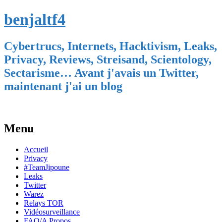
benjaltf4
Cybertrucs, Internets, Hacktivism, Leaks,
Privacy, Reviews, Streisand, Scientology,
Sectarisme… Avant j'avais un Twitter,
maintenant j'ai un blog
Menu
Skip
Accueil
to
Privacy
content
#TeamJipoune
Leaks
Twitter
Warez
Relays TOR
Vidéosurveillance
FAQ/A Propos