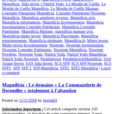
Magnificia
,
Julia invest 1 Patrick Yodo
,
Le Moulin de Guéliz
,
Le
Moulin de Guéliz Magnificia
,
Le Moulin de Guéliz Mariage
,
Legendre Patrimoine Magnificia
,
Legendre Patrimoine Neorente
,
Magnificia
,
Magnificia ameliorer revenus
,
Magnificia avis
,
Magnificia informations
,
Magnificia Investissement
,
Magnificia
investissement Legendre Patrimoine
,
Magnificia Legendre
Patrimoine
,
Magnificia Mariage
,
magnificia mariage avis
,
Magnificia mister invest
,
Magnificia Placements
,
Magnificia
renseignements
,
Magnificia séminaire
,
Magnificia.fr
,
Mister invest
,
Mister invest Investissement
,
Neorente
,
Neorente invetissement
,
Neorente Legendre Patrimoine
,
Neorente Magnificia
,
Neorente
Privilège
,
Neorente Yodo
,
Patrick Yodo
,
Patrick Yodo Magnificia
,
Patrick Yodo Neorente
,
Prestiginvest
,
Prestiginvest/Magnificia
,
SAS
Ariane Invest
,
SAS Julia Invest
,
SCS SFP
,
SCS SFP Neorente
,
SCS
SFP2
,
SFP
,
SFP 2
,
SFP Magnificia
,
SFP2
,
SFP2 Magnificia
|
Leave
a comment
Magnificia : Le domaine « La Commanderie de
Dormelles » totalement à l’abandon
Posted on
12/11/2020
by
benjaltf4
Information importante :
Cet article comporte environ 150
photographies, en fonction de votre connexion internet, il peut