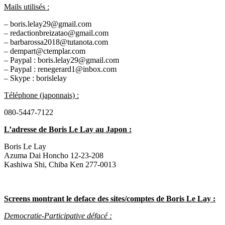
Mails utilisés :
– boris.lelay29@gmail.com
– redactionbreizatao@gmail.com
– barbarossa2018@tutanota.com
– dempart@ctemplar.com
– Paypal : boris.lelay29@gmail.com
– Paypal : renegerard1@inbox.com
– Skype : borislelay
Téléphone (japonnais) :
080-5447-7122
L’adresse de Boris Le Lay au Japon
:
Boris Le Lay
Azuma Dai Honcho 12-23-208
Kashiwa Shi, Chiba Ken 277-0013
Screens montrant le deface des sites/comptes de Boris Le Lay :
Democratie-Participative défacé :