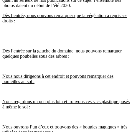
quant au sérieux de nos publications sur ce sujet, l’ensemble des
photos datent du début de l’été 2020.
Dès l’entrée, nous pouvons remarquer que la végétation a repris ses
droits :
Dès l’entrée sur la gauche du domaine, nous pouvons remarquer
quelques poubelles sous des arbres :
Nous nous dirigeons à cet endroit et pouvons remarquer des
bouteilles au sol :
Nous regardons un peu plus loin et trouvons ces sacs plastique posés
à même le sol :
Nous ouvrons l’un d’eux et trouvons des « bougies magiques » très