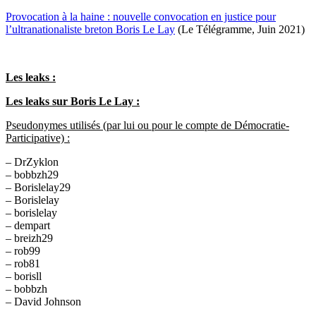
Provocation à la haine : nouvelle convocation en justice pour
l’ultranationaliste breton Boris Le Lay
(Le Télégramme, Juin 2021)
Les leaks :
Les leaks sur Boris Le Lay :
Pseudonymes utilisés (par lui ou pour le compte de Démocratie-
Participative) :
– DrZyklon
– bobbzh29
– Borislelay29
– Borislelay
– borislelay
– dempart
– breizh29
– rob99
– rob81
– borisll
– bobbzh
– David Johnson