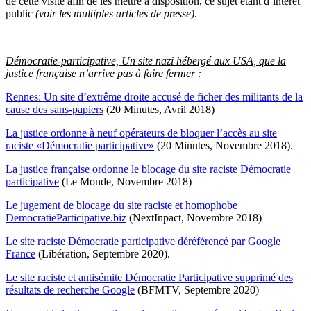
de cette visite afin de les mettre à disposition, ce sujet étant d’intérêt
public
(voir les multiples articles de presse)
.
Démocratie-participative, Un site nazi hébergé aux USA, que la
justice française n’arrive pas à faire fermer :
Rennes: Un site d’extrême droite accusé de ficher des militants de la
cause des sans-papiers
(20 Minutes, Avril 2018)
La justice ordonne à neuf opérateurs de bloquer l’accès au site
raciste «Démocratie participative»
(20 Minutes, Novembre 2018).
La justice française ordonne le blocage du site raciste Démocratie
participative
(Le Monde, Novembre 2018)
Le jugement de blocage du site raciste et homophobe
DemocratieParticipative.biz
(NextInpact, Novembre 2018)
Le site raciste Démocratie participative déréférencé par Google
France
(Libération, Septembre 2020).
Le site raciste et antisémite Démocratie Participative supprimé des
résultats de recherche Google
(BFMTV, Septembre 2020)