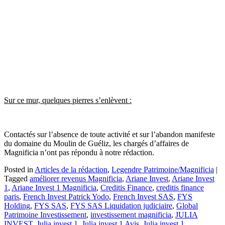
Sur ce mur, quelques pierres s’enlèvent :
Contactés sur l’absence de toute activité et sur l’abandon manifeste
du domaine du Moulin de Guéliz, les chargés d’affaires de
Magnificia n’ont pas répondu à notre rédaction.
Posted in
Articles de la rédaction
,
Legendre Patrimoine/Magnificia
|
Tagged
améliorer revenus Magnificia
,
Ariane Invest
,
Ariane Invest
1
,
Ariane Invest 1 Magnificia
,
Creditis Finance
,
creditis finance
paris
,
French Invest Patrick Yodo
,
French Invest SAS
,
FYS
Holding
,
FYS SAS
,
FYS SAS Liquidation judiciaire
,
Global
Patrimoine Investissement
,
investissement magnificia
,
JULIA
INVEST
,
Julia invest 1
,
Julia invest 1 Avis
,
Julia invest 1