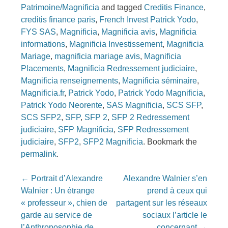
Patrimoine/Magnificia
and tagged
Creditis Finance
,
creditis finance paris
,
French Invest Patrick Yodo
,
FYS SAS
,
Magnificia
,
Magnificia avis
,
Magnificia
informations
,
Magnificia Investissement
,
Magnificia
Mariage
,
magnificia mariage avis
,
Magnificia
Placements
,
Magnificia Redressement judiciaire
,
Magnificia renseignements
,
Magnificia séminaire
,
Magnificia.fr
,
Patrick Yodo
,
Patrick Yodo Magnificia
,
Patrick Yodo Neorente
,
SAS Magnificia
,
SCS SFP
,
SCS SFP2
,
SFP
,
SFP 2
,
SFP 2 Redressement
judiciaire
,
SFP Magnificia
,
SFP Redressement
judiciaire
,
SFP2
,
SFP2 Magnificia
. Bookmark the
permalink
.
Post
←
Portrait d’Alexandre
Alexandre Walnier s’en
navigation
Walnier : Un étrange
prend à ceux qui
« professeur », chien de
partagent sur les réseaux
garde au service de
sociaux l’article le
l’Anthroposophie de
concernant
→