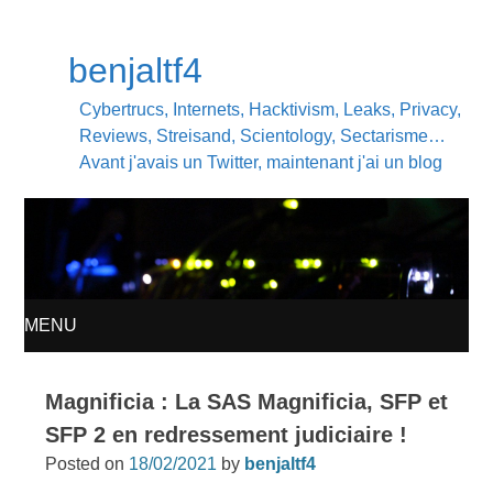
benjaltf4
Cybertrucs, Internets, Hacktivism, Leaks, Privacy,
Reviews, Streisand, Scientology, Sectarisme…
Avant j'avais un Twitter, maintenant j'ai un blog
MENU
SKIP
Magnificia : La SAS Magnificia, SFP et
TO
SFP 2 en redressement judiciaire !
Posted on
18/02/2021
by
benjaltf4
CONTENT