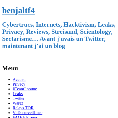
benjaltf4
Cybertrucs, Internets, Hacktivism, Leaks,
Privacy, Reviews, Streisand, Scientology,
Sectarisme… Avant j'avais un Twitter,
maintenant j'ai un blog
Menu
Skip
Accueil
to
Privacy
content
#TeamJipoune
Leaks
Twitter
Warez
Relays TOR
Vidéosurveillance
FAQ/A Propos