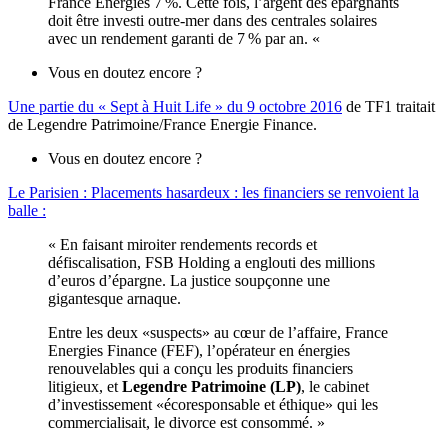
France Energies 7 %. Cette fois, l’argent des ­épargnants
doit être investi outre-mer dans des centrales ­solaires
avec un rendement garanti de 7 % par an. «
Vous en doutez encore ?
Une partie du « Sept à Huit Life » du 9 octobre 2016
de TF1 traitait
de Legendre Patrimoine/France Energie Finance.
Vous en doutez encore ?
Le Parisien : Placements hasardeux : les financiers se renvoient la
balle :
« En faisant miroiter rendements records et
défiscalisation, FSB Holding a englouti des millions
d’euros d’épargne. La justice soupçonne une
gigantesque arnaque.
Entre les deux «suspects» au cœur de l’affaire, France
Energies Finance (FEF), l’opérateur en énergies
renouvelables qui a conçu les produits financiers
litigieux, et
Legendre Patrimoine (LP)
, le cabinet
d’investissement «écoresponsable et éthique» qui les
commercialisait, le divorce est consommé. »