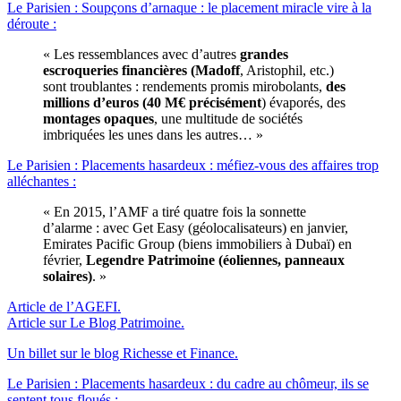
Le Parisien : Soupçons d’arnaque : le placement miracle vire à la
déroute :
« Les ressemblances avec d’autres
grandes
escroqueries financières (Madoff
, Aristophil, etc.)
sont troublantes : rendements promis mirobolants,
des
millions d’euros (40 M€ précisément
) évaporés, des
montages opaques
, une multitude de sociétés
imbriquées les unes dans les autres… »
Le Parisien : Placements hasardeux : méfiez-vous des affaires trop
alléchantes :
« En 2015, l’AMF a tiré quatre fois la sonnette
d’alarme : avec Get Easy (géolocalisateurs) en janvier,
Emirates Pacific Group (biens immobiliers à Dubaï) en
février,
Legendre Patrimoine (éoliennes, panneaux
solaires)
. »
Article de l’AGEFI.
Article sur Le Blog Patrimoine.
Un billet sur le blog Richesse et Finance.
Le Parisien : Placements hasardeux : du cadre au chômeur, ils se
sentent tous floués :