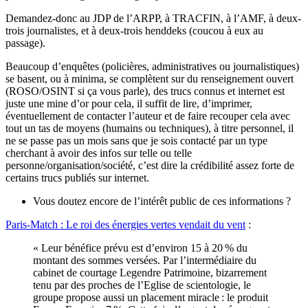
Demandez-donc au JDP de l’ARPP, à TRACFIN, à l’AMF, à deux-
trois journalistes, et à deux-trois henddeks (coucou à eux au
passage).
Beaucoup d’enquêtes (policières, administratives ou journalistiques)
se basent, ou à minima, se complètent sur du renseignement ouvert
(ROSO/OSINT si ça vous parle), des trucs connus et internet est
juste une mine d’or pour cela, il suffit de lire, d’imprimer,
éventuellement de contacter l’auteur et de faire recouper cela avec
tout un tas de moyens (humains ou techniques), à titre personnel, il
ne se passe pas un mois sans que je sois contacté par un type
cherchant à avoir des infos sur telle ou telle
personne/organisation/société, c’est dire la crédibilité assez forte de
certains trucs publiés sur internet.
Vous doutez encore de l’intérêt public de ces informations ?
Paris-Match : Le roi des énergies vertes vendait du vent
:
« Leur bénéfice prévu est d’environ 15 à 20 % du
montant des sommes versées. Par l’intermédiaire du
cabinet de courtage Legendre Patrimoine, bizarrement
tenu par des proches de l’Eglise de scientologie, le
groupe propose aussi un placement miracle : le produit