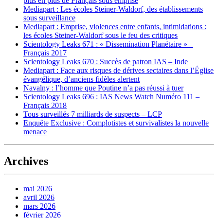
plus en plus de Français sous emprise
Mediapart : Les écoles Steiner-Waldorf, des établissements
sous surveillance
Mediapart : Emprise, violences entre enfants, intimidations :
les écoles Steiner-Waldorf sous le feu des critiques
Scientology Leaks 671 : « Dissemination Planétaire » –
Français 2017
Scientology Leaks 670 : Succès de patron IAS – Inde
Mediapart : Face aux risques de dérives sectaires dans l’Église
évangélique, d’anciens fidèles alertent
Navalny : l’homme que Poutine n’a pas réussi à tuer
Scientology Leaks 696 : IAS News Watch Numéro 111 –
Français 2018
Tous surveillés 7 milliards de suspects – LCP
Enquête Exclusive : Complotistes et survivalistes la nouvelle
menace
Archives
mai 2026
avril 2026
mars 2026
février 2026