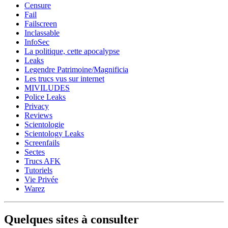
Censure
Fail
Failscreen
Inclassable
InfoSec
La politique, cette apocalypse
Leaks
Legendre Patrimoine/Magnificia
Les trucs vus sur internet
MIVILUDES
Police Leaks
Privacy
Reviews
Scientologie
Scientology Leaks
Screenfails
Sectes
Trucs AFK
Tutoriels
Vie Privée
Warez
Quelques sites à consulter