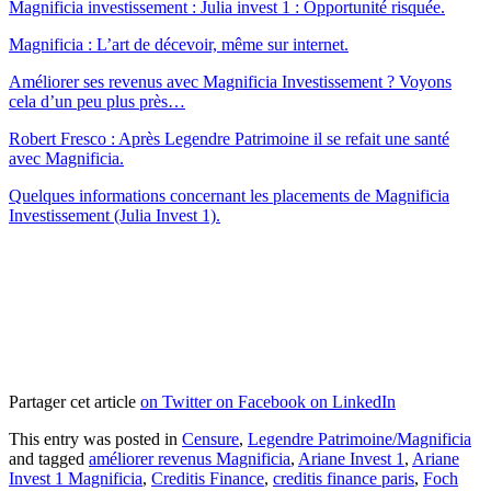
Magnificia investissement : Julia invest 1 : Opportunité risquée.
Magnificia : L’art de décevoir, même sur internet.
Améliorer ses revenus avec Magnificia Investissement ? Voyons
cela d’un peu plus près…
Robert Fresco : Après Legendre Patrimoine il se refait une santé
avec Magnificia.
Quelques informations concernant les placements de Magnificia
Investissement (Julia Invest 1).
Partager cet article
on Twitter
on Facebook
on LinkedIn
This entry was posted in
Censure
,
Legendre Patrimoine/Magnificia
and tagged
améliorer revenus Magnificia
,
Ariane Invest 1
,
Ariane
Invest 1 Magnificia
,
Creditis Finance
,
creditis finance paris
,
Foch