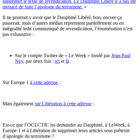
supprimer le texte de revendication. Le Dauphiné Libéré n’a pas été
menacé de faire l’apologie du terrorisme.
»
Il ne pourrait y avoir que le Dauphiné Libéré, bon, encore ça
passerait, mais d’autres médias reprennent partiellement ou en
intégralité ledit communiqué de revendication, l’énumération n’est
pas exhaustive :
Sur le compte Twitter de « Le Week » fondé par
Jean-Paul
Ney
, par deux fois :
ici
et
là
:
Sur Europe 1
à cette adresse
:
Mais également
sur Libération à cette adresse
:
Est-ce que l’OCLCTIC ira demander au Dauphiné, à LeWeek, à
Europe 1 et à Libération de supprimer leurs articles sous prétexte
d’apologie du terrorisme ?