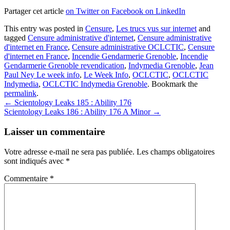
Partager cet article
on Twitter
on Facebook
on LinkedIn
This entry was posted in
Censure
,
Les trucs vus sur internet
and
tagged
Censure administrative d'internet
,
Censure administrative
d'internet en France
,
Censure administrative OCLCTIC
,
Censure
d'internet en France
,
Incendie Gendarmerie Grenoble
,
Incendie
Gendarmerie Grenoble revendication
,
Indymedia Grenoble
,
Jean
Paul Ney Le week info
,
Le Week Info
,
OCLCTIC
,
OCLCTIC
Indymedia
,
OCLCTIC Indymedia Grenoble
. Bookmark the
permalink
.
Post
←
Scientology Leaks 185 : Ability 176
Scientology Leaks 186 : Ability 176 A Minor
→
navigation
Laisser un commentaire
Votre adresse e-mail ne sera pas publiée.
Les champs obligatoires
sont indiqués avec
*
Commentaire
*