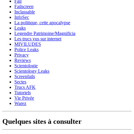
Fail
Failscreen
Inclassable
InfoSec
La politique, cette apocalypse
Leaks
Legendre Patrimoine/Magnificia
Les trucs vus sur internet
MIVILUDES
Police Leaks
Privacy
Reviews
Scientologie
Scientology Leaks
Screenfails
Sectes
Trucs AFK
Tutoriels
Vie Privée
Warez
Quelques sites à consulter