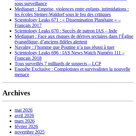
sous surveillance
Mediapart : Emprise, violences entre enfants, intimidations :
les écoles Steiner-Waldorf sous le feu des critiques
Scientology Leaks 671 : « Dissemination Planétaire » –
Français 2017
Scientology Leaks 670 : Succès de patron IAS – Inde
Mediapart : Face aux risques de dérives sectaires dans l’Église
évangélique, d’anciens fidèles alertent
Navalny : l’homme que Poutine n’a pas réussi à tuer
Scientology Leaks 696 : IAS News Watch Numéro 111 –
Français 2018
Tous surveillés 7 milliards de suspects – LCP
Enquête Exclusive : Complotistes et survivalistes la nouvelle
menace
Archives
mai 2026
avril 2026
mars 2026
février 2026
novembre 2025