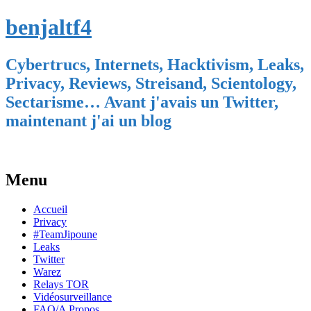
benjaltf4
Cybertrucs, Internets, Hacktivism, Leaks,
Privacy, Reviews, Streisand, Scientology,
Sectarisme… Avant j'avais un Twitter,
maintenant j'ai un blog
Menu
Skip
Accueil
to
Privacy
content
#TeamJipoune
Leaks
Twitter
Warez
Relays TOR
Vidéosurveillance
FAQ/A Propos