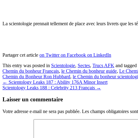
La scientologie prennait tellement de place avec leurs livrets que les t
Partager cet article
on Twitter
on Facebook
on LinkedIn
This entry was posted in
Scientologie
,
Sectes
,
Trucs AFK
and tagged
Chemin du bonheur Français
,
le Chemin du bonheur guide
,
Le Chemin
Chemin du Bonheur Ron Hubbard
,
le Chemin du bonheur scientolog
Post
←
Scientology Leaks 187 : Ability 176A Minor Insert
Scientology Leaks 188 : Celebrity 213 Français
→
navigation
Laisser un commentaire
Votre adresse e-mail ne sera pas publiée.
Les champs obligatoires son