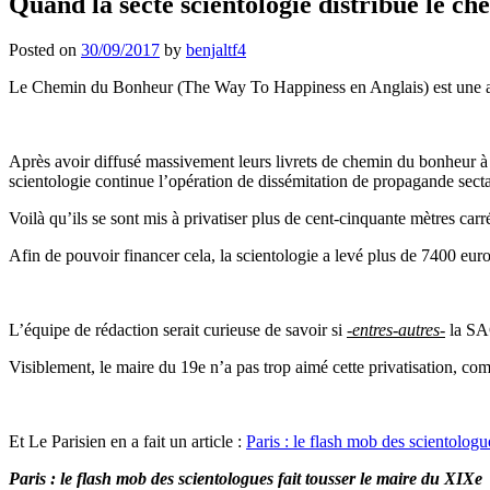
Quand la secte scientologie distribue le 
Posted on
30/09/2017
by
benjaltf4
Le Chemin du Bonheur (The Way To Happiness en Anglais) est une assoc
Après avoir diffusé massivement leurs livrets de chemin du bonheur 
scientologie continue l’opération de dissémitation de propagande sectai
Voilà qu’ils se sont mis à privatiser plus de cent-cinquante mètres carré
Afin de pouvoir financer cela, la scientologie a levé plus de 7400 eur
L’équipe de rédaction serait curieuse de savoir si
-entres-autres-
la SAC
Visiblement, le maire du 19e n’a pas trop aimé cette privatisation, co
Et Le Parisien en a fait un article :
Paris : le flash mob des scientologu
Paris : le flash mob des scientologues fait tousser le maire du XIXe