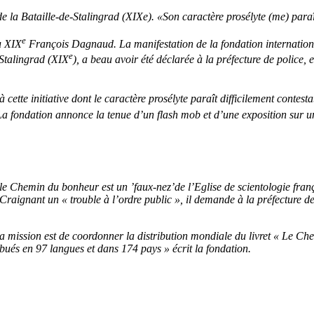
e la Bataille-de-Stalingrad (XIXe). «Son caractère prosélyte (me) para
e
u XIX
François Dagnaud. La manifestation de la fondation internatio
e
-Stalingrad (XIX
), a beau avoir été déclarée à la préfecture de police, 
 cette initiative dont le caractère prosélyte paraît difficilement cont
 La fondation annonce la tenue d’un flash mob et d’une exposition sur 
e Chemin du bonheur est un ’faux-nez’de l’Eglise de scientologie françai
ignant un « trouble à l’ordre public », il demande à la préfecture de p
e sa mission est de coordonner la distribution mondiale du livret « Le
tribués en 97 langues et dans 174 pays » écrit la fondation.