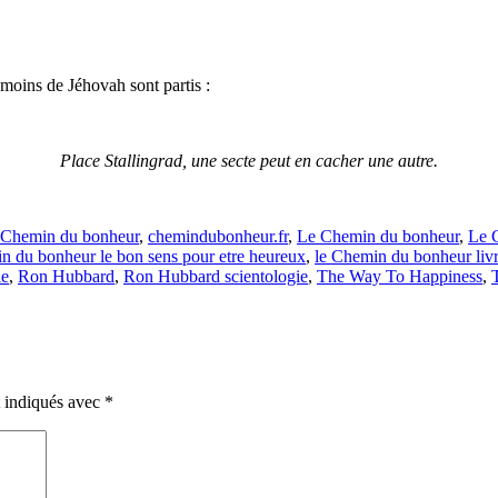
émoins de Jéhovah sont partis :
Place Stallingrad, une secte peut en cacher une autre.
Chemin du bonheur
,
chemindubonheur.fr
,
Le Chemin du bonheur
,
Le 
 du bonheur le bon sens pour etre heureux
,
le Chemin du bonheur liv
ie
,
Ron Hubbard
,
Ron Hubbard scientologie
,
The Way To Happiness
,
t indiqués avec
*