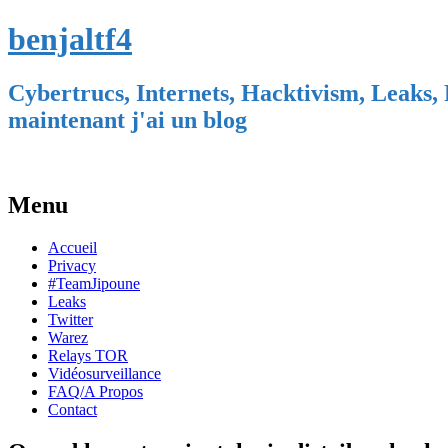
benjaltf4
Cybertrucs, Internets, Hacktivism, Leaks, 
maintenant j'ai un blog
Menu
Skip
Accueil
to
Privacy
content
#TeamJipoune
Leaks
Twitter
Warez
Relays TOR
Vidéosurveillance
FAQ/A Propos
Contact