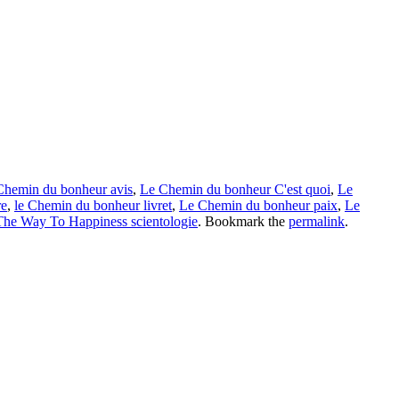
Chemin du bonheur avis
,
Le Chemin du bonheur C'est quoi
,
Le
re
,
le Chemin du bonheur livret
,
Le Chemin du bonheur paix
,
Le
The Way To Happiness scientologie
. Bookmark the
permalink
.