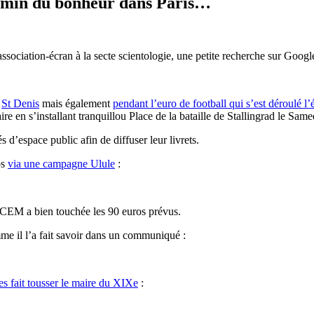
chemin du bonheur dans Paris…
iation-écran à la secte scientologie, une petite recherche sur Google 
à
St Denis
mais également
pendant l’euro de football qui s’est déroulé l’
re en s’installant tranquillou Place de la bataille de Stallingrad le Sam
s d’espace public afin de diffuser leur livrets.
os
via une campagne Ulule
:
EM a bien touchée les 90 euros prévus.
mme il l’a fait savoir dans un communiqué :
es fait tousser le maire du XIXe
: