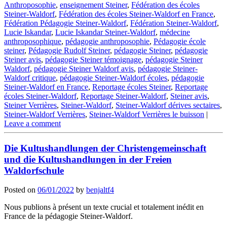
Anthroposophie
,
enseignement Steiner
,
Fédération des écoles
Steiner-Waldorf
,
Fédération des écoles Steiner-Waldorf en France
,
Fédération Pédagogie Steiner-Waldorf
,
Fédération Steiner-Waldorf
,
Lucie Iskandar
,
Lucie Iskandar Steiner-Waldorf
,
médecine
anthroposophique
,
pédagogie anthroposophie
,
Pédagogie école
steiner
,
Pédagogie Rudolf Steiner
,
pédagogie Steiner
,
pédagogie
Steiner avis
,
pédagogie Steiner témoignage
,
pédagogie Steiner
Waldorf
,
pédagogie Steiner Waldorf avis
,
pédagogie Steiner-
Waldorf critique
,
pédagogie Steiner-Waldorf écoles
,
pédagogie
Steiner-Waldorf en France
,
Reportage écoles Steiner
,
Reportage
écoles Steiner-Waldorf
,
Reportage Steiner-Waldorf
,
Steiner avis
,
Steiner Verrières
,
Steiner-Waldorf
,
Steiner-Waldorf dérives sectaires
,
Steiner-Waldorf Verrières
,
Steiner-Waldorf Verrières le buisson
|
Leave a comment
Die Kultushandlungen der Christengemeinschaft
und die Kultushandlungen in der Freien
Waldorfschule
Posted on
06/01/2022
by
benjaltf4
Nous publions à présent un texte crucial et totalement inédit en
France de la pédagogie Steiner-Waldorf.