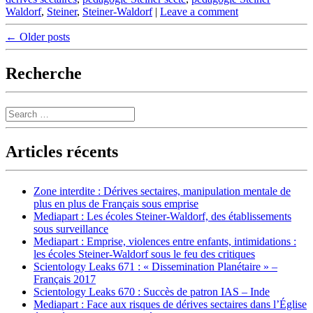
Waldorf
,
Steiner
,
Steiner-Waldorf
|
Leave a comment
Post
←
Older posts
navigation
Recherche
Search
Articles récents
Zone interdite : Dérives sectaires, manipulation mentale de
plus en plus de Français sous emprise
Mediapart : Les écoles Steiner-Waldorf, des établissements
sous surveillance
Mediapart : Emprise, violences entre enfants, intimidations :
les écoles Steiner-Waldorf sous le feu des critiques
Scientology Leaks 671 : « Dissemination Planétaire » –
Français 2017
Scientology Leaks 670 : Succès de patron IAS – Inde
Mediapart : Face aux risques de dérives sectaires dans l’Église