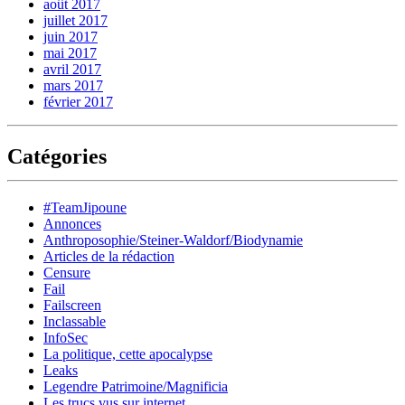
août 2017
juillet 2017
juin 2017
mai 2017
avril 2017
mars 2017
février 2017
Catégories
#TeamJipoune
Annonces
Anthroposophie/Steiner-Waldorf/Biodynamie
Articles de la rédaction
Censure
Fail
Failscreen
Inclassable
InfoSec
La politique, cette apocalypse
Leaks
Legendre Patrimoine/Magnificia
Les trucs vus sur internet