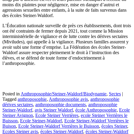
moins dix plaintes pour négligence, mise en danger d’autrui et
agressions sexuelles entre enfants, à la suite de faits survenus dans
des écoles Steiner-Waldorf.
L’Éducation nationale surveille de près ces établissements, dont trois
ont été contraints de fermer depuis 2021, tout comme la Mission
interministérielle de vigilance et de lutte contre les dérives sectaires
(Miviludes), qui appelle à la vigilance. Plusieurs familles assurent y
avoir subi une forme d’emprise. La Fédération des écoles Steiner-
Waldorf assure respecter pleinement le droit à l’instruction des
élèves, et se défend de toute forme d’endoctrinement à
l’anthroposophie.
Posted in
Anthroposophie/Steiner-Waldorf/Biodynamie
,
Sectes
|
Tagged
anthroposophie
,
Anthroposophie avis
,
anthroposophie
dérives sectaires
,
anthroposophie documents
,
anthroposophie
Steiner-Waldorf
,
avis Steiner Waldorf
,
école Anthroposophie
,
Ecole
Steiner Avignon
,
Ecole Steiner Verrières
,
ecole Steiner Verrières le
Buisson
,
Ecole Steiner-Waldorf
,
Ecole Steiner-Waldorf Verrières le
Buison
,
Ecole Steiner-Waldorf Verrières le Buisson
,
écoles Steiner
,
Ecoles Steiner avis
,
écoles Steiner-Waldorf
,
écoles Steiner-Waldorf