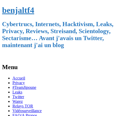
benjaltf4
Cybertrucs, Internets, Hacktivism, Leaks,
Privacy, Reviews, Streisand, Scientology,
Sectarisme… Avant j'avais un Twitter,
maintenant j'ai un blog
Menu
Skip
Accueil
to
Privacy
content
#TeamJipoune
Leaks
Twitter
Warez
Relays TOR
Vidéosurveillance
FAQ/A Propos