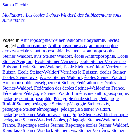
Samia Dechir
Mediapart : Les écoles Steiner-Waldorf, des établissements sous
surveillance
Posted in
Anthroposophie/Steiner-Waldorf/Biodynamie
,
Sectes
|
Tagged
anthroposophie
,
Anthroposophie avis
,
anthroposophie
dérives sectaires
,
anthroposophie documents
,
anthroposophie
Steiner-Waldorf
,
avis Steiner Waldorf
,
école Anthroposophie
,
Ecole
Steiner Avignon
,
Ecole Steiner Verrières
,
ecole Steiner Verrières le
Buisson
,
Ecole Steiner-Waldorf
,
Ecole Steiner-Waldorf Verrières le
Buison
,
Ecole Steiner-Waldorf Verrières le Buisson
,
écoles Steiner
,
Ecoles Steiner avis
,
écoles Steiner-Waldorf
,
écoles Steiner-Waldorf
Anthroposophie
,
enseignement Steiner
,
Fédération des écoles
Steiner-Waldorf
,
Fédération des écoles Steiner-Waldorf en France
,
Fédération Pédagogie Steiner-Waldorf
,
médecine anthroposophique
,
pédagogie anthroposophie
,
Pédagogie école steiner
,
Pédagogie
Rudolf Steiner
,
pédagogie Steiner
,
pédagogie Steiner avis
,
pédagogie Steiner témoignage
,
pédagogie Steiner Waldorf
,
pédagogie Steiner Waldorf avis
,
pédagogie Steiner-Waldorf critique
,
pédagogie Steiner-Waldorf écoles
,
pédagogie Steiner-Waldorf en
France
,
Reportage écoles Steiner
,
Reportage écoles Steiner-Waldorf
,
Reportage Steiner-Waldorf
,
Steiner avis
,
Steiner Verrières
,
Steiner-