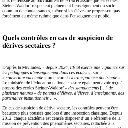
taux de réussite au baccalauréat de 95 % et assure que les écoles
Steiner-Waldorf respectent pleinement l’enseignement du socle
commun de connaissances, même si les élèves ne progressent pas
forcément au même rythme que dans l’enseignement public.
Quels contrôles en cas de suspicion de
dérives sectaires ?
D’après la Miviludes,
«
depuis 2024, l’État exerce une vigilance sur
les pédagogies d’enseignement dans ces écoles
»
, sur la
«
couverture vaccinale »
ou encore la
« transparence doctrinale »
.
Le ministère de l’éducation nationale assure également avoir reçu à
propos des écoles Steiner-Waldorf
« des
signalements
[…]
de
plusieurs natures – de parents d’élèves, d’élèves, d’enseignants, des
partenaires institutionnels… »
.
En cas de suspicion de dérive sectaire, les contrôles peuvent être
beaucoup plus poussés que lors d’une inspection classique. Depuis
2012, chaque académie est censée disposer d’un·e référent·e de la
mission de prévention des phénomènes sectaires, rattachée à la