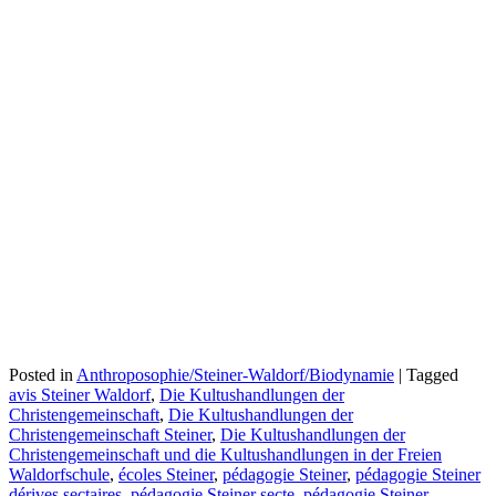
Posted in
Anthroposophie/Steiner-Waldorf/Biodynamie
|
Tagged
avis Steiner Waldorf
,
Die Kultushandlungen der
Christengemeinschaft
,
Die Kultushandlungen der
Christengemeinschaft Steiner
,
Die Kultushandlungen der
Christengemeinschaft und die Kultushandlungen in der Freien
Waldorfschule
,
écoles Steiner
,
pédagogie Steiner
,
pédagogie Steiner
dérives sectaires
,
pédagogie Steiner secte
,
pédagogie Steiner