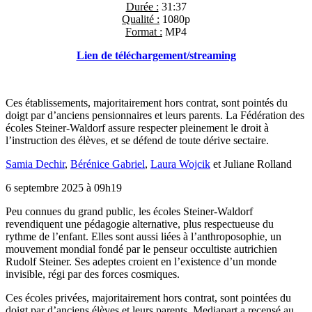
Durée :
31:37
Qualité :
1080p
Format :
MP4
Lien de téléchargement/streaming
Ces établissements, majoritairement hors contrat, sont pointés du
doigt par d’anciens pensionnaires et leurs parents. La Fédération des
écoles Steiner-Waldorf assure respecter pleinement le droit à
l’instruction des élèves, et se défend de toute dérive sectaire.
Samia Dechir
,
Bérénice Gabriel
,
Laura Wojcik
et
Juliane Rolland
6 septembre 2025 à 09h19
Peu
connues du grand public, les écoles Steiner-Waldorf
revendiquent une pédagogie alternative, plus respectueuse du
rythme de l’enfant. Elles sont aussi liées à l’anthroposophie, un
mouvement mondial fondé par le penseur occultiste autrichien
Rudolf Steiner. Ses adeptes croient en l’existence d’un monde
invisible, régi par des forces cosmiques.
Ces écoles privées, majoritairement hors contrat, sont pointées du
doigt par d’anciens élèves et leurs parents. Mediapart a recensé au