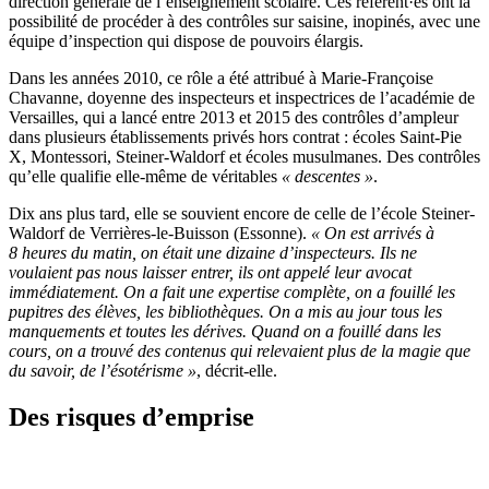
direction générale de l’enseignement scolaire. Ces référent·es ont la
possibilité de procéder à des contrôles sur saisine, inopinés, avec une
équipe d’inspection qui dispose de pouvoirs élargis.
Dans les années 2010, ce rôle a été attribué à Marie-Françoise
Chavanne, doyenne des inspecteurs et inspectrices de l’académie de
Versailles, qui a lancé entre 2013 et 2015 des contrôles d’ampleur
dans plusieurs établissements privés hors contrat : écoles Saint-Pie
X, Montessori, Steiner-Waldorf et écoles musulmanes. Des contrôles
qu’elle qualifie elle-même de véritables
« descentes »
.
Dix ans plus tard, elle se souvient encore de celle de l’école Steiner-
Waldorf de Verrières-le-Buisson (Essonne).
«
On est arrivés à
8 heures du matin, on était une dizaine d’inspecteurs. Ils ne
voulaient pas nous laisser entrer, ils ont appelé leur avocat
immédiatement. On a fait une expertise complète, on a fouillé les
pupitres des élèves, les bibliothèques. On a mis au jour tous les
manquements et toutes les dérives. Quand on a fouillé dans les
cours, on a trouvé des contenus qui relevaient plus de la magie que
du savoir, de l’ésotérisme »
,
décrit-elle.
Des risques d’emprise