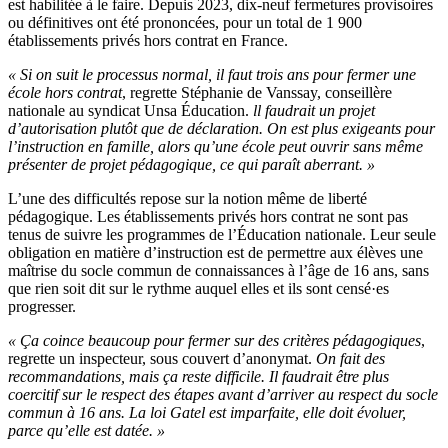
est habilitée à le faire. Depuis 2023, dix-neuf fermetures provisoires
ou définitives ont été prononcées, pour un total de 1 900
établissements privés hors contrat en France.
« Si on suit le processus normal, il faut trois ans pour fermer une
école hors contrat
, regrette Stéphanie de Vanssay, conseillère
nationale au syndicat Unsa Éducation.
ll faudrait un projet
d’autorisation plutôt que de déclaration. On est plus exigeants pour
l’instruction en famille, alors qu’une école peut ouvrir sans même
présenter de projet pédagogique, ce qui paraît aberrant. »
L’une des difficultés repose sur la notion même de liberté
pédagogique. Les établissements privés hors contrat ne sont pas
tenus de suivre les programmes de l’Éducation nationale. Leur seule
obligation en matière d’instruction est de permettre aux élèves une
maîtrise du socle commun de connaissances à l’âge de 16 ans, sans
que rien soit dit sur le rythme auquel elles et ils sont censé·es
progresser.
« Ça coince beaucoup pour fermer sur des critères pédagogiques
,
regrette un inspecteur, sous couvert d’anonymat.
On fait des
recommandations, mais ça reste difficile. Il faudrait être plus
coercitif sur le respect des étapes avant d’arriver au respect du socle
commun à 16 ans. La loi Gatel est imparfaite, elle doit évoluer,
parce qu’elle est datée. »