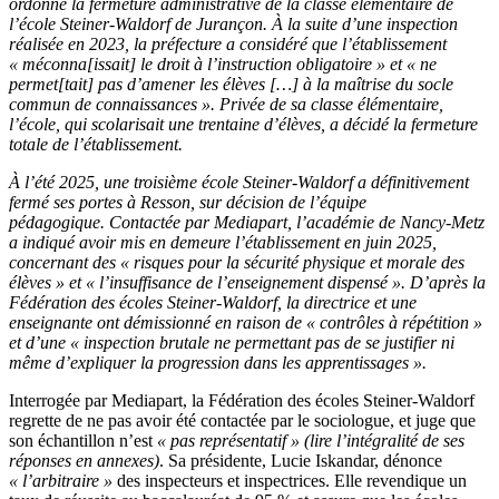
ordonné la fermeture administrative de la classe élémentaire de
l’école Steiner-Waldorf de Jurançon. À la suite d’une inspection
réalisée en 2023, la préfecture a considéré que l’établissement
« méconna[issait] le droit à l’instruction obligatoire » et « ne
permet[tait] pas d’amener les élèves […] à la maîtrise du socle
commun de connaissances ». Privée de sa classe élémentaire,
l’école, qui scolarisait une trentaine d’élèves, a décidé la fermeture
totale de l’établissement.
À l’été 2025, une troisième école Steiner-Waldorf a définitivement
fermé ses portes à Resson, sur décision de l’équipe
pédagogique. Contactée par Mediapart, l’académie de Nancy-Metz
a indiqué avoir mis en demeure l’établissement en juin 2025,
concernant des « risques pour la sécurité physique et morale des
élèves » et « l’insuffisance de l’enseignement dispensé ». D’après la
Fédération des écoles Steiner-Waldorf, la directrice et une
enseignante ont démissionné en raison de « contrôles à répétition »
et d’une « inspection brutale ne permettant pas de se justifier ni
même d’expliquer la progression dans les apprentissages ».
Interrogée par Mediapart, la Fédération des écoles Steiner-Waldorf
regrette de ne pas avoir été contactée par le sociologue, et juge que
son échantillon n’est
« pas représentatif »
(lire l’intégralité de ses
réponses en annexes)
. Sa présidente, Lucie Iskandar, dénonce
«
l’arbitraire
»
des inspecteurs et inspectrices. Elle revendique un