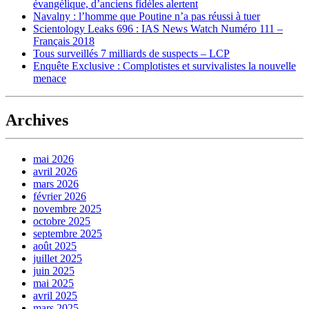
évangélique, d’anciens fidèles alertent
Navalny : l’homme que Poutine n’a pas réussi à tuer
Scientology Leaks 696 : IAS News Watch Numéro 111 –
Français 2018
Tous surveillés 7 milliards de suspects – LCP
Enquête Exclusive : Complotistes et survivalistes la nouvelle
menace
Archives
mai 2026
avril 2026
mars 2026
février 2026
novembre 2025
octobre 2025
septembre 2025
août 2025
juillet 2025
juin 2025
mai 2025
avril 2025
mars 2025