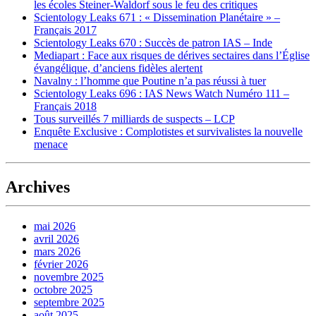
les écoles Steiner-Waldorf sous le feu des critiques
Scientology Leaks 671 : « Dissemination Planétaire » –
Français 2017
Scientology Leaks 670 : Succès de patron IAS – Inde
Mediapart : Face aux risques de dérives sectaires dans l’Église
évangélique, d’anciens fidèles alertent
Navalny : l’homme que Poutine n’a pas réussi à tuer
Scientology Leaks 696 : IAS News Watch Numéro 111 –
Français 2018
Tous surveillés 7 milliards de suspects – LCP
Enquête Exclusive : Complotistes et survivalistes la nouvelle
menace
Archives
mai 2026
avril 2026
mars 2026
février 2026
novembre 2025
octobre 2025
septembre 2025
août 2025