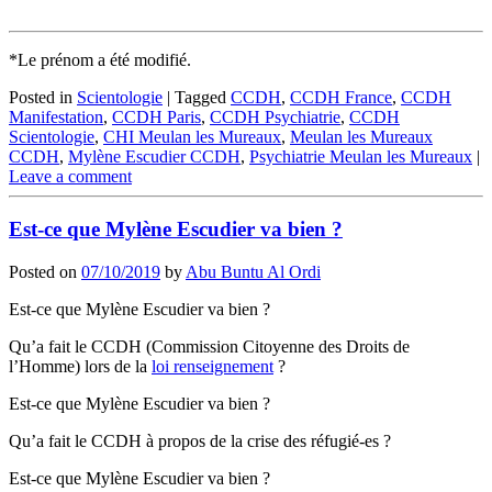
*Le prénom a été modifié.
Posted in
Scientologie
|
Tagged
CCDH
,
CCDH France
,
CCDH
Manifestation
,
CCDH Paris
,
CCDH Psychiatrie
,
CCDH
Scientologie
,
CHI Meulan les Mureaux
,
Meulan les Mureaux
CCDH
,
Mylène Escudier CCDH
,
Psychiatrie Meulan les Mureaux
|
Leave a comment
Est-ce que Mylène Escudier va bien ?
Posted on
07/10/2019
by
Abu Buntu Al Ordi
Est-ce que Mylène Escudier va bien ?
Qu’a fait le CCDH (Commission Citoyenne des Droits de
l’Homme) lors de la
loi renseignement
?
Est-ce que Mylène Escudier va bien ?
Qu’a fait le CCDH à propos de la crise des réfugié-es ?
Est-ce que Mylène Escudier va bien ?