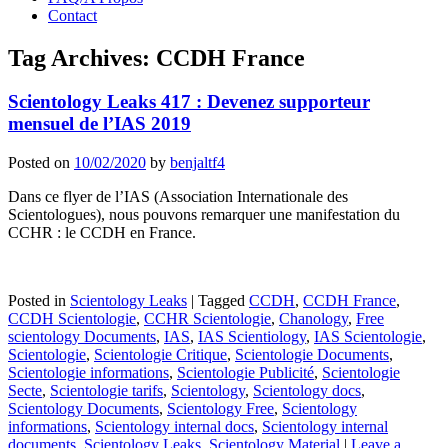
Contact
Tag Archives:
CCDH France
Scientology Leaks 417 : Devenez supporteur
mensuel de l’IAS 2019
Posted on
10/02/2020
by
benjaltf4
Dans ce flyer de l’IAS (Association Internationale des
Scientologues), nous pouvons remarquer une manifestation du
CCHR : le CCDH en France.
Posted in
Scientology Leaks
|
Tagged
CCDH
,
CCDH France
,
CCDH Scientologie
,
CCHR Scientologie
,
Chanology
,
Free
scientology Documents
,
IAS
,
IAS Scientiology
,
IAS Scientologie
,
Scientologie
,
Scientologie Critique
,
Scientologie Documents
,
Scientologie informations
,
Scientologie Publicité
,
Scientologie
Secte
,
Scientologie tarifs
,
Scientology
,
Scientology docs
,
Scientology Documents
,
Scientology Free
,
Scientology
informations
,
Scientology internal docs
,
Scientology internal
documents
,
Scientology Leaks
,
Scientology Material
|
Leave a