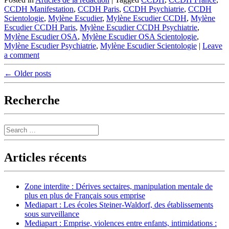
CCDH Manifestation
,
CCDH Paris
,
CCDH Psychiatrie
,
CCDH
Scientologie
,
Mylène Escudier
,
Mylène Escudier CCDH
,
Mylène
Escudier CCDH Paris
,
Mylène Escudier CCDH Psychiatrie
,
Mylène Escudier OSA
,
Mylène Escudier OSA Scientologie
,
Mylène Escudier Psychiatrie
,
Mylène Escudier Scientologie
|
Leave
a comment
Post
←
Older posts
navigation
Recherche
Search
Articles récents
Zone interdite : Dérives sectaires, manipulation mentale de
plus en plus de Français sous emprise
Mediapart : Les écoles Steiner-Waldorf, des établissements
sous surveillance
Mediapart : Emprise, violences entre enfants, intimidations :