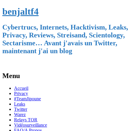
benjaltf4
Cybertrucs, Internets, Hacktivism, Leaks,
Privacy, Reviews, Streisand, Scientology,
Sectarisme… Avant j'avais un Twitter,
maintenant j'ai un blog
Menu
Skip
Accueil
to
Privacy
content
#TeamJipoune
Leaks
Twitter
Warez
Relays TOR
Vidéosurveillance
FAQ/A Propos