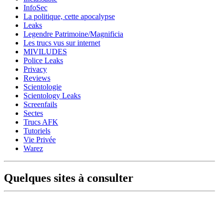
InfoSec
La politique, cette apocalypse
Leaks
Legendre Patrimoine/Magnificia
Les trucs vus sur internet
MIVILUDES
Police Leaks
Privacy
Reviews
Scientologie
Scientology Leaks
Screenfails
Sectes
Trucs AFK
Tutoriels
Vie Privée
Warez
Quelques sites à consulter