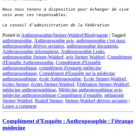
Nous nous tenons à disposition pour échanger de vive
voix avec ces responsables.
Le conseil d’administration de la Fédération
Posted in
Anthroposophie/Steiner-Waldorf/Biodynamie
|
Tagged
anthroposophie
,
Anthroposophie avis
,
anthroposophie c'est quoi
,
anthroposophie dérives sectaires
,
anthroposophie documents
,
Anthroposophie informations
,
Anthroposophie Leaks
,
anthroposophie Steiner-Waldorf
,
avis Steiner Waldorf
,
Complément
d'Enquête Anthroposophie
,
Complément d'Enquête
anthroposophique
,
complément d'enquete médecine
anthroposophique
,
Complément d'Enquête sur la médecine
anthroposophique
,
école Anthroposophie
,
Ecole Steiner-Waldorf
,
écoles Steiner
,
écoles Steiner-Waldorf
,
Fédération Steiner-Waldorf
,
médecine anthroposophique
,
Médecine anthroposophique avis
,
médecine anthroposophique Complément d’enquête
,
pédagogie
Steiner Waldorf
,
Rudolf Steiner
,
Steiner-Waldorf dérives sectaires
|
Leave a comment
Complément d’Enquête : Anthroposophie : l’étrange
médecine