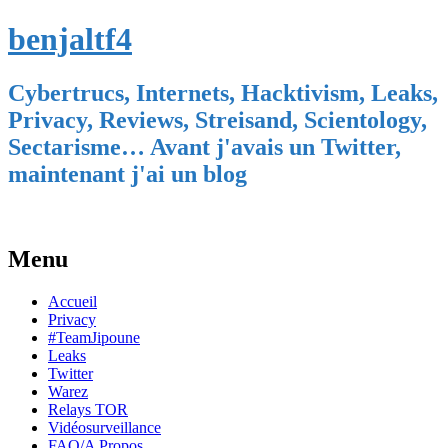
benjaltf4
Cybertrucs, Internets, Hacktivism, Leaks,
Privacy, Reviews, Streisand, Scientology,
Sectarisme… Avant j'avais un Twitter,
maintenant j'ai un blog
Menu
Skip
Accueil
to
Privacy
content
#TeamJipoune
Leaks
Twitter
Warez
Relays TOR
Vidéosurveillance
FAQ/A Propos