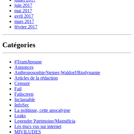
juin 2017
mai 2017
avril 2017
mars 2017
février 2017
Catégories
#TeamJipoune
Annonces
Anthroposophie/Steiner-Waldorf/Biodynamie
Articles de la rédaction
Censure
Fail
Failscreen
Inclassable
InfoSec
La politique, cette apocalypse
Leaks
Legendre Patrimoine/Magnificia
Les trucs vus sur internet
MIVILUDES