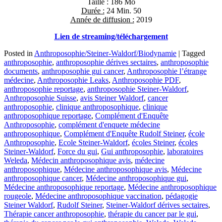
Taille : 186 Mo
Durée :
24 Min. 50
Année de diffusion :
2019
Lien de streaming/téléchargement
Posted in
Anthroposophie/Steiner-Waldorf/Biodynamie
|
Tagged
anthroposophie
,
anthroposophie dérives sectaires
,
anthroposophie
documents
,
anthroposophie gui cancer
,
Anthroposophie l’étrange
médecine
,
Anthroposophie Leaks
,
Anthroposophie PDF
,
anthroposophie reportage
,
anthroposophie Steiner-Waldorf
,
Anthroposophie Suisse
,
avis Steiner Waldorf
,
cancer
anthroposophie
,
clinique anthroposophique
,
clinique
anthroposophique reportage
,
Complément d'Enquête
Anthroposophie
,
complément d'enquete médecine
anthroposophique
,
Complément d'Enquête Rudolf Steiner
,
école
Anthroposophie
,
Ecole Steiner-Waldorf
,
écoles Steiner
,
écoles
Steiner-Waldorf
,
Force du gui
,
Gui anthroposophie
,
laboratoires
Weleda
,
Médecin anthroposophique avis
,
médecine
anthroposophique
,
Médecine anthroposophique avis
,
Médecine
anthroposophique cancer
,
Médecine anthroposophique gui
,
Médecine anthroposophique reportage
,
Médecine anthroposophique
rougeole
,
Médecine anthroposophique vaccination
,
pédagogie
Steiner Waldorf
,
Rudolf Steiner
,
Steiner-Waldorf dérives sectaires
,
Thérapie cancer anthroposophie
,
thérapie du cancer par le gui
,