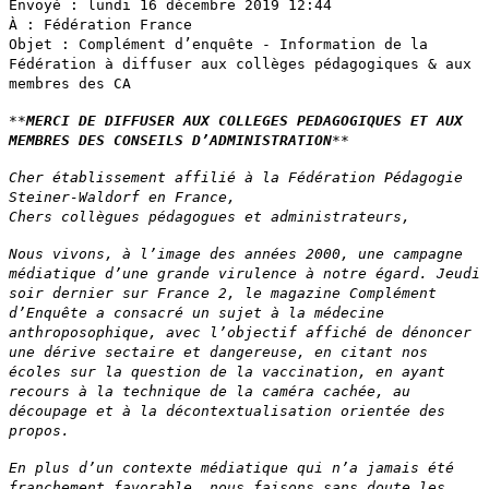
Envoyé : lundi 16 décembre 2019 12:44
À : Fédération France
Objet : Complément d’enquête - Information de la
Fédération à diffuser aux collèges pédagogiques & aux
membres des CA
**
MERCI DE DIFFUSER AUX COLLEGES PEDAGOGIQUES ET AUX
MEMBRES DES CONSEILS D’ADMINISTRATION
**
Cher établissement affilié à la Fédération Pédagogie
Steiner-Waldorf en France,
Chers collègues pédagogues et administrateurs,
Nous vivons, à l’image des années 2000, une campagne
médiatique d’une grande virulence à notre égard. Jeudi
soir dernier sur France 2, le magazine Complément
d’Enquête a consacré un sujet à la médecine
anthroposophique, avec l’objectif affiché de dénoncer
une dérive sectaire et dangereuse, en citant nos
écoles sur la question de la vaccination, en ayant
recours à la technique de la caméra cachée, au
découpage et à la décontextualisation orientée des
propos.
En plus d’un contexte médiatique qui n’a jamais été
franchement favorable, nous faisons sans doute les