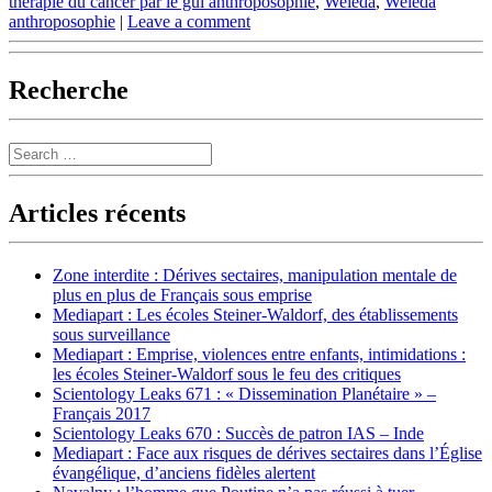
thérapie du cancer par le gui anthroposophie
,
Weleda
,
Weleda
anthroposophie
|
Leave a comment
Recherche
Search
Articles récents
Zone interdite : Dérives sectaires, manipulation mentale de
plus en plus de Français sous emprise
Mediapart : Les écoles Steiner-Waldorf, des établissements
sous surveillance
Mediapart : Emprise, violences entre enfants, intimidations :
les écoles Steiner-Waldorf sous le feu des critiques
Scientology Leaks 671 : « Dissemination Planétaire » –
Français 2017
Scientology Leaks 670 : Succès de patron IAS – Inde
Mediapart : Face aux risques de dérives sectaires dans l’Église
évangélique, d’anciens fidèles alertent