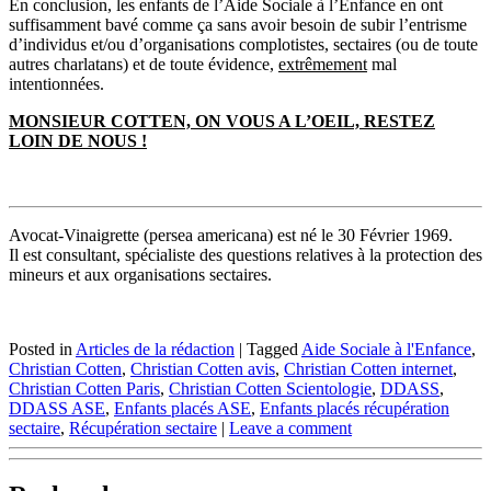
En conclusion, les enfants de l’Aide Sociale à l’Enfance en ont
suffisamment bavé comme ça sans avoir besoin de subir l’entrisme
d’individus et/ou d’organisations complotistes, sectaires (ou de toute
autres charlatans) et de toute évidence,
extrêmement
mal
intentionnées.
MONSIEUR COTTEN, ON VOUS A L’OEIL, RESTEZ
LOIN DE NOUS !
Avocat-Vinaigrette (persea americana) est né le 30 Février 1969.
Il est consultant, spécialiste des questions relatives à la protection des
mineurs et aux organisations sectaires.
Posted in
Articles de la rédaction
|
Tagged
Aide Sociale à l'Enfance
,
Christian Cotten
,
Christian Cotten avis
,
Christian Cotten internet
,
Christian Cotten Paris
,
Christian Cotten Scientologie
,
DDASS
,
DDASS ASE
,
Enfants placés ASE
,
Enfants placés récupération
sectaire
,
Récupération sectaire
|
Leave a comment