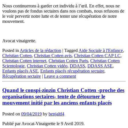
Nous continuerons à garder cet individu à l’œil. En effet, nous ne
voulons pas de fondus sectaires dans nos combats, nous refusons de
le voir pervertir notre lutte et de tenter une récupération de notre
mouvement.
Avocat vinaigrette.
Posted in
Articles de la rédaction
|
Tagged
Aide Sociale à l'Enfance
,
Christian Cotten
,
Christian Cotten avis
,
Christian Cotten CAP LC
,
Christian Cotten internet
,
Christian Cotten Paris
,
Christian Cotten
Scientologie
,
Christian Cotten vidéo
,
DDASS
,
DDASS ASE
,
Enfants placés ASE
,
Enfants placés récupération sectaire
,
Récupération sectaire
|
Leave a comment
Quand le conspi-zinzin Christian Cotten -proche des
organisations sectaires- tente de détourner le
mouvement initié par les anciens enfants placés
Posted on
09/04/2019
by
benjaltf4
Publié par Avocat-Vinaigrette le 9 Avril 2019.