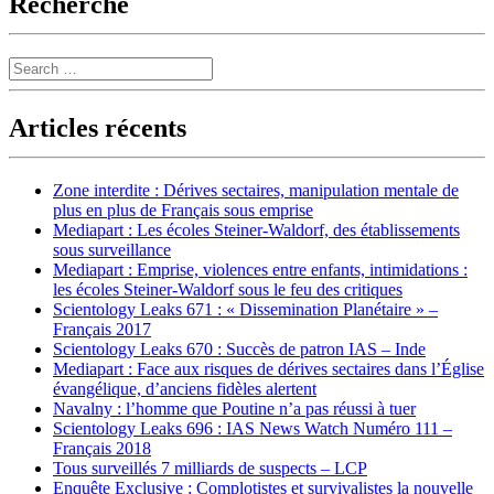
Recherche
Search
Articles récents
Zone interdite : Dérives sectaires, manipulation mentale de
plus en plus de Français sous emprise
Mediapart : Les écoles Steiner-Waldorf, des établissements
sous surveillance
Mediapart : Emprise, violences entre enfants, intimidations :
les écoles Steiner-Waldorf sous le feu des critiques
Scientology Leaks 671 : « Dissemination Planétaire » –
Français 2017
Scientology Leaks 670 : Succès de patron IAS – Inde
Mediapart : Face aux risques de dérives sectaires dans l’Église
évangélique, d’anciens fidèles alertent
Navalny : l’homme que Poutine n’a pas réussi à tuer
Scientology Leaks 696 : IAS News Watch Numéro 111 –
Français 2018
Tous surveillés 7 milliards de suspects – LCP
Enquête Exclusive : Complotistes et survivalistes la nouvelle