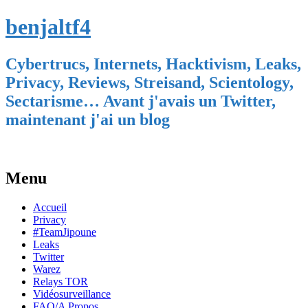
benjaltf4
Cybertrucs, Internets, Hacktivism, Leaks,
Privacy, Reviews, Streisand, Scientology,
Sectarisme… Avant j'avais un Twitter,
maintenant j'ai un blog
Menu
Skip
Accueil
to
Privacy
content
#TeamJipoune
Leaks
Twitter
Warez
Relays TOR
Vidéosurveillance
FAQ/A Propos