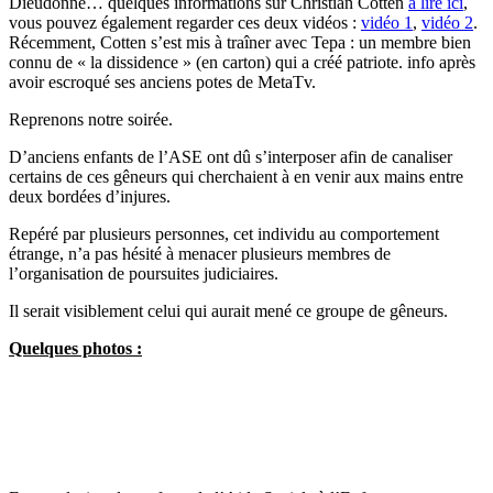
Dieudonné… quelques informations sur Christian Cotten
à lire ici
,
vous pouvez également regarder ces deux vidéos :
vidéo 1
,
vidéo 2
.
Récemment, Cotten s’est mis à traîner avec Tepa : un membre bien
connu de « la dissidence » (en carton) qui a créé patriote. info après
avoir escroqué ses anciens potes de MetaTv.
Reprenons notre soirée.
D’anciens enfants de l’ASE ont dû s’interposer afin de canaliser
certains de ces gêneurs qui cherchaient à en venir aux mains entre
deux bordées d’injures.
Repéré par plusieurs personnes, cet individu au comportement
étrange, n’a pas hésité à menacer plusieurs membres de
l’organisation de poursuites judiciaires.
Il serait visiblement celui qui aurait mené ce groupe de gêneurs.
Quelques photos :