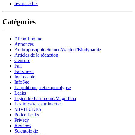
février 2017
Catégories
#TeamJipoune
Annonces
Anthroposophie/Steiner-Waldorf/Biodynamie
Articles de la rédaction
Censure
Fail
Failscreen
Inclassable
InfoSec
La politique, cette apocalypse
Leaks
Legendre Patrimoine/Magnificia
Les trucs vus sur internet
MIVILUDES
Police Leaks
Privacy
Reviews
Scientologie