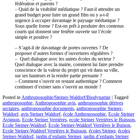
fédération et parents ?
– Quid de la visibilité médiatique ? Faut-il attendre un
grand budget pour faire un grand film ou y a-t-il
urgence à occuper davantage le paysage médiatique ?
Sous quelle forme ? Est-on prêt à produire des contenus
courts qui donnent une fenêtre ouverte sur l’école
simple et positive ?
– S’agit-il de davantage de portes ouvertes ? De
proposer d’autres formes d’ouvertures régulières ?
– Quel dialogue avec les autres écoles du secteur ?
Quel dialogue avec la mairie, comment lui faire prendre
conscience de la valeur du projet qui vit dans sa ville,
sur ses hauteurs et la rendre partie prenante ?
– Comment s’ouvrir en restant authentique ? Comment
continuer d’exister sans s’ouvrir au monde ?
Posted in
Anthroposophie/Steiner-Waldorf/Biodynamie
|
Tagged
anthroposophie
,
Anthroposophie avis
,
anthroposophie dérives
sectaires
,
anthroposophie documents
,
anthroposophie Steiner-
Waldorf
,
avis Steiner Waldorf
,
école Anthroposophie
,
Ecole Steiner
Avignon
,
Ecole Steiner Verrières
,
ecole Steiner Verrières le Buisson
,
Ecole Steiner-Waldorf
,
Ecole Steiner-Waldorf Verrières le Buison
,
Ecole Steiner-Waldorf Verrières le Buisson
,
écoles Steiner
,
écoles
Steiner-Waldorf
,
jardin d’enfants Steiner
,
jardin d’enfants Steiner