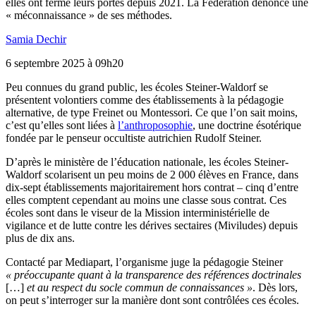
elles ont fermé leurs portes depuis 2021. La Fédération dénonce une
« méconnaissance » de ses méthodes.
Samia Dechir
6 septembre 2025 à 09h20
Peu
connues du grand public, les écoles Steiner-Waldorf se
présentent volontiers comme des établissements à la pédagogie
alternative, de type Freinet ou Montessori. Ce que l’on sait moins,
c’est qu’elles sont liées à
l’anthroposophie
, une doctrine ésotérique
fondée par le penseur occultiste autrichien Rudolf Steiner.
D’après le ministère de l’éducation nationale, les écoles Steiner-
Waldorf scolarisent un peu moins de 2 000 élèves en France, dans
dix-sept établissements majoritairement hors contrat – cinq d’entre
elles comptent cependant au moins une classe sous contrat. Ces
écoles sont dans le viseur de la Mission interministérielle de
vigilance et de lutte contre les dérives sectaires (Miviludes) depuis
plus de dix ans.
Contacté par Mediapart, l’organisme juge la pédagogie Steiner
«
préoccupante quant à la transparence des références doctrinales
[…]
et au respect du socle commun de connaissances
»
. Dès lors,
on peut s’interroger sur la manière dont sont contrôlées ces écoles.