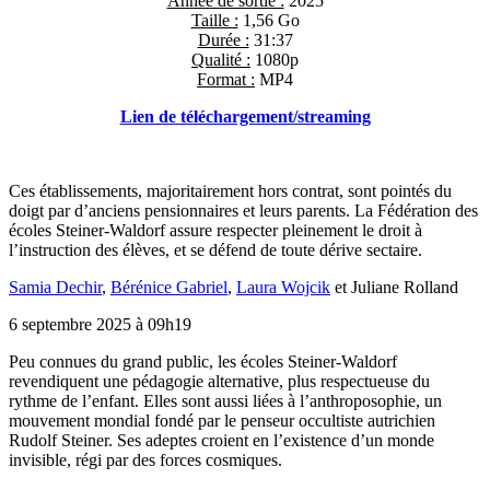
Année de sortie :
2025
Taille :
1,56 Go
Durée :
31:37
Qualité :
1080p
Format :
MP4
Lien de téléchargement/streaming
Ces établissements, majoritairement hors contrat, sont pointés du
doigt par d’anciens pensionnaires et leurs parents. La Fédération des
écoles Steiner-Waldorf assure respecter pleinement le droit à
l’instruction des élèves, et se défend de toute dérive sectaire.
Samia Dechir
,
Bérénice Gabriel
,
Laura Wojcik
et
Juliane Rolland
6 septembre 2025 à 09h19
Peu
connues du grand public, les écoles Steiner-Waldorf
revendiquent une pédagogie alternative, plus respectueuse du
rythme de l’enfant. Elles sont aussi liées à l’anthroposophie, un
mouvement mondial fondé par le penseur occultiste autrichien
Rudolf Steiner. Ses adeptes croient en l’existence d’un monde
invisible, régi par des forces cosmiques.