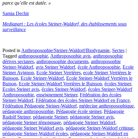
parce qu’elle est datée. »
Samia Dechir
Mediapart : Les écoles Steiner-Waldorf, des établissements sous
surveillance
Posted in
Anthroposophie/Steiner-Waldorf/Biodynamie
,
Sectes
|
Tagged
anthroposophie
,
Anthroposophie avis
,
anthroposophie
dérives sectaires
,
anthroposophie documents
,
anthroposophie
Steiner-Waldorf
,
avis Steiner Waldorf
,
école Anthroposophie
,
Ecole
Steiner Avignon
,
Ecole Steiner Verrières
,
ecole Steiner Verrières le
Buisson
,
Ecole Steiner-Waldorf
,
Ecole Steiner-Waldorf Verrières le
Buison
,
Ecole Steiner-Waldorf Verrières le Buisson
,
écoles Steiner
,
Ecoles Steiner avis
,
écoles Steiner-Waldorf
,
écoles Steiner-Waldorf
Anthroposophie
,
enseignement Steiner
,
Fédération des écoles
Steiner-Waldorf
,
Fédération des écoles Steiner-Waldorf en France
,
Fédération Pédagogie Steiner-Waldorf
,
médecine anthroposophique
,
pédagogie anthroposophie
,
Pédagogie école steiner
,
Pédagogie
Rudolf Steiner
,
pédagogie Steiner
,
pédagogie Steiner avis
,
pédagogie Steiner témoignage
,
pédagogie Steiner Waldorf
,
pédagogie Steiner Waldorf avis
,
pédagogie Steiner-Waldorf critique
,
pédagogie Steiner-Waldorf écoles
,
pédagogie Steiner-Waldorf en