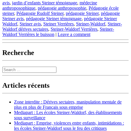
avis
,
jardin d’enfants Steiner témoignage
,
médecine
anthroposophique
,
pédagogie anthroposophie
,
Pédagogie école
steiner
,
Pédagogie Rudolf Steiner
,
pédagogie Steiner
,
pédagogie
Steiner avis
,
pédagogie Steiner témoignage
,
pédagogie Steiner
Waldorf
,
Steiner avis
,
Steiner Verrières
,
Steiner-Waldorf
,
Steiner-
Waldorf dérives sectaires
,
Steiner-Waldorf Verrières
,
Steiner-
Waldorf Verrières le buisson
|
Leave a comment
Recherche
Search
Articles récents
Zone interdite : Dérives sectaires, manipulation mentale de
plus en plus de Français sous emprise
Mediapart : Les écoles Steiner-Waldorf, des établissements
sous surveillance
Mediapart : Emprise, violences entre enfants, intimidations :
les écoles Steiner-Waldorf sous le feu des critiques