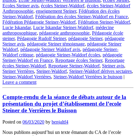
Buison
,
Ecole Steiner-Waldorf Verrières le Buisson
,
écoles Steiner
,
Ecoles Steiner avis
,
écoles Steiner-Waldorf
,
écoles Steiner-Waldorf
Anthroposophie
,
enseignement Steiner
,
Fédération des écoles
Steiner-Waldorf
,
Fédération des écoles Steiner-Waldorf en France
,
Fédération Pédagogie Steiner-Waldorf
,
Fédération Steiner-Waldorf
,
Lucie Iskandar
,
Lucie Iskandar Steiner-Waldorf
,
médecine
anthroposophique
,
pédagogie anthroposophie
,
Pédagogie école
steiner
,
Pédagogie Rudolf Steiner
,
pédagogie Steiner
,
pédagogie
Steiner avis
,
pédagogie Steiner témoignage
,
pédagogie Steiner
Waldorf
,
pédagogie Steiner Waldorf avis
,
pédagogie Steiner-
Waldorf critique
,
pédagogie Steiner-Waldorf écoles
,
pédagogie
Steiner-Waldorf en France
,
Reportage écoles Steiner
,
Reportage
écoles Steiner-Waldorf
,
Reportage Steiner-Waldorf
,
Steiner avis
,
Steiner Verrières
,
Steiner-Waldorf
,
Steiner-Waldorf dérives sectaires
,
Steiner-Waldorf Verrières
,
Steiner-Waldorf Verrières le buisson
|
Leave a comment
Compte-rendu de la séance de débats autour de la
présentation du projet d’établissement de l’ecole
Steiner de Verrières le Buisson
Posted on
06/03/2020
by
benjaltf4
Nous publions aujourd’hui un texte émanant du CA de l’ecole