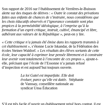
Son rapport de 2016 sur l’établissement de Verrières-le-Buisson
alerte sur des risques de dérives :
«
Outre le constat des privations
faites aux enfants de chances de s’instruire, nous considérons que
les choix éducatifs observés et l’ignorance constatée sont plus
propices à la perméabilité idéologique, à l’emprise qu’à la
formation d’un esprit critique, instruit, cultivé, émancipé et libre,
adhérant aux valeurs de la République »
,
peut-on y lire.
« Cette critique n’a jamais été émise dans les rapports transmis à
cet établissement »
, s’étonne Lucie Iskandar, de la Fédération des
écoles Steiner-Waldorf.
«
Les résultats des élèves sortants de cette
école, leur capacité à exprimer leur pensée librement et à construire
leur avenir vont totalement à l’encontre de ces propos »
, ajoute-t-
elle, précisant que l’école de l’Essonne n’a jamais refusé
d’inspection et est aujourd’hui toujours ouverte.
La loi Gatel est imparfaite. Elle doit
évoluer, parce qu’elle est datée.
Stéphanie
de Vanssay, conseillère nationale au
syndicat Unsa Éducation
S’il est très facile d’ouvrir un établissement privé hors contrat, il est