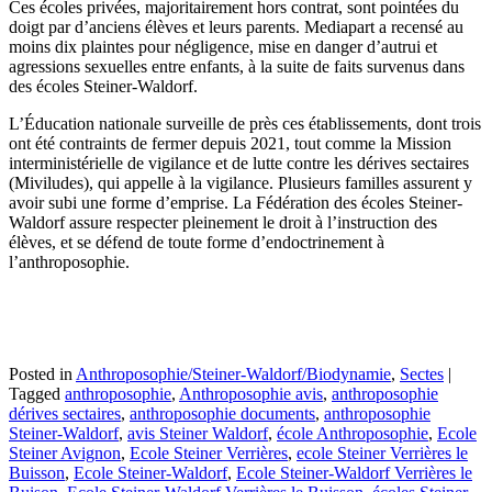
Ces écoles privées, majoritairement hors contrat, sont pointées du
doigt par d’anciens élèves et leurs parents. Mediapart a recensé au
moins dix plaintes pour négligence, mise en danger d’autrui et
agressions sexuelles entre enfants, à la suite de faits survenus dans
des écoles Steiner-Waldorf.
L’Éducation nationale surveille de près ces établissements, dont trois
ont été contraints de fermer depuis 2021, tout comme la Mission
interministérielle de vigilance et de lutte contre les dérives sectaires
(Miviludes), qui appelle à la vigilance. Plusieurs familles assurent y
avoir subi une forme d’emprise. La Fédération des écoles Steiner-
Waldorf assure respecter pleinement le droit à l’instruction des
élèves, et se défend de toute forme d’endoctrinement à
l’anthroposophie.
Posted in
Anthroposophie/Steiner-Waldorf/Biodynamie
,
Sectes
|
Tagged
anthroposophie
,
Anthroposophie avis
,
anthroposophie
dérives sectaires
,
anthroposophie documents
,
anthroposophie
Steiner-Waldorf
,
avis Steiner Waldorf
,
école Anthroposophie
,
Ecole
Steiner Avignon
,
Ecole Steiner Verrières
,
ecole Steiner Verrières le
Buisson
,
Ecole Steiner-Waldorf
,
Ecole Steiner-Waldorf Verrières le