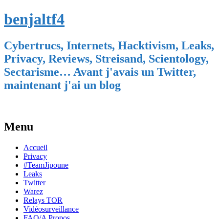
benjaltf4
Cybertrucs, Internets, Hacktivism, Leaks,
Privacy, Reviews, Streisand, Scientology,
Sectarisme… Avant j'avais un Twitter,
maintenant j'ai un blog
Menu
Skip
Accueil
to
Privacy
content
#TeamJipoune
Leaks
Twitter
Warez
Relays TOR
Vidéosurveillance
FAQ/A Propos