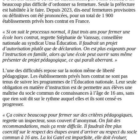
beaucoup plus difficile d’ordonner sa fermeture. Seule la préfecture
est habilitée à le faire. Depuis 2023, dix-neuf fermetures provisoires
ou définitives ont été prononcées, pour un total de 1 900
établissements privés hors contrat en France.
« Si on suit le processus normal, il faut trois ans pour fermer une
école hors contrat
, regrette Stéphanie de Vanssay, conseillère
nationale au syndicat Unsa Éducation.
ll faudrait un projet
d’autorisation plutôt que de déclaration. On est plus exigeants pour
l’instruction en famille, alors qu’une école peut ouvrir sans même
présenter de projet pédagogique, ce qui paraît aberrant. »
L’une des difficultés repose sur la notion même de liberté
pédagogique. Les établissements privés hors contrat ne sont pas
tenus de suivre les programmes de l’Éducation nationale. Leur seule
obligation en matière d’instruction est de permettre aux élèves une
maîtrise du socle commun de connaissances à l’âge de 16 ans, sans
que rien soit dit sur le rythme auquel elles et ils sont censé·es
progresser.
« Ça coince beaucoup pour fermer sur des critères pédagogiques
,
regrette un inspecteur, sous couvert d’anonymat.
On fait des
recommandations, mais ça reste difficile. Il faudrait être plus
coercitif sur le respect des étapes avant d’arriver au respect du socle
commun à 16 ans. La loi Gatel est imparfaite, elle doit évoluer,