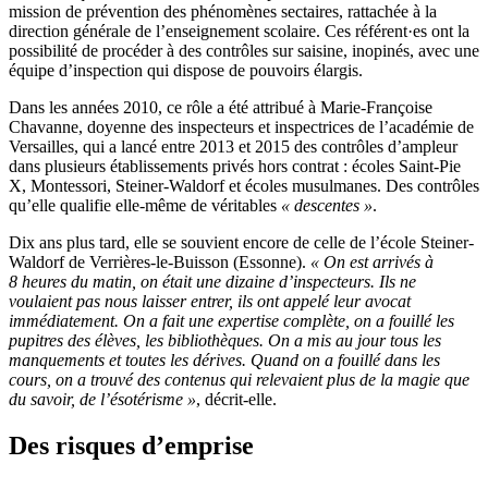
mission de prévention des phénomènes sectaires, rattachée à la
direction générale de l’enseignement scolaire. Ces référent·es ont la
possibilité de procéder à des contrôles sur saisine, inopinés, avec une
équipe d’inspection qui dispose de pouvoirs élargis.
Dans les années 2010, ce rôle a été attribué à Marie-Françoise
Chavanne, doyenne des inspecteurs et inspectrices de l’académie de
Versailles, qui a lancé entre 2013 et 2015 des contrôles d’ampleur
dans plusieurs établissements privés hors contrat : écoles Saint-Pie
X, Montessori, Steiner-Waldorf et écoles musulmanes. Des contrôles
qu’elle qualifie elle-même de véritables
« descentes »
.
Dix ans plus tard, elle se souvient encore de celle de l’école Steiner-
Waldorf de Verrières-le-Buisson (Essonne).
«
On est arrivés à
8 heures du matin, on était une dizaine d’inspecteurs. Ils ne
voulaient pas nous laisser entrer, ils ont appelé leur avocat
immédiatement. On a fait une expertise complète, on a fouillé les
pupitres des élèves, les bibliothèques. On a mis au jour tous les
manquements et toutes les dérives. Quand on a fouillé dans les
cours, on a trouvé des contenus qui relevaient plus de la magie que
du savoir, de l’ésotérisme »
,
décrit-elle.
Des risques d’emprise