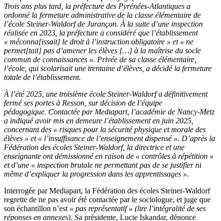
Trois ans plus tard, la préfecture des Pyrénées-Atlantiques a
ordonné la fermeture administrative de la classe élémentaire de
l’école Steiner-Waldorf de Jurançon. À la suite d’une inspection
réalisée en 2023, la préfecture a considéré que l’établissement
« méconna[issait] le droit à l’instruction obligatoire » et « ne
permet[tait] pas d’amener les élèves […] à la maîtrise du socle
commun de connaissances ». Privée de sa classe élémentaire,
l’école, qui scolarisait une trentaine d’élèves, a décidé la fermeture
totale de l’établissement.
À l’été 2025, une troisième école Steiner-Waldorf a définitivement
fermé ses portes à Resson, sur décision de l’équipe
pédagogique. Contactée par Mediapart, l’académie de Nancy-Metz
a indiqué avoir mis en demeure l’établissement en juin 2025,
concernant des « risques pour la sécurité physique et morale des
élèves » et « l’insuffisance de l’enseignement dispensé ». D’après la
Fédération des écoles Steiner-Waldorf, la directrice et une
enseignante ont démissionné en raison de « contrôles à répétition »
et d’une « inspection brutale ne permettant pas de se justifier ni
même d’expliquer la progression dans les apprentissages ».
Interrogée par Mediapart, la Fédération des écoles Steiner-Waldorf
regrette de ne pas avoir été contactée par le sociologue, et juge que
son échantillon n’est
« pas représentatif »
(lire l’intégralité de ses
réponses en annexes)
. Sa présidente, Lucie Iskandar, dénonce