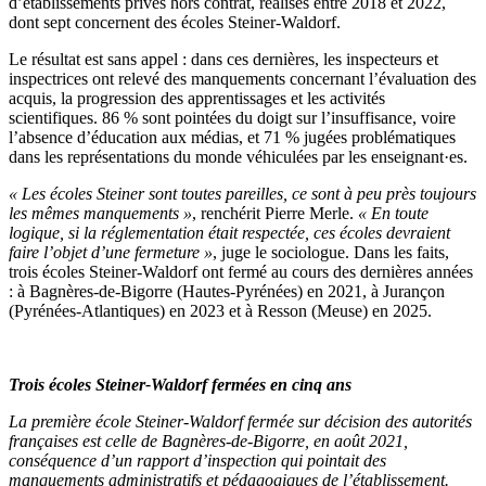
d’établissements privés hors contrat, réalisés entre 2018 et 2022,
dont sept concernent des écoles Steiner-Waldorf.
Le résultat est sans appel : dans ces dernières, les inspecteurs et
inspectrices ont relevé des manquements concernant l’évaluation des
acquis, la progression des apprentissages et les activités
scientifiques. 86 % sont pointées du doigt sur l’insuffisance, voire
l’absence d’éducation aux médias, et 71 % jugées problématiques
dans les représentations du monde véhiculées par les enseignant·es.
« Les écoles Steiner sont toutes pareilles, ce sont à peu près toujours
les mêmes manquements »
, renchérit Pierre Merle.
«
En toute
logique, si la réglementation était respectée, ces écoles devraient
faire l’objet d’une fermeture
»
, juge le sociologue. Dans les faits,
trois écoles Steiner-Waldorf ont fermé au cours des dernières années
: à Bagnères-de-Bigorre (Hautes-Pyrénées) en 2021, à Jurançon
(Pyrénées-Atlantiques) en 2023 et à Resson (Meuse) en 2025.
Trois écoles Steiner-Waldorf fermées en cinq ans
La première école Steiner-Waldorf fermée sur décision des autorités
françaises est celle de Bagnères-de-Bigorre, en août 2021,
conséquence d’un rapport d’inspection qui pointait des
manquements administratifs et pédagogiques de l’établissement.