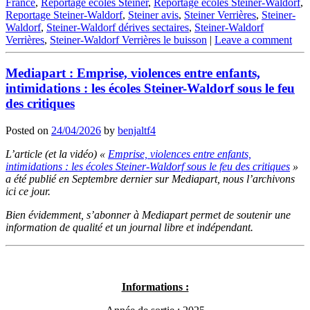
France
,
Reportage écoles Steiner
,
Reportage écoles Steiner-Waldorf
,
Reportage Steiner-Waldorf
,
Steiner avis
,
Steiner Verrières
,
Steiner-
Waldorf
,
Steiner-Waldorf dérives sectaires
,
Steiner-Waldorf
Verrières
,
Steiner-Waldorf Verrières le buisson
|
Leave a comment
Mediapart : Emprise, violences entre enfants,
intimidations : les écoles Steiner-Waldorf sous le feu
des critiques
Posted on
24/04/2026
by
benjaltf4
L’article (et la vidéo) «
Emprise, violences entre enfants,
intimidations : les écoles Steiner-Waldorf sous le feu des critiques
»
a été publié en Septembre dernier sur Mediapart, nous l’archivons
ici ce jour.
Bien évidemment, s’abonner à Mediapart permet de soutenir une
information de qualité et un journal libre et indépendant.
Informations :