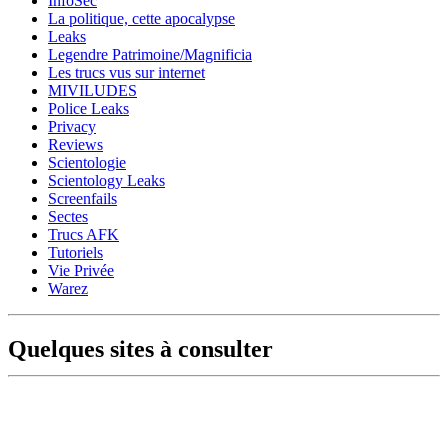
InfoSec
La politique, cette apocalypse
Leaks
Legendre Patrimoine/Magnificia
Les trucs vus sur internet
MIVILUDES
Police Leaks
Privacy
Reviews
Scientologie
Scientology Leaks
Screenfails
Sectes
Trucs AFK
Tutoriels
Vie Privée
Warez
Quelques sites à consulter