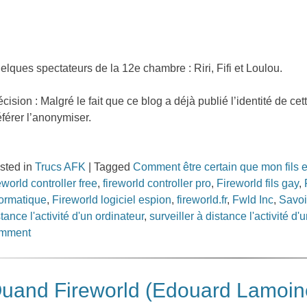
elques spectateurs de la 12e chambre : Riri, Fifi et Loulou.
écision : Malgré le fait que ce blog a déjà publié l’identité de 
éférer l’anonymiser.
sted in
Trucs AFK
|
Tagged
Comment être certain que mon fils e
eworld controller free
,
fireworld controller pro
,
Fireworld fils gay
,
formatique
,
Fireworld logiciel espion
,
fireworld.fr
,
Fwld Inc
,
Savoir
stance l'activité d'un ordinateur
,
surveiller à distance l'activité d
mment
uand Fireworld (Edouard Lamoine