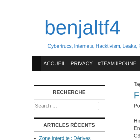
benjaltf4
Cybertrucs, Internets, Hacktivism, Leaks, 
SKIP
ACCUEIL
PRIVACY
#TEAMJIPOUNE
TO
Ta
RECHERCHE
F
CONTENT
Search
Po
Hi
ARTICLES RÉCENTS
En
C3
Zone interdite : Dérives