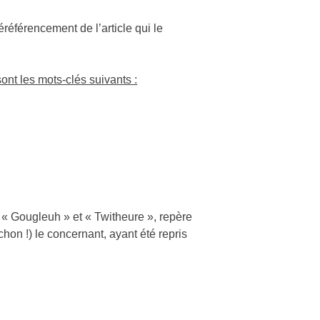
référencement de l’article qui le
t les mots-clés suivants :
« Gougleuh » et « Twitheure », repère
chon !) le concernant, ayant été repris