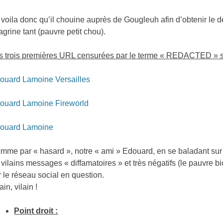
 voila donc qu’il chouine auprès de Gougleuh afin d’obtenir le dé
agrine tant (pauvre petit chou).
s trois premières URL censurées par le terme « REDACTED » son
ouard Lamoine Versailles
ouard Lamoine Fireworld
ouard Lamoine
mme par « hasard », notre « ami » Edouard, en se baladant sur 
 vilains messages « diffamatoires » et très négatifs (le pauvre bi
r le réseau social en question.
ain, vilain !
Point droit :