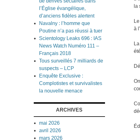
de dérives sectaires dans
la
l’Église évangélique,
d’anciens fidèles alertent
Le
Navalny : l’homme que
à l
Poutine n’a pas réussi à tuer
Scientology Leaks 696 : IAS
La
News Watch Numéro 111 –
ét
Français 2018
Tous surveillés 7 milliards de
Dé
suspects – LCP
Enquête Exclusive :
On
Complotistes et survivalistes
co
la nouvelle menace
Co
ARCHIVES
dé
mai 2026
Éd
avril 2026
mars 2026