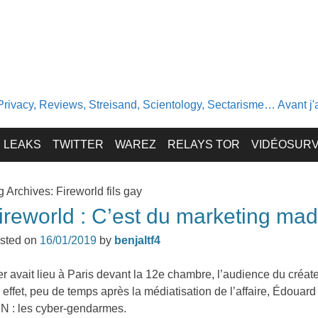
Privacy, Reviews, Streisand, Scientology, Sectarisme… Avant j'av
LEAKS
TWITTER
WAREZ
RELAYS TOR
VIDÉOSURV
g Archives:
Fireworld fils gay
ireworld : C’est du marketing ma
sted on
16/01/2019
by
benjaltf4
er avait lieu à Paris devant la 12e chambre, l’audience du créat
 effet, peu de temps après la médiatisation de l’affaire, Édouard 
N : les cyber-gendarmes.