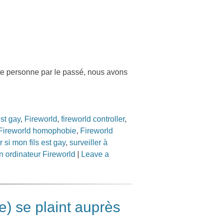
cette personne par le passé, nous avons
st gay
,
Fireworld
,
fireworld controller
,
Fireworld homophobie
,
Fireworld
 si mon fils est gay
,
surveiller à
'un ordinateur Fireworld
|
Leave a
) se plaint auprès