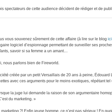
ois spectateurs de cette audience décident de rédiger et de publ
us vous souvenez sûrement de cette affaire (à lire sur le blog
ici
lgaire logiciel d’espionnage permettant de surveiller ses proches
fants, savoir si sa femme a un amant…
i, nous parlons bien de Fireworld.
ciété créée par un petit Versaillais de 20 ans à peine, Édouard 
cettes avec ces arguments pour le moins exotiques, répétant tel
rsque la juge lui demande la raison de son argumentaire homop
C’est du marketing. »
 marketing ?! Enfin jeune homme, ce n’est pas sérieux ! En quoi