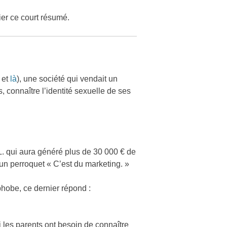
ier ce court résumé.
et
là
), une société qui vendait un
, connaître l’identité sexuelle de ses
L. qui aura généré plus de 30 000 € de
 un perroquet « C’est du marketing. »
hobe, ce dernier répond :
 les parents ont besoin de connaître