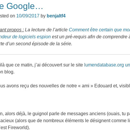
e Google…
sted on
10/09/2017
by
benjaltf4
ant propos :
La lecture de l’article
Comment être certain que mon
ndeur de logiciels espion
est un pré-requis afin de comprendre à 
rte d’un second épisode de la série.
ilà que ce matin, j’ai découvert sur le site
lumendatabase.org
un
n blog.
us avons reçu des nouvelles de notre « ami » Edouard et, visibleme
n, alors déjà, le guignol parle de messages anciens (ouais, tu
llacieux (alors que de nombreux éléments le désignent comme l
’est Fireworld).