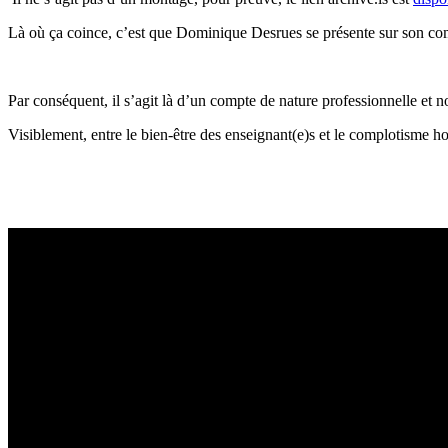
Là où ça coince, c’est que Dominique Desrues se présente sur son com
Par conséquent, il s’agit là d’un compte de nature professionnelle et
Visiblement, entre le bien-être des enseignant(e)s et le complotisme h