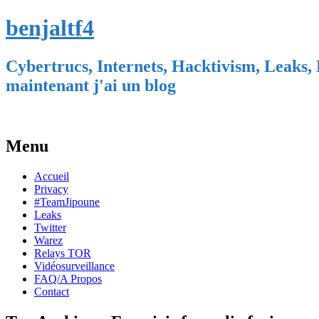
benjaltf4
Cybertrucs, Internets, Hacktivism, Leaks, 
maintenant j'ai un blog
Menu
Skip
Accueil
to
Privacy
content
#TeamJipoune
Leaks
Twitter
Warez
Relays TOR
Vidéosurveillance
FAQ/A Propos
Contact