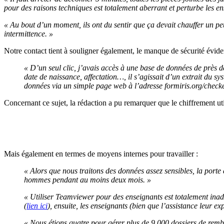
pour des raisons techniques est totalement aberrant et perturbe les en
« Au bout d’un moment, ils ont du sentir que ça devait chauffer un p
intermittence. »
Notre contact tient à souligner également, le manque de sécurité évid
« D’un seul clic, j’avais accès à une base de données de près 
date de naissance, affectation…, il s’agissait d’un extrait du sy
données via un simple page web à l’adresse formiris.org/checken
Concernant ce sujet, la rédaction a pu remarquer que le chiffrement uti
Mais également en termes de moyens internes pour travailler :
« Alors que nous traitons des données assez sensibles, la porte 
hommes pendant au moins deux mois. »
« Utiliser Teamviewer pour des enseignants est totalement inad
(
lien ici
), ensuite, les enseignants (bien que l’assistance leur e
« Nous étions quatre pour gérer plus de 9 000 dossiers de remb