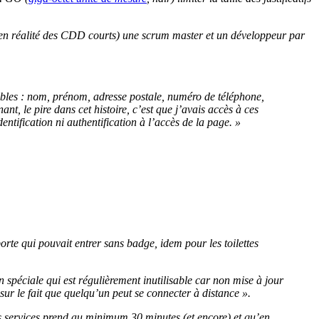
 (en réalité des CDD courts) une scrum master et un développeur par
ibles : nom, prénom, adresse postale, numéro de téléphone,
nt, le pire dans cet histoire, c’est que j’avais accès à ces
tification ni authentification à l’accès de la page. »
orte qui pouvait entrer sans badge, idem pour les toilettes
spéciale qui est régulièrement inutilisable car non mise à jour
 sur le fait que quelqu’un peut se connecter à distance ».
s services prend au minimum 30 minutes (et encore) et qu’en