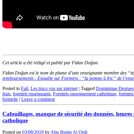
Cet article a été rédigé et publié par Fidan Doğan.
Fidan Doğan est le nom de plume d’une enseignante membre des “stylo
remboursements : Enquête sur Formiris : “la pompe à fric” de l’ens
Posted in
Fail
,
Les trucs vus sur internet
|
Tagged
Dominique Desrues
frais
,
formiris enseignants
,
Formiris enseignement catholique
,
formiris
formelie
|
Leave a comment
Cafouillages, manque de sécurité des données, heures 
catholique
Posted on
03/08/2019
by
Abu Buntu Al Ordi