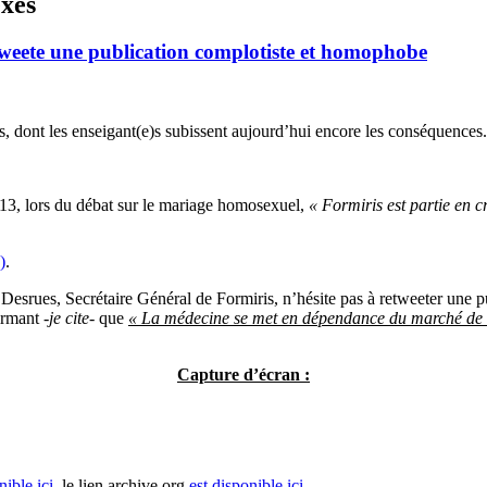
exes
tweete une publication complotiste et homophobe
s, dont les enseigant(e)s subissent aujourd’hui encore les conséquences.
3, lors du débat sur le mariage homosexuel,
« Formiris est partie en c
)
.
Desrues, Secrétaire Général de Formiris, n’hésite pas à retweeter une 
irmant
-je cite-
que
« La médecine se met en dépendance du marché de la 
Capture d’écran :
nible ici
, le lien archive.org
est disponible ici
.