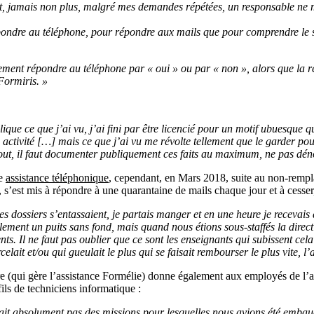
it, jamais non plus, malgré mes demandes répétées, un responsable ne
pondre au téléphone, pour répondre aux mails que pour comprendre le
ement répondre au téléphone par « oui » ou par « non », alors que la ré
Formiris. »
blique ce que j’ai vu, j’ai fini par être licencié pour un motif ubuesqu
 activité […] mais ce que j’ai vu me révolte tellement que le garder pour 
 tout, il faut documenter publiquement ces faits au maximum, ne pas dé
ne
assistance téléphonique
, cependant, en Mars 2018, suite au non-rempl
 s’est mis à répondre à une quarantaine de mails chaque jour et à cesse
et les dossiers s’entassaient, je partais manger et en une heure je recev
téralement un puits sans fond, mais quand nous étions sous-staffés la dire
ts. Il ne faut pas oublier que ce sont les enseignants qui subissent cela
ait et/ou qui gueulait le plus qui se faisait rembourser le plus vite, l’a
re (qui gère l’assistance Formélie) donne également aux employés de l’as
ls de techniciens informatique :
evait absolument pas des missions pour lesquelles nous avions été emba