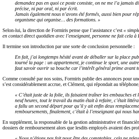
demandez pas en quoi ce poste consiste, on ne me l’a jamais d
précise, ni par oral, ni par écrit.
Jamais également nous n’avons été formés, aussi bien pour ré
organisme qui organise… des formations.
»
Selon-lui, la direction de Formiris pense que l’assistance c’est
« simpl
en contact direct quotidien avec l’enseignant, personne ne fait cela à 
Il termine son introduction par une sorte de conclusion personnelle :
En fait, j’ai longtemps hésité avant de déballer sur la place pu
tourné la page : un appartement, je continue le sport
, une autre
faut savoir ouvrir sa bouche car l’intérêt général prime avant
Comme consulté par nos soins, Formiris publie des annonces pour u
s’est considérablement accrue, et Clément, qui répondait au téléphone,
« C’était juste de la folie, ils faisaient traîner les embauches 
neuf heures, tout le travail du matin était à refaire, c’était lit
a fallu un second départ pour qu’il y ait enfin deux remplacemen
remboursements, finalement, c’était à l’enseignant qui nous harcel
En supplément, la responsable de la gestion administrative et financiè
dossiers de remboursement alors que lesdits employés avaient des profi
« Nous n’étions pas fait pour être des comptables, cela ne rel