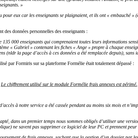
seignants. »
eu pour eux car les enseignants se plaignaient, et ils ont « embauché »
ent des données personnelles des enseignants :
de 135 000 enseignants qui comprenaient toutes leurs informations sens
stème « Gabriel » contenant les fiches « Ange » propre à chaque enseigna
s (nldr la page d’accès à ces données a été remplacée depuis), sans iden
lisé par Formiris sur sa plateforme Formélie était totalement dépassé :
Le chiffrement utilisé sur le module Formélie frais annexes est périmé.
d’accès à notre service a été cassée pendant au moins six mois et n’imp
apté, dans un premier temps nous sommes obligés d’utiliser une version 
xplique) ne savent pas supprimer ce logiciel de leur PC et prennent peur
oursement de frais annexes, sachant que la gestion d’un dossier par le