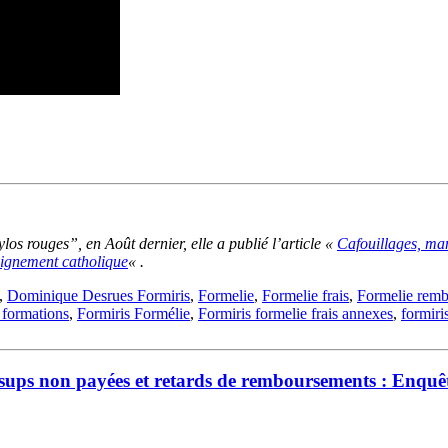
s rouges”, en Août dernier, elle a publié l’article «
Cafouillages, man
eignement catholique
« .
,
Dominique Desrues Formiris
,
Formelie
,
Formelie frais
,
Formelie rem
 formations
,
Formiris Formélie
,
Formiris formelie frais annexes
,
formiri
sups non payées et retards de remboursements : Enquête