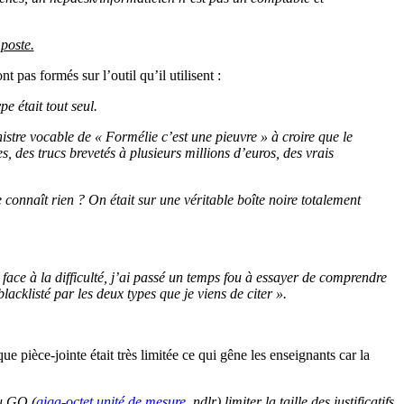
 poste.
 pas formés sur l’outil qu’il utilisent :
 était tout seul.
istre vocable de « Formélie c’est une pieuvre » à croire que le
s, des trucs brevetés à plusieurs millions d’euros, des vrais
connaît rien ? On était sur une véritable boîte noire totalement
 face à la difficulté, j’ai passé un temps fou à essayer de comprendre
acklisté par les deux types que je viens de citer ».
que pièce-jointe était très limitée ce qui gêne les enseignants car la
au GO (
giga-octet unité de mesure
, ndlr) limiter la taille des justificatifs