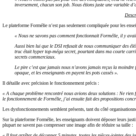
inversement, chacun son job. Nous étions juste une variable d’
Descri
Le plateforme Formélie n’est pas seulement compliquée pour les enseigna
« Nous ne savons pas comment fonctionnait Formélie, il y avait
Aussi bien lui que le DSI refusait de nous communiquer des élém
truc était hyper top-méga secret, pourtant dans ma courte carrièr
secrets commerciaux.
Le pire c’est que jamais nous n’avons jamais reçus la moindre f
opaque, et les enseignants en payent les pots cassés ».
Il détaille avec précision le fonctionnement précis :
« A chaque problème rencontré nous avions deux solutions : Ne rien fai
le fonctionnement de Formélie, j’ai ensuite fait des propositions concr
Les dysfonctionnements semblent présents, tant du côté organisationne
Sur la plateforme Formélie, les enseignants doivent déposer leurs justific
plupart ne savent pas compresser une image afin de réduire sa taille :
« Il faut arrêter de déconner 5 minutes, toutes les pièces-jointes des 