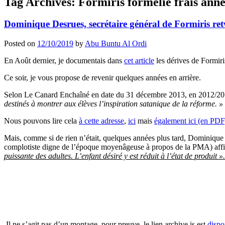
Tag Archives:
Formiris formelie frais ann
Dominique Desrues, secrétaire général de Formiris re
Posted on
12/10/2019
by
Abu Buntu Al Ordi
En Août dernier, je documentais dans
cet article
les dérives de Formiri
Ce soir, je vous propose de revenir quelques années en arrière.
Selon Le Canard Enchaîné en date du 31 décembre 2013, en 2012/201
destinés à montrer aux élèves l’inspiration satanique de la réforme. »
Nous pouvons lire cela
à cette adresse
,
ici
mais
également ici (en PDF
Mais, comme si de rien n’était, quelques années plus tard, Dominique 
complotiste digne de l’époque moyenâgeuse à propos de la PMA) aff
puissante des adultes. L’enfant désiré y est réduit à l’état de produit ».
Il ne s’agit pas d’un montage, pour preuve, le lien archive.is est
dispo