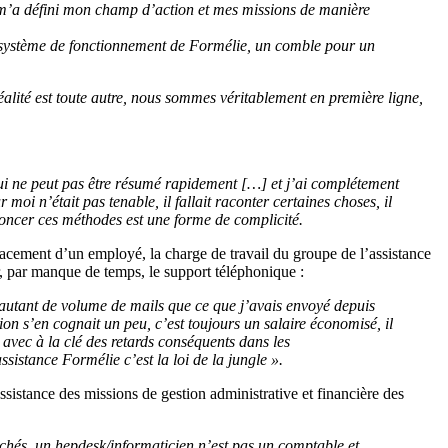
 m’a défini mon champ d’action et mes missions de manière
 système de fonctionnement de Formélie, un comble pour un
alité est toute autre, nous sommes véritablement en première ligne,
e qui ne peut pas être résumé rapidement […] et j’ai complétement
moi n’était pas tenable, il fallait raconter certaines choses, il
noncer ces méthodes est une forme de complicité.
acement d’un employé, la charge de travail du groupe de l’assistance
r, par manque de temps, le support téléphonique :
ais autant de volume de mails que ce que j’avais envoyé depuis
ction s’en cognait un peu, c’est toujours un salaire économisé, il
 avec à la clé des retards conséquents dans les
ssistance Formélie c’est la loi de la jungle ».
sistance des missions de gestion administrative et financière des
uchés, un hepdesk/informaticien n’est pas un comptable et