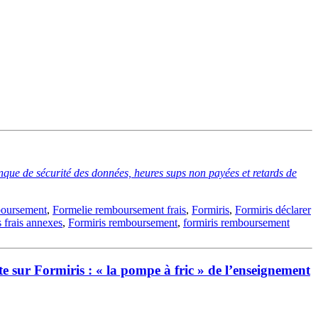
que de sécurité des données, heures sups non payées et retards de
boursement
,
Formelie remboursement frais
,
Formiris
,
Formiris déclarer
s frais annexes
,
Formiris remboursement
,
formiris remboursement
 sur Formiris : « la pompe à fric » de l’enseignement