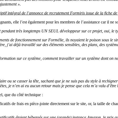
ajustement ».
ptif intégral de l’annonce de recrutement Formiris issue de la fiche de
nts, elle l’est également pour les membres de l’assistance car il ne sont
 pendant très longtemps UN SEUL développeur sur ce projet, oui, le type
ents de fonctionnement sur Formélie, ils noyaient le poison sous le sin
e, j’ai déjà travaillé sur des éléments sensibles, des plans, des système
ormation sur ce système, comment travailler sur un système dont on ne 
re ou se casser la tête, sachant que je ne suis pas du style à rechigner
ètes, je n’en ai eu aucun retour mais je pense que cela m’a valu d’être bl
l, que du côté technique :
atifs de frais en pièce-jointe directement sur le site, or, la taille de cha
justificatifs étaient hébergés sur une (grande) instance Amazon, le prix 