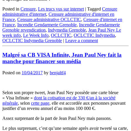
Posted in
Censure
,
Les trucs vus sur internet
|
Tagged
Censure
administrative d'internet
,
Censure administrative d'internet en
France
,
Censure administrative OCLCTIC
,
Censure d'internet en
France
,
Incendie Gendarmerie Grenoble
,
Incendie Gendarmerie
Grenoble revendication
,
Indymedia Grenoble
,
Jean Paul Ney Le
week info
,
Le Week Info
,
OCLCTIC
,
OCLCTIC Indymedia
,
OCLCTIC Indymedia Grenoble
|
Leave a comment
Malgré sa CB VISA Infinite, Jean Paul Ney fait la
manche pour financer son média
Posted on
10/04/2017
by
benjaltf4
Selon son propre tweet, Jean Paul Ney possède une carte bleue
« Visa Infinate »
dont la cotisation est de 330 €/an à la société
générale
, selon
cette page
, elle est accordée aux personnes pouvant
justifier d’un revenu annuel d’au moins 100 000 €.
Assez surprenant de la part de Jean Paul Ney mais passons.
Le plus surprenant, c’est qu’une semaine après avoir tweeté sa carte,