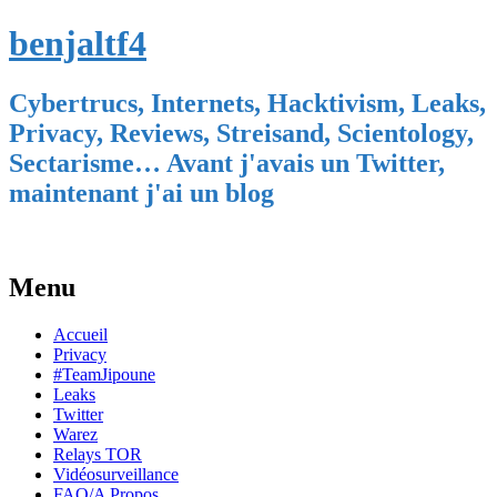
benjaltf4
Cybertrucs, Internets, Hacktivism, Leaks,
Privacy, Reviews, Streisand, Scientology,
Sectarisme… Avant j'avais un Twitter,
maintenant j'ai un blog
Menu
Skip
Accueil
to
Privacy
content
#TeamJipoune
Leaks
Twitter
Warez
Relays TOR
Vidéosurveillance
FAQ/A Propos