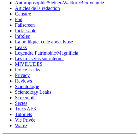
Anthroposophie/Steiner-Waldorf/Biodynamie
Articles de la rédaction
Censure
Fail
Failscreen
Inclassable
InfoSec
La politique, cette apocalypse
Leaks
Legendre Patrimoine/Magnificia
Les trucs vus sur internet
MIVILUDES
Police Leaks
Privacy
Reviews
Scientologie
Scientology Leaks
Screenfails
Sectes
Trucs AFK
Tutoriels
Vie Privée
Warez