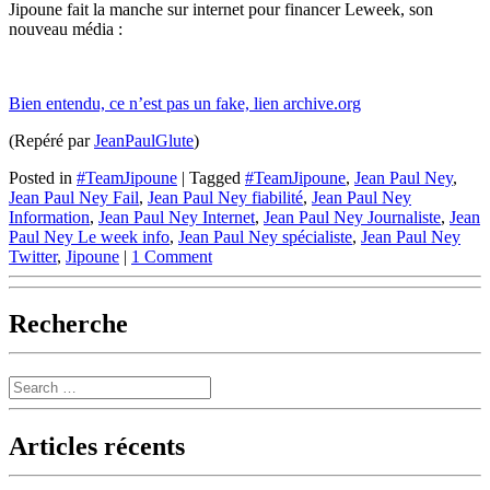
Jipoune fait la manche sur internet pour financer Leweek, son
nouveau média :
Bien entendu, ce n’est pas un fake, lien archive.org
(Repéré par
JeanPaulGlute
)
Posted in
#TeamJipoune
|
Tagged
#TeamJipoune
,
Jean Paul Ney
,
Jean Paul Ney Fail
,
Jean Paul Ney fiabilité
,
Jean Paul Ney
Information
,
Jean Paul Ney Internet
,
Jean Paul Ney Journaliste
,
Jean
Paul Ney Le week info
,
Jean Paul Ney spécialiste
,
Jean Paul Ney
Twitter
,
Jipoune
|
1 Comment
Recherche
Search
Articles récents