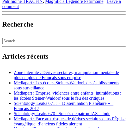
Patrimoine TRACFIN
,
Magnificia Legendre Patrimoine
|
Leave a
comment
Recherche
Search
Articles récents
Zone interdite : Dérives sectaires, manipulation mentale de
plus en plus de Français sous emprise
Mediapart : Les écoles Steiner-Waldorf, des établissements
sous surveillance
Mediapart : Emprise, violences entre enfants, intimidations :
les écoles Steiner-Waldorf sous le feu des critiques
Scientology Leaks 671 : « Dissemination Planétaire » –
Français 2017
Scientology Leaks 670 : Succès de patron IAS – Inde
Mediapart : Face aux risques de dérives sectaires dans l’Église
évangélique, d’anciens fidèles alertent