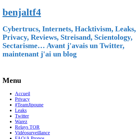
benjaltf4
Cybertrucs, Internets, Hacktivism, Leaks,
Privacy, Reviews, Streisand, Scientology,
Sectarisme… Avant j'avais un Twitter,
maintenant j'ai un blog
Menu
Skip
Accueil
to
Privacy
content
#TeamJipoune
Leaks
Twitter
Warez
Relays TOR
Vidéosurveillance
FAQ/A Propos