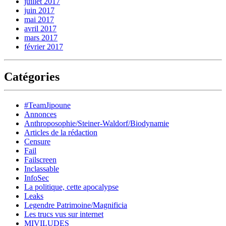
juillet 2017
juin 2017
mai 2017
avril 2017
mars 2017
février 2017
Catégories
#TeamJipoune
Annonces
Anthroposophie/Steiner-Waldorf/Biodynamie
Articles de la rédaction
Censure
Fail
Failscreen
Inclassable
InfoSec
La politique, cette apocalypse
Leaks
Legendre Patrimoine/Magnificia
Les trucs vus sur internet
MIVILUDES