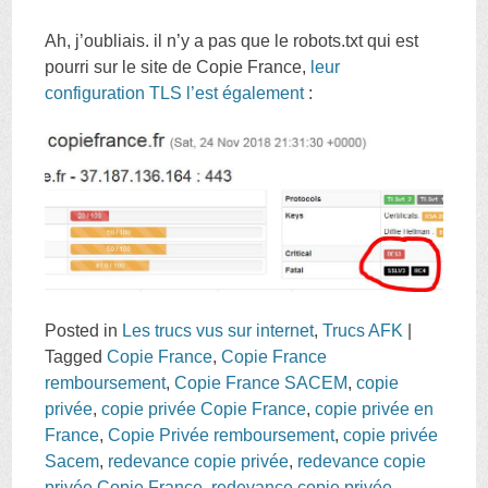
Ah, j’oubliais. il n’y a pas que le robots.txt qui est
pourri sur le site de Copie France,
leur
configuration TLS l’est également
:
Posted in
Les trucs vus sur internet
,
Trucs AFK
|
Tagged
Copie France
,
Copie France
remboursement
,
Copie France SACEM
,
copie
privée
,
copie privée Copie France
,
copie privée en
France
,
Copie Privée remboursement
,
copie privée
Sacem
,
redevance copie privée
,
redevance copie
privée Copie France
,
redevance copie privée