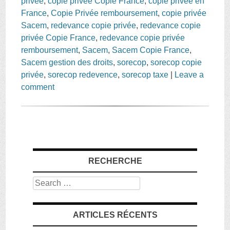
privée
,
copie privée Copie France
,
copie privée en
France
,
Copie Privée remboursement
,
copie privée
Sacem
,
redevance copie privée
,
redevance copie
privée Copie France
,
redevance copie privée
remboursement
,
Sacem
,
Sacem Copie France
,
Sacem gestion des droits
,
sorecop
,
sorecop copie
privée
,
sorecop redevence
,
sorecop taxe
|
Leave a
comment
RECHERCHE
Search
ARTICLES RÉCENTS