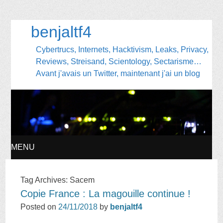
benjaltf4
Cybertrucs, Internets, Hacktivism, Leaks, Privacy,
Reviews, Streisand, Scientology, Sectarisme…
Avant j'avais un Twitter, maintenant j'ai un blog
MENU
SKIP
Tag Archives:
Sacem
Copie France : La magouille continue !
TO
Posted on
24/11/2018
by
benjaltf4
CONTENT