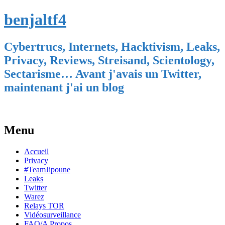
benjaltf4
Cybertrucs, Internets, Hacktivism, Leaks,
Privacy, Reviews, Streisand, Scientology,
Sectarisme… Avant j'avais un Twitter,
maintenant j'ai un blog
Menu
Skip
Accueil
to
Privacy
content
#TeamJipoune
Leaks
Twitter
Warez
Relays TOR
Vidéosurveillance
FAQ/A Propos