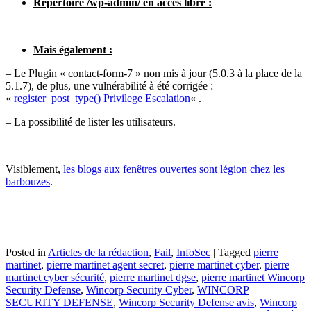
Répertoire /wp-admin/ en accès libre :
Mais également :
– Le Plugin « contact-form-7 » non mis à jour (5.0.3 à la place de la
5.1.7), de plus, une vulnérabilité à été corrigée :
«
register_post_type() Privilege Escalation
« .
– La possibilité de lister les utilisateurs.
Visiblement,
les blogs aux fenêtres ouvertes sont légion chez les
barbouzes
.
Posted in
Articles de la rédaction
,
Fail
,
InfoSec
|
Tagged
pierre
martinet
,
pierre martinet agent secret
,
pierre martinet cyber
,
pierre
martinet cyber sécurité
,
pierre martinet dgse
,
pierre martinet Wincorp
Security Defense
,
Wincorp Security Cyber
,
WINCORP
SECURITY DEFENSE
,
Wincorp Security Defense avis
,
Wincorp