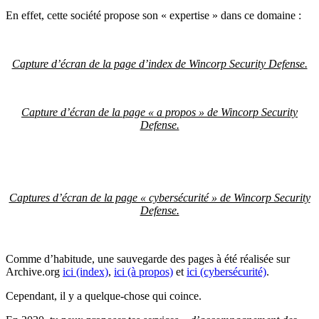
En effet, cette société propose son « expertise » dans ce domaine :
Capture d’écran de la page d’index de Wincorp Security Defense.
Capture d’écran de la page « a propos » de Wincorp Security
Defense.
Captures d’écran de la page « cybersécurité » de Wincorp Security
Defense.
Comme d’habitude, une sauvegarde des pages à été réalisée sur
Archive.org
ici (index)
,
ici (à propos)
et
ici (cybersécurité)
.
Cependant, il y a quelque-chose qui coince.