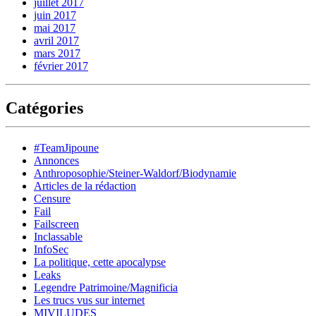
juillet 2017
juin 2017
mai 2017
avril 2017
mars 2017
février 2017
Catégories
#TeamJipoune
Annonces
Anthroposophie/Steiner-Waldorf/Biodynamie
Articles de la rédaction
Censure
Fail
Failscreen
Inclassable
InfoSec
La politique, cette apocalypse
Leaks
Legendre Patrimoine/Magnificia
Les trucs vus sur internet
MIVILUDES