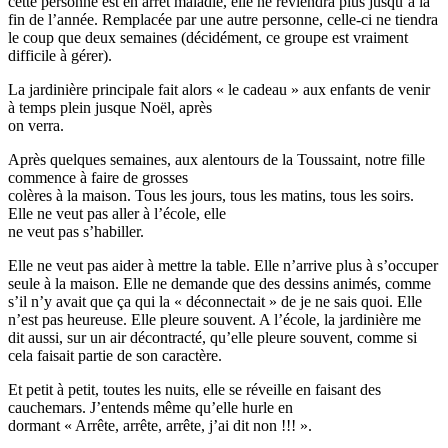
cette personne est en arrêt maladie, elle ne reviendra plus jusqu’à la
fin de l’année. Remplacée par une autre personne, celle-ci ne tiendra
le coup que deux semaines (décidément, ce groupe est vraiment
difficile à gérer).
La jardinière principale fait alors « le cadeau » aux enfants de venir
à temps plein jusque Noël, après
on verra.
Après quelques semaines, aux alentours de la Toussaint, notre fille
commence à faire de grosses
colères à la maison. Tous les jours, tous les matins, tous les soirs.
Elle ne veut pas aller à l’école, elle
ne veut pas s’habiller.
Elle ne veut pas aider à mettre la table. Elle n’arrive plus à s’occuper
seule à la maison. Elle ne demande que des dessins animés, comme
s’il n’y avait que ça qui la « déconnectait » de je ne sais quoi. Elle
n’est pas heureuse. Elle pleure souvent. A l’école, la jardinière me
dit aussi, sur un air décontracté, qu’elle pleure souvent, comme si
cela faisait partie de son caractère.
Et petit à petit, toutes les nuits, elle se réveille en faisant des
cauchemars. J’entends même qu’elle hurle en
dormant « Arrête, arrête, arrête, j’ai dit non !!! ».