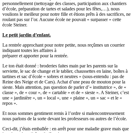
personnellement (nettoyage des classes, participation aux chantiers
d’école, préparation de tartes et salades pour les fêtes,…), nous
voulions le meilleur pour notre fille et étions prêts à des sacrifices, ne
roulant pas sur l’or. Aucune école ne pouvait « surpasser » cette
école Steiner.
Le petit jardin d’enfant.
La rentrée approchant pour notre petite, nous reçûmes un courrier
indiquant toutes les affaires à
préparer et apporter pour la rentrée.
Le ton était donné : broderies faites main par les parents sur la
serviette, le sac de change et le tablier, chaussettes en laine, boîtes à
tartines et sac d’école « sobres et neutres » (sous-entendu : pas de
Reine des Neige et de Cars). Achat d’une peau de mouton pour la
sieste. Mais attention, pas question de parler d’« institutrice », de «
classe », de « cour », de « cartable » et de « sieste ». A Steiner, c’est
une « jardinière », un « local », une « plaine », un « sac » et le «
repos ».
Et nous sommes gentiment remis à l’ordre si malencontreusement
nous parlons de la sorte devant les professeurs ou autres de l’école.
Ceci-dit, j’étais emballée : en arrêt pour une maladie grave mais que