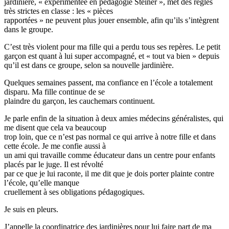
jardinière, « expérimentée en pédagogie Steiner », met des règles
très strictes en classe : les « pièces
rapportées » ne peuvent plus jouer ensemble, afin qu’ils s’intègrent
dans le groupe.
C’est très violent pour ma fille qui a perdu tous ses repères. Le petit
garçon est quant à lui super accompagné, et « tout va bien » depuis
qu’il est dans ce groupe, selon sa nouvelle jardinière.
Quelques semaines passent, ma confiance en l’école a totalement
disparu. Ma fille continue de se
plaindre du garçon, les cauchemars continuent.
Je parle enfin de la situation à deux amies médecins généralistes, qui
me disent que cela va beaucoup
trop loin, que ce n’est pas normal ce qui arrive à notre fille et dans
cette école. Je me confie aussi à
un ami qui travaille comme éducateur dans un centre pour enfants
placés par le juge. Il est révolté
par ce que je lui raconte, il me dit que je dois porter plainte contre
l’école, qu’elle manque
cruellement à ses obligations pédagogiques.
Je suis en pleurs.
J’appelle la coordinatrice des jardinières pour lui faire part de ma