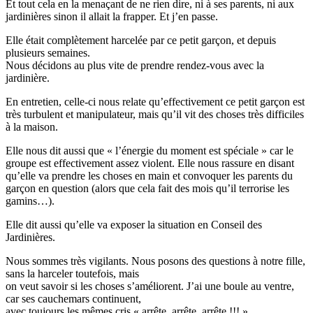
Et tout cela en la menaçant de ne rien dire, ni à ses parents, ni aux
jardinières sinon il allait la frapper. Et j’en passe.
Elle était complètement harcelée par ce petit garçon, et depuis
plusieurs semaines.
Nous décidons au plus vite de prendre rendez-vous avec la
jardinière.
En entretien, celle-ci nous relate qu’effectivement ce petit garçon est
très turbulent et manipulateur, mais qu’il vit des choses très difficiles
à la maison.
Elle nous dit aussi que « l’énergie du moment est spéciale » car le
groupe est effectivement assez violent. Elle nous rassure en disant
qu’elle va prendre les choses en main et convoquer les parents du
garçon en question (alors que cela fait des mois qu’il terrorise les
gamins…).
Elle dit aussi qu’elle va exposer la situation en Conseil des
Jardinières.
Nous sommes très vigilants. Nous posons des questions à notre fille,
sans la harceler toutefois, mais
on veut savoir si les choses s’améliorent. J’ai une boule au ventre,
car ses cauchemars continuent,
avec toujours les mêmes cris « arrête, arrête, arrête !!! ».