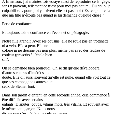
A la maison, j’ai maintes fois essayé aussi de reproduire ce langage,
sans y parvenir, tellement ce n’est pour moi pas naturel. Du coup, je
culpabilise… pourquoi y arrivent-elles et pas moi ? Est-ce pour cela
que ma fille n’écoute pas quand je lui demande quelque chose ?
Perte de confiance.
Et toujours totale confiance en l’école et sa pédagogie.
Notre fille grandit. Avec ses cousins, elle ne roule pas en trottinette,
ni a vélo. Elle a peur. Elle ne
colorie ni ne dessine pas non plus, même pas avec des feutres de
couleur (proscrits à l’école bien
sûr).
On se demande bien pourquoi. On se dit qu’elle développera
d’autres centres d’intérêt sans
doute. Elle dit aussi souvent qu’elle est nulle, quand elle voit tout ce
que ses compagnons autres que
ceux de Steiner font.
Dans son jardin d’enfant, en cette seconde année, cela commence à
être difficile avec certains
enfants. Disputes, coups, vilains mots, très vilains. Et souvent avec
le même petit garçon. Nous nous
disons que c’est l’âge, que cela va passer.