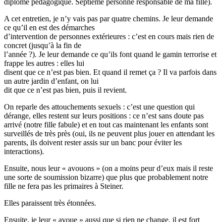
diplôme pédagogique. Septième personne responsable de ma fille).
A cet entretien, je n’y vais pas par quatre chemins. Je leur demande
ce qu’il en est des démarches
d’intervention de personnes extérieures : c’est en cours mais rien de
concret (jusqu’à la fin de
l’année ?). Je leur demande ce qu’ils font quand le gamin terrorise et
frappe les autres : elles lui
disent que ce n’est pas bien. Et quand il remet ça ? Il va parfois dans
un autre jardin d’enfant, on lui
dit que ce n’est pas bien, puis il revient.
On reparle des attouchements sexuels : c’est une question qui
dérange, elles restent sur leurs positions : ce n’est sans doute pas
arrivé (notre fille fabule) et en tout cas maintenant les enfants sont
surveillés de très près (oui, ils ne peuvent plus jouer en attendant les
parents, ils doivent rester assis sur un banc pour éviter les
interactions).
Ensuite, nous leur « avouons » (on a moins peur d’eux mais il reste
une sorte de soumission bizarre) que plus que probablement notre
fille ne fera pas les primaires à Steiner.
Elles paraissent très étonnées.
Ensuite, je leur « avoue » aussi que si rien ne change, il est fort