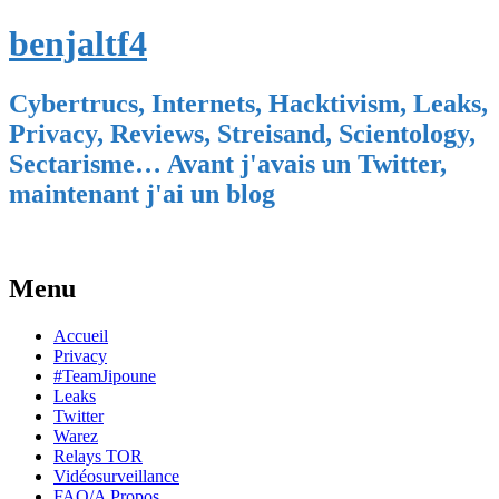
benjaltf4
Cybertrucs, Internets, Hacktivism, Leaks,
Privacy, Reviews, Streisand, Scientology,
Sectarisme… Avant j'avais un Twitter,
maintenant j'ai un blog
Menu
Skip
Accueil
to
Privacy
content
#TeamJipoune
Leaks
Twitter
Warez
Relays TOR
Vidéosurveillance
FAQ/A Propos