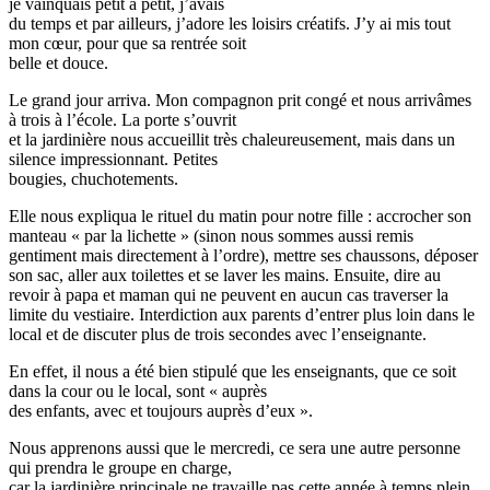
je vainquais petit à petit, j’avais
du temps et par ailleurs, j’adore les loisirs créatifs. J’y ai mis tout
mon cœur, pour que sa rentrée soit
belle et douce.
Le grand jour arriva. Mon compagnon prit congé et nous arrivâmes
à trois à l’école. La porte s’ouvrit
et la jardinière nous accueillit très chaleureusement, mais dans un
silence impressionnant. Petites
bougies, chuchotements.
Elle nous expliqua le rituel du matin pour notre fille : accrocher son
manteau « par la lichette » (sinon nous sommes aussi remis
gentiment mais directement à l’ordre), mettre ses chaussons, déposer
son sac, aller aux toilettes et se laver les mains. Ensuite, dire au
revoir à papa et maman qui ne peuvent en aucun cas traverser la
limite du vestiaire. Interdiction aux parents d’entrer plus loin dans le
local et de discuter plus de trois secondes avec l’enseignante.
En effet, il nous a été bien stipulé que les enseignants, que ce soit
dans la cour ou le local, sont « auprès
des enfants, avec et toujours auprès d’eux ».
Nous apprenons aussi que le mercredi, ce sera une autre personne
qui prendra le groupe en charge,
car la jardinière principale ne travaille pas cette année à temps plein.