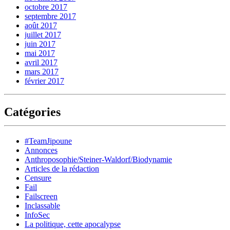
octobre 2017
septembre 2017
août 2017
juillet 2017
juin 2017
mai 2017
avril 2017
mars 2017
février 2017
Catégories
#TeamJipoune
Annonces
Anthroposophie/Steiner-Waldorf/Biodynamie
Articles de la rédaction
Censure
Fail
Failscreen
Inclassable
InfoSec
La politique, cette apocalypse