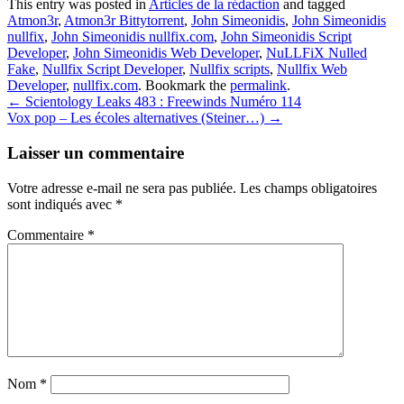
This entry was posted in
Articles de la rédaction
and tagged
Atmon3r
,
Atmon3r Bittytorrent
,
John Simeonidis
,
John Simeonidis
nullfix
,
John Simeonidis nullfix.com
,
John Simeonidis Script
Developer
,
John Simeonidis Web Developer
,
NuLLFiX Nulled
Fake
,
Nullfix Script Developer
,
Nullfix scripts
,
Nullfix Web
Developer
,
nullfix.com
. Bookmark the
permalink
.
Post
←
Scientology Leaks 483 : Freewinds Numéro 114
Vox pop – Les écoles alternatives (Steiner…)
→
navigation
Laisser un commentaire
Votre adresse e-mail ne sera pas publiée.
Les champs obligatoires
sont indiqués avec
*
Commentaire
*
Nom
*