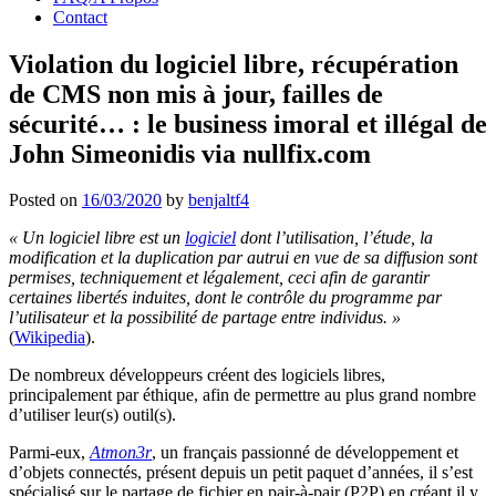
Contact
Violation du logiciel libre, récupération
de CMS non mis à jour, failles de
sécurité… : le business imoral et illégal de
John Simeonidis via nullfix.com
Posted on
16/03/2020
by
benjaltf4
« Un logiciel libre est un
logiciel
dont l’utilisation, l’étude, la
modification et la duplication par autrui en vue de sa diffusion sont
permises, techniquement et légalement, ceci afin de garantir
certaines libertés induites, dont le contrôle du programme par
l’utilisateur et la possibilité de partage entre individus. »
(
Wikipedia
).
De nombreux développeurs créent des logiciels libres,
principalement par éthique, afin de permettre au plus grand nombre
d’utiliser leur(s) outil(s).
Parmi-eux,
Atmon3r
, un français passionné de développement et
d’objets connectés, présent depuis un petit paquet d’années, il s’est
spécialisé sur le partage de fichier en pair-à-pair (P2P) en créant il y