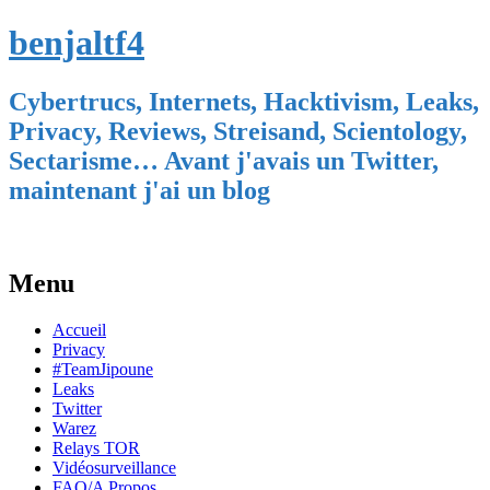
benjaltf4
Cybertrucs, Internets, Hacktivism, Leaks,
Privacy, Reviews, Streisand, Scientology,
Sectarisme… Avant j'avais un Twitter,
maintenant j'ai un blog
Menu
Skip
Accueil
to
Privacy
content
#TeamJipoune
Leaks
Twitter
Warez
Relays TOR
Vidéosurveillance
FAQ/A Propos