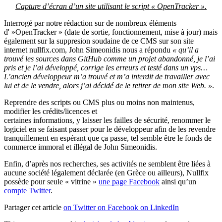
Capture d’écran d’un site utilisant le script « OpenTracker ».
Interrogé par notre rédaction sur de nombreux éléments
d' »OpenTracker » (date de sortie, fonctionnement, mise à jour) mais
également sur la suppresion soudaine de ce CMS sur son site
internet nullfix.com, John Simeonidis nous a répondu
« qu’il a
t
rouvé les sources dans GitHub comme un projet abandonné, je l’ai
pris et je l’ai développé, corrige les erreurs et testé dans un vps…
L’ancien développeur m’a trouvé et m’a interdit de travailler avec
lui et de le vendre, alors j’ai décidé de le retirer de mon site Web. »
.
Reprendre des scripts ou CMS plus ou moins non maintenus,
modifier les crédits/licences et
certaines informations, y laisser les failles de sécurité, renommer le
logiciel en se faisant passer pour le développeur afin de les revendre
tranquillement en espérant que ça passe, tel semble être le fonds de
commerce immoral et illégal de John Simeonidis.
Enfin, d’après nos recherches, ses activités ne semblent être liées à
aucune société légalement déclarée (en Grèce ou ailleurs), Nullfix
possède pour seule « vitrine »
une page Facebook
ainsi qu’un
compte Twitter
.
Partager cet article
on Twitter
on Facebook
on LinkedIn