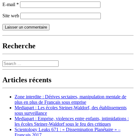
E-mail
*
Site web
Recherche
Search
Articles récents
Zone interdite : Dérives sectaires, manipulation mentale de
plus en plus de Français sous emprise
Mediapart : Les écoles Steiner-Waldorf, des établissements
sous surveillance
Mediapart : Emprise, violences entre enfants, intimidations :
les écoles Steiner-Waldorf sous le feu des critiques
Scientology Leaks 671 : « Dissemination Planétaire » –
Français 2017