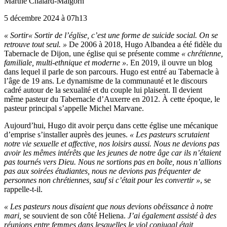
Marthe Chalard-Malgorn
5 décembre 2024 à 07h13
« S
ortir
« Sortir
de l’église, c’est une forme de suicide social. On se
retrouve tout seul. »
De 2006 à 2018, Hugo Albandea a été fidèle du
Tabernacle de Dijon, une église qui se présente comme
« chrétienne,
familiale, multi-ethnique et moderne »
. En 2019, il ouvre un blog
dans lequel il parle de son parcours. Hugo est entré au Tabernacle à
l’âge de 19 ans. Le dynamisme de la communauté et le discours
cadré autour de la sexualité et du couple lui plaisent. Il devient
même pasteur du Tabernacle d’Auxerre en 2012. À cette époque, le
pasteur principal s’appelle Michel Marvane.
Aujourd’hui, Hugo dit avoir perçu dans cette église une mécanique
d’emprise s’installer auprès des jeunes.
« Les pasteurs scrutaient
notre vie sexuelle et affective, nos loisirs aussi. Nous ne devions pas
avoir les mêmes intérêts que les jeunes de notre âge car ils n’étaient
pas tournés vers Dieu. Nous ne sortions pas en boîte, nous n’allions
pas aux soirées étudiantes, nous ne devions pas fréquenter de
personnes non chrétiennes, sauf si c’était pour les convertir »
, se
rappelle-t-il.
« Les pasteurs nous disaient que nous devions obéissance à notre
mari,
se souvient de son côté Heliena.
J’ai également assisté à des
réunions entre femmes dans lesquelles le viol conjugal était