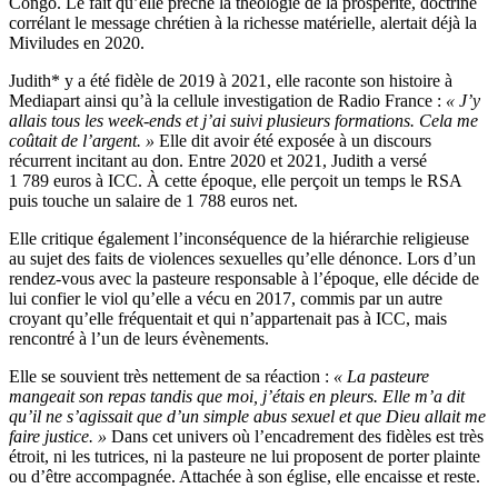
Congo. Le fait qu’elle prêche la théologie de la prospérité, doctrine
corrélant le message chrétien à la richesse matérielle, alertait déjà la
Miviludes en 2020.
Judith* y a été fidèle de 2019 à 2021, elle raconte son histoire à
Mediapart ainsi qu’à la cellule investigation de Radio France :
« J’y
allais tous les week-ends et j’ai suivi plusieurs formations. Cela me
coûtait de l’argent. »
Elle dit avoir été exposée à un discours
récurrent incitant au don. Entre 2020 et 2021, Judith a versé
1 789 euros à ICC. À cette époque, elle perçoit un temps le RSA
puis touche un salaire de 1 788 euros net.
Elle critique également l’inconséquence de la hiérarchie religieuse
au sujet des faits de violences sexuelles qu’elle dénonce. Lors d’un
rendez-vous avec la pasteure responsable à l’époque, elle décide de
lui confier le viol qu’elle a vécu en 2017, commis par un autre
croyant qu’elle fréquentait et qui n’appartenait pas à ICC, mais
rencontré à l’un de leurs évènements.
Elle se souvient très nettement de sa réaction :
« La pasteure
mangeait son repas tandis que moi, j’étais en pleurs. Elle m’a dit
qu’il ne s’agissait que d’un simple abus sexuel et que Dieu allait me
faire justice. »
Dans cet univers où l’encadrement des fidèles est très
étroit, ni les tutrices, ni la pasteure ne lui proposent de porter plainte
ou d’être accompagnée. Attachée à son église, elle encaisse et reste.