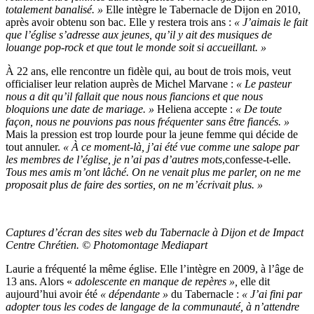
totalement banalisé. »
Elle intègre le Tabernacle de Dijon en 2010,
après avoir obtenu son bac. Elle y restera trois ans :
«
J’aimais le fait
que l’église s’adresse aux jeunes, qu’il y ait des musiques de
louange pop-rock et que tout le monde soit si accueillant. »
À 22 ans, elle rencontre un fidèle qui, au bout de trois mois, veut
officialiser leur relation auprès de Michel Marvane :
«
Le pasteur
nous a dit qu’il fallait que nous nous fiancions et que nous
bloquions une date de mariage.
»
Heliena accepte :
« De toute
façon, nous ne pouvions pas nous fréquenter sans être fiancés.
»
Mais la pression est trop lourde pour la jeune femme qui décide de
tout annuler.
« À ce moment-là, j’ai été vue comme une salope par
les membres de l’église, je n’ai pas d’autres mots
,confesse-t-elle.
Tous mes amis m’ont lâché. On ne venait plus me parler, on ne me
proposait plus de faire des sorties, on ne m’écrivait plus. »
Captures d’écran des sites web du Tabernacle à Dijon et de Impact
Centre Chrétien.
© Photomontage Mediapart
Laurie a fréquenté la même église. Elle l’intègre en 2009, à l’âge de
13 ans. Alors «
adolescente en manque de repères »,
elle dit
aujourd’hui avoir été
« dépendante »
du Tabernacle :
« J’ai fini par
adopter tous les codes de langage de la communauté, à n’attendre