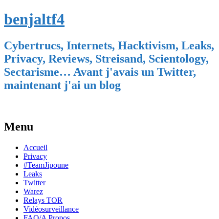
benjaltf4
Cybertrucs, Internets, Hacktivism, Leaks,
Privacy, Reviews, Streisand, Scientology,
Sectarisme… Avant j'avais un Twitter,
maintenant j'ai un blog
Menu
Skip
Accueil
to
Privacy
content
#TeamJipoune
Leaks
Twitter
Warez
Relays TOR
Vidéosurveillance
FAQ/A Propos