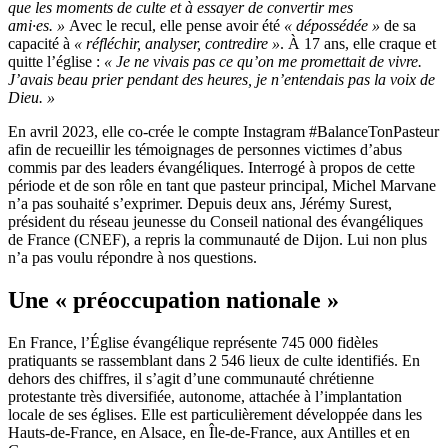
que les moments de culte et à essayer de convertir mes
ami·es. »
Avec le recul, elle pense avoir été
« dépossédée »
de sa
capacité à
« réfléchir, analyser, contredire »
.
À 17 ans, elle craque et
quitte l’église :
« Je ne vivais pas ce qu’on me promettait de vivre.
J’avais beau prier pendant des heures, je n’entendais pas la voix de
Dieu. »
En avril 2023, elle co-crée le compte Instagram #BalanceTonPasteur
afin de recueillir les témoignages de personnes victimes d’abus
commis par des leaders évangéliques. Interrogé à propos de cette
période et de son rôle en tant que pasteur principal, Michel Marvane
n’a pas souhaité s’exprimer. Depuis deux ans, Jérémy Surest,
président du réseau jeunesse du Conseil national des évangéliques
de France (CNEF), a repris la communauté de Dijon. Lui non plus
n’a pas voulu répondre à nos questions.
Une « préoccupation nationale »
En France, l’Église évangélique représente 745 000 fidèles
pratiquants se rassemblant dans 2 546 lieux de culte identifiés. En
dehors des chiffres, il s’agit d’une communauté chrétienne
protestante très diversifiée, autonome, attachée à l’implantation
locale de ses églises. Elle est particulièrement développée dans les
Hauts-de-France, en Alsace, en Île-de-France, aux Antilles et en