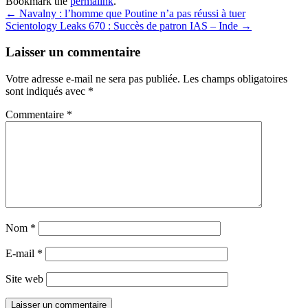
Bookmark the
permalink
.
Post
←
Navalny : l’homme que Poutine n’a pas réussi à tuer
Scientology Leaks 670 : Succès de patron IAS – Inde
→
navigation
Laisser un commentaire
Votre adresse e-mail ne sera pas publiée.
Les champs obligatoires
sont indiqués avec
*
Commentaire
*
Nom
*
E-mail
*
Site web