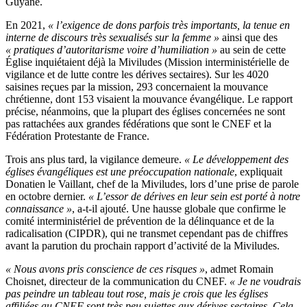
Guyane.
En 2021,
« l’exigence de dons parfois très importants, la tenue en
interne de discours très sexualisés sur la femme »
ainsi que des
« pratiques d’autoritarisme voire d’humiliation »
au sein de cette
Église inquiétaient déjà la Miviludes (Mission interministérielle de
vigilance et de lutte contre les dérives sectaires). Sur les 4020
saisines reçues par la mission, 293 concernaient la mouvance
chrétienne, dont 153 visaient la mouvance évangélique. Le rapport
précise, néanmoins, que la plupart des églises concernées ne sont
pas rattachées aux grandes fédérations que sont le CNEF et la
Fédération Protestante de France.
Trois ans plus tard, la vigilance demeure.
« Le développement des
églises évangéliques est une préoccupation nationale
,
expliquait
Donatien le Vaillant, chef de la Miviludes, lors d’une prise de parole
en octobre dernier.
« L’essor de dérives en leur sein est porté à notre
connaissance »
,
a-t-il ajouté.
Une hausse globale que confirme le
comité interministériel de prévention de la délinquance et de la
radicalisation (CIPDR), qui ne transmet cependant pas de chiffres
avant la parution du prochain rapport d’activité de la Miviludes.
« Nous avons pris conscience de ces risques »
, admet Romain
Choisnet, directeur de la communication du CNEF.
« Je ne voudrais
pas peindre un tableau tout rose, mais je crois que les églises
affiliées au CNEF sont très peu sujettes aux dérives sectaires. Cela