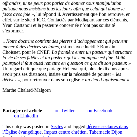
offrandes, tu ne peux pas parler de donner sous manipulation
puisque nous insistons tous les jours afin que celui qui donne le
fasse avec joie »
, lui répond-il. Avertissement que l’on retrouve, en
effet, sur le site d’ICC. Contactés par Mediapart sur ces éléments,
Yvan Castanou et la pasteure concernée n’ont pas souhaité
s’exprimer.
« Notre doctrine contient des pierres d’achoppement qui peuvent
mener à des dérives sectaires
, estime avec lucidité Romain
Choisnet, pour le CNEF.
La frontière entre un pasteur qui structure
la vie de ses fidèles et un pasteur qui les manipule est fine. Voilà
pourquoi il faut aussi remettre en question ce que dit son pasteur. »
Un regard critique que partage Heliena, qui, plus de dix ans après
avoir pris ses distances, insiste sur la nécessité de pointer
« les
dérives »
, pour retrouver dans son église
« un lieu d’apaisement »
.
Marthe Chalard-Malgorn
Partager cet article
on Twitter
on Facebook
on LinkedIn
This entry was posted in
Sectes
and tagged
dérives sectaires dans
l’Église évangélique
,
Impact centre chrétien
,
Tabernacle Dijon
.