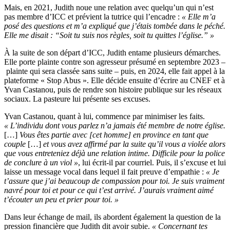
Mais, en 2021, Judith noue une relation avec quelqu’un qui n’est
pas membre d’ICC et prévient la tutrice qui l’encadre :
« Elle m’a
posé des questions et m’a expliqué que j’étais tombée dans le péché.
Elle me disait : “Soit tu suis nos règles, soit tu quittes l’église.” »
À la suite de son départ d’ICC, Judith entame plusieurs démarches.
Elle porte plainte contre son agresseur présumé en septembre 2023 –
plainte qui sera classée sans suite – puis, en 2024, elle fait appel à la
plateforme « Stop Abus ». Elle décide ensuite d’écrire au CNEF et à
Yvan Castanou, puis de rendre son histoire publique sur les réseaux
sociaux. La pasteure lui présente ses excuses.
Yvan Castanou, quant à lui, commence par minimiser les faits.
« L’individu dont vous parlez n’a jamais été membre de notre église.
[…]
Vous êtes partie avec [cet homme] en province en tant que
couple
[…]
et vous avez affirmé par la suite qu’il vous a violée alors
que vous entreteniez déjà une relation intime. Difficile pour la police
de conclure à un viol »
, lui écrit-il par courriel. Puis, il s’excuse et lui
laisse un message vocal dans lequel il fait preuve d’empathie :
« Je
t’assure que j’ai beaucoup de compassion pour toi. Je suis vraiment
navré pour toi et pour ce qui t’est arrivé. J’aurais vraiment aimé
t’écouter un peu et prier pour toi. »
Dans leur échange de mail, ils abordent également la question de la
pression financière que Judith dit avoir subie.
« Concernant tes