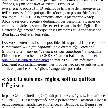
étant dit, il faut continuer la sensibilisation et la
prévention »
, poursuit-il. D’autant que la marge de manœuvre des
fédérations est faible puisqu’elles n’occupent pas un rôle formel
d’autorité. Le CNEF a néanmoins lancé la plateforme « Stop
Abus », service d’écoute à destination des personnes victimes ou
témoins de violences sexuelles et sexistes au sein de l’Église. Il
s’autorise également à interpeller ses membres s’il a connaissance
d’un fait de dérive en leur sein.
Des voix alertent aussi sur de possibles biais quant à la perception de
la mouvance.
« En francophonie, on a encore régulièrement
tendance à se méfier de “ce qui n’est pas catholique” »
, souligne
l’historien et chercheur au CNRS Sébastien Fath dans
un billet
publié sur le club de Mediapart
en mai 2023. Cette méfiance
toucherait plus particulièrement les groupes néo-protestants les plus
actifs et, parmi eux, les églises évangélistes postcoloniales.
« Soit tu suis nos règles, soit tu quittes
l’Église »
Impact Centre Chrétien (ICC) fait partie de ces églises. Non affiliée
au CNEF, ICC est chapeautée par le pasteur Yvan Castanou. Elle est
particulièrement implantée en France, en Belgique, au Bénin et au