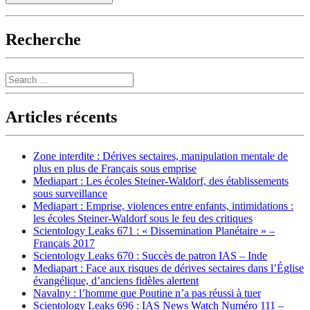
Recherche
Search
Articles récents
Zone interdite : Dérives sectaires, manipulation mentale de
plus en plus de Français sous emprise
Mediapart : Les écoles Steiner-Waldorf, des établissements
sous surveillance
Mediapart : Emprise, violences entre enfants, intimidations :
les écoles Steiner-Waldorf sous le feu des critiques
Scientology Leaks 671 : « Dissemination Planétaire » –
Français 2017
Scientology Leaks 670 : Succès de patron IAS – Inde
Mediapart : Face aux risques de dérives sectaires dans l’Église
évangélique, d’anciens fidèles alertent
Navalny : l’homme que Poutine n’a pas réussi à tuer
Scientology Leaks 696 : IAS News Watch Numéro 111 –