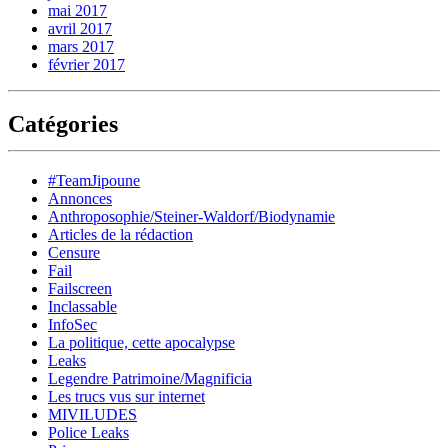
mai 2017
avril 2017
mars 2017
février 2017
Catégories
#TeamJipoune
Annonces
Anthroposophie/Steiner-Waldorf/Biodynamie
Articles de la rédaction
Censure
Fail
Failscreen
Inclassable
InfoSec
La politique, cette apocalypse
Leaks
Legendre Patrimoine/Magnificia
Les trucs vus sur internet
MIVILUDES
Police Leaks