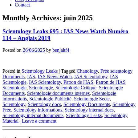
Contact
Monthly Archives:
juin 2025
Scientology Leaks 695 : IAS News Watch Numéro
134 – Anglais 2019
Posted on
26/06/2025
by
benjaltf4
Posted in
Scientology Leaks
|
Tagged
Chanology
,
Free scientology
Documents
,
IAS
,
IAS News Watch
,
IAS Scientiology
,
IAS
Scientologie
,
IAS Scientology
,
Patron de l'IAS
,
Patron de l'IAS
Scientologie
,
Scientologie
,
Scientologie Critique
,
Scientologie
Documents
,
Scientologie documents internes
,
Scientologie
informations
,
Scientologie Publicité
,
Scientologie Secte
,
Scientology
,
Scientology docs
,
Scientology Documents
,
Scientology
Free
,
Scientology informations
,
Scientology internal docs
,
Scientology internal documents
,
Scientology Leaks
,
Scientology
Material
|
Leave a comment