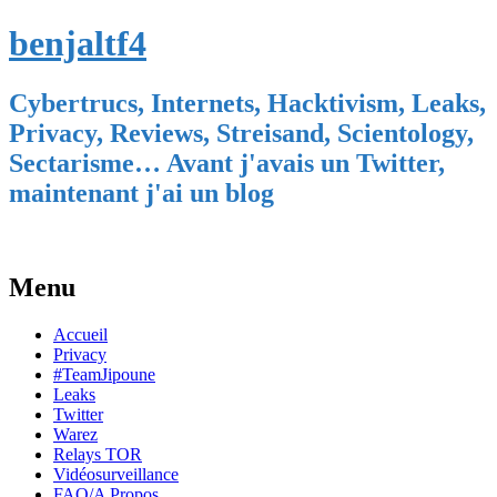
benjaltf4
Cybertrucs, Internets, Hacktivism, Leaks,
Privacy, Reviews, Streisand, Scientology,
Sectarisme… Avant j'avais un Twitter,
maintenant j'ai un blog
Menu
Skip
Accueil
to
Privacy
content
#TeamJipoune
Leaks
Twitter
Warez
Relays TOR
Vidéosurveillance
FAQ/A Propos