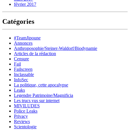
février 2017
Catégories
#TeamJipoune
Annonces
Anthroposophie/Steiner-Waldorf/Biodynamie
Articles de la rédaction
Censure
Fail
Failscreen
Inclassable
InfoSec
La politique, cette apocalypse
Leaks
Legendre Patrimoine/Magnificia
Les trucs vus sur internet
MIVILUDES
Police Leaks
Privacy
Reviews
Scientologie