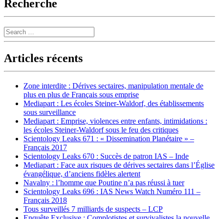
Recherche
Search
Articles récents
Zone interdite : Dérives sectaires, manipulation mentale de
plus en plus de Français sous emprise
Mediapart : Les écoles Steiner-Waldorf, des établissements
sous surveillance
Mediapart : Emprise, violences entre enfants, intimidations :
les écoles Steiner-Waldorf sous le feu des critiques
Scientology Leaks 671 : « Dissemination Planétaire » –
Français 2017
Scientology Leaks 670 : Succès de patron IAS – Inde
Mediapart : Face aux risques de dérives sectaires dans l’Église
évangélique, d’anciens fidèles alertent
Navalny : l’homme que Poutine n’a pas réussi à tuer
Scientology Leaks 696 : IAS News Watch Numéro 111 –
Français 2018
Tous surveillés 7 milliards de suspects – LCP
Enquête Exclusive : Complotistes et survivalistes la nouvelle