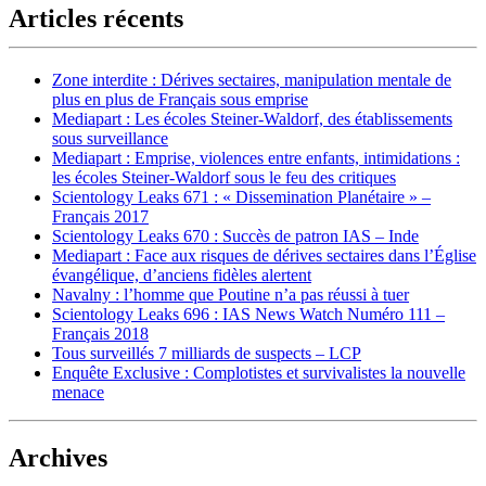
Articles récents
Zone interdite : Dérives sectaires, manipulation mentale de
plus en plus de Français sous emprise
Mediapart : Les écoles Steiner-Waldorf, des établissements
sous surveillance
Mediapart : Emprise, violences entre enfants, intimidations :
les écoles Steiner-Waldorf sous le feu des critiques
Scientology Leaks 671 : « Dissemination Planétaire » –
Français 2017
Scientology Leaks 670 : Succès de patron IAS – Inde
Mediapart : Face aux risques de dérives sectaires dans l’Église
évangélique, d’anciens fidèles alertent
Navalny : l’homme que Poutine n’a pas réussi à tuer
Scientology Leaks 696 : IAS News Watch Numéro 111 –
Français 2018
Tous surveillés 7 milliards de suspects – LCP
Enquête Exclusive : Complotistes et survivalistes la nouvelle
menace
Archives