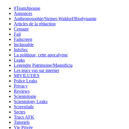
#TeamJipoune
Annonces
Anthroposophie/Steiner-Waldorf/Biodynamie
Articles de la rédaction
Censure
Fail
Failscreen
Inclassable
InfoSec
La politique, cette apocalypse
Leaks
Legendre Patrimoine/Magnificia
Les trucs vus sur internet
MIVILUDES
Police Leaks
Privacy
Reviews
Scientologie
Scientology Leaks
Screenfails
Sectes
Trucs AFK
Tutoriels
Vie Privée