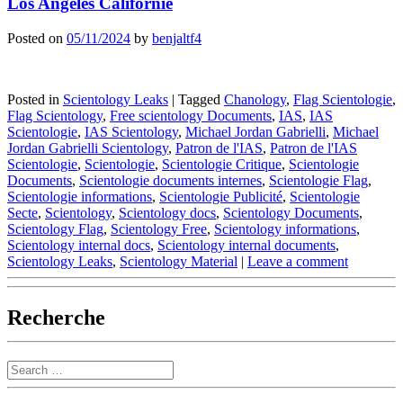
Los Angeles Californie
Posted on
05/11/2024
by
benjaltf4
Posted in
Scientology Leaks
|
Tagged
Chanology
,
Flag Scientologie
,
Flag Scientology
,
Free scientology Documents
,
IAS
,
IAS
Scientologie
,
IAS Scientology
,
Michael Jordan Gabrielli
,
Michael
Jordan Gabrielli Scientology
,
Patron de l'IAS
,
Patron de l'IAS
Scientologie
,
Scientologie
,
Scientologie Critique
,
Scientologie
Documents
,
Scientologie documents internes
,
Scientologie Flag
,
Scientologie informations
,
Scientologie Publicité
,
Scientologie
Secte
,
Scientology
,
Scientology docs
,
Scientology Documents
,
Scientology Flag
,
Scientology Free
,
Scientology informations
,
Scientology internal docs
,
Scientology internal documents
,
Scientology Leaks
,
Scientology Material
|
Leave a comment
Recherche
Search