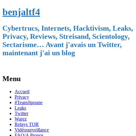
benjaltf4
Cybertrucs, Internets, Hacktivism, Leaks,
Privacy, Reviews, Streisand, Scientology,
Sectarisme… Avant j'avais un Twitter,
maintenant j'ai un blog
Menu
Skip
Accueil
to
Privacy
content
#TeamJipoune
Leaks
Twitter
Warez
Relays TOR
Vidéosurveillance
FAQ/A Propos