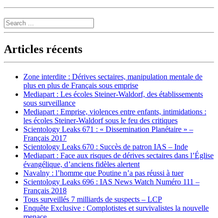
Search
Articles récents
Zone interdite : Dérives sectaires, manipulation mentale de
plus en plus de Français sous emprise
Mediapart : Les écoles Steiner-Waldorf, des établissements
sous surveillance
Mediapart : Emprise, violences entre enfants, intimidations :
les écoles Steiner-Waldorf sous le feu des critiques
Scientology Leaks 671 : « Dissemination Planétaire » –
Français 2017
Scientology Leaks 670 : Succès de patron IAS – Inde
Mediapart : Face aux risques de dérives sectaires dans l’Église
évangélique, d’anciens fidèles alertent
Navalny : l’homme que Poutine n’a pas réussi à tuer
Scientology Leaks 696 : IAS News Watch Numéro 111 –
Français 2018
Tous surveillés 7 milliards de suspects – LCP
Enquête Exclusive : Complotistes et survivalistes la nouvelle
menace