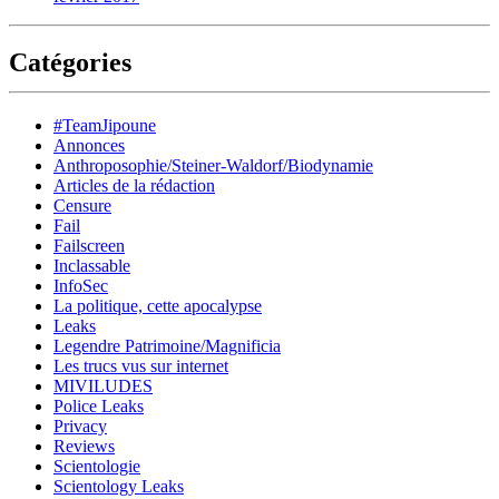
Catégories
#TeamJipoune
Annonces
Anthroposophie/Steiner-Waldorf/Biodynamie
Articles de la rédaction
Censure
Fail
Failscreen
Inclassable
InfoSec
La politique, cette apocalypse
Leaks
Legendre Patrimoine/Magnificia
Les trucs vus sur internet
MIVILUDES
Police Leaks
Privacy
Reviews
Scientologie
Scientology Leaks