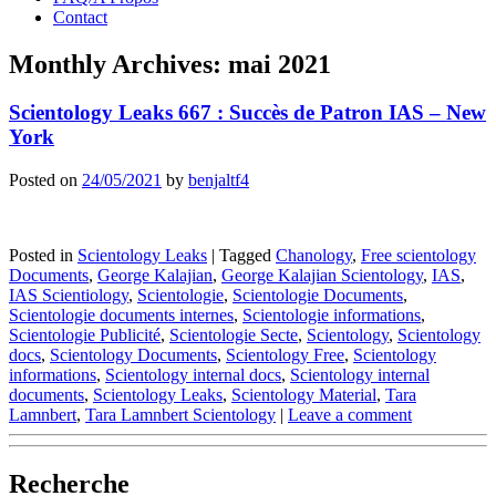
Contact
Monthly Archives:
mai 2021
Scientology Leaks 667 : Succès de Patron IAS – New
York
Posted on
24/05/2021
by
benjaltf4
Posted in
Scientology Leaks
|
Tagged
Chanology
,
Free scientology
Documents
,
George Kalajian
,
George Kalajian Scientology
,
IAS
,
IAS Scientiology
,
Scientologie
,
Scientologie Documents
,
Scientologie documents internes
,
Scientologie informations
,
Scientologie Publicité
,
Scientologie Secte
,
Scientology
,
Scientology
docs
,
Scientology Documents
,
Scientology Free
,
Scientology
informations
,
Scientology internal docs
,
Scientology internal
documents
,
Scientology Leaks
,
Scientology Material
,
Tara
Lamnbert
,
Tara Lamnbert Scientology
|
Leave a comment
Recherche