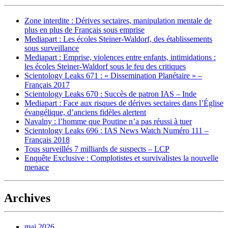
Zone interdite : Dérives sectaires, manipulation mentale de
plus en plus de Français sous emprise
Mediapart : Les écoles Steiner-Waldorf, des établissements
sous surveillance
Mediapart : Emprise, violences entre enfants, intimidations :
les écoles Steiner-Waldorf sous le feu des critiques
Scientology Leaks 671 : « Dissemination Planétaire » –
Français 2017
Scientology Leaks 670 : Succès de patron IAS – Inde
Mediapart : Face aux risques de dérives sectaires dans l’Église
évangélique, d’anciens fidèles alertent
Navalny : l’homme que Poutine n’a pas réussi à tuer
Scientology Leaks 696 : IAS News Watch Numéro 111 –
Français 2018
Tous surveillés 7 milliards de suspects – LCP
Enquête Exclusive : Complotistes et survivalistes la nouvelle
menace
Archives
mai 2026