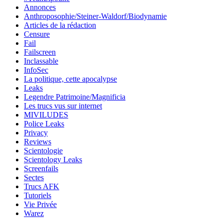
Annonces
Anthroposophie/Steiner-Waldorf/Biodynamie
Articles de la rédaction
Censure
Fail
Failscreen
Inclassable
InfoSec
La politique, cette apocalypse
Leaks
Legendre Patrimoine/Magnificia
Les trucs vus sur internet
MIVILUDES
Police Leaks
Privacy
Reviews
Scientologie
Scientology Leaks
Screenfails
Sectes
Trucs AFK
Tutoriels
Vie Privée
Warez