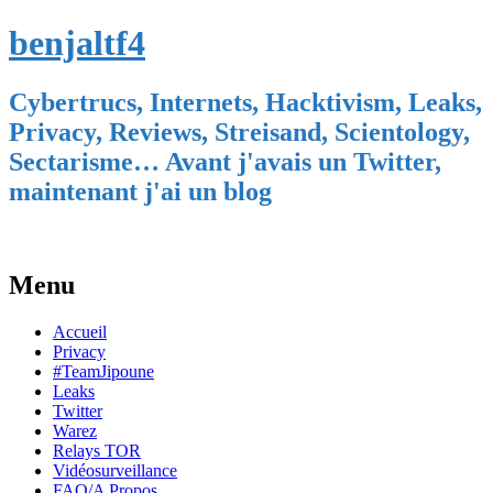
benjaltf4
Cybertrucs, Internets, Hacktivism, Leaks,
Privacy, Reviews, Streisand, Scientology,
Sectarisme… Avant j'avais un Twitter,
maintenant j'ai un blog
Menu
Skip
Accueil
to
Privacy
content
#TeamJipoune
Leaks
Twitter
Warez
Relays TOR
Vidéosurveillance
FAQ/A Propos