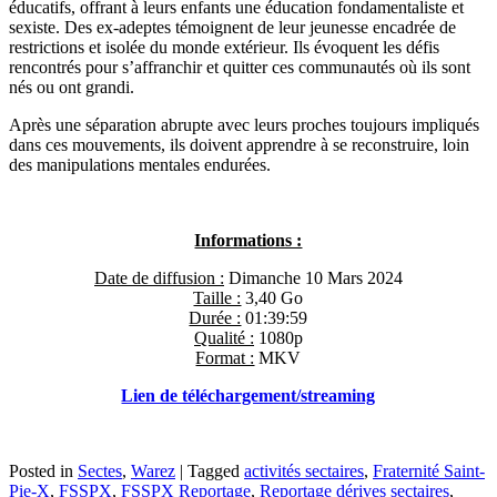
éducatifs, offrant à leurs enfants une éducation fondamentaliste et
sexiste. Des ex-adeptes témoignent de leur jeunesse encadrée de
restrictions et isolée du monde extérieur. Ils évoquent les défis
rencontrés pour s’affranchir et quitter ces communautés où ils sont
nés ou ont grandi.
Après une séparation abrupte avec leurs proches toujours impliqués
dans ces mouvements, ils doivent apprendre à se reconstruire, loin
des manipulations mentales endurées.
Informations :
Date de diffusion :
Dimanche 10 Mars 2024
Taille :
3,40 Go
Durée :
01:39:59
Qualité :
1080p
Format :
MKV
Lien de téléchargement/streaming
Posted in
Sectes
,
Warez
|
Tagged
activités sectaires
,
Fraternité Saint-
Pie-X
,
FSSPX
,
FSSPX Reportage
,
Reportage dérives sectaires
,