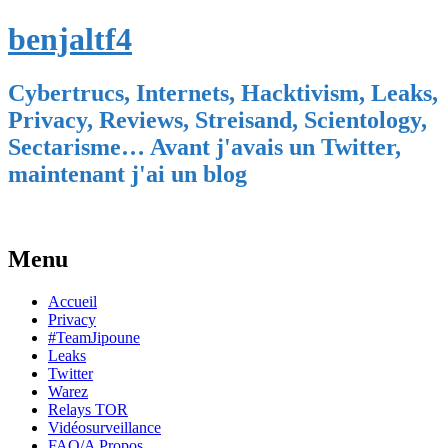
benjaltf4
Cybertrucs, Internets, Hacktivism, Leaks,
Privacy, Reviews, Streisand, Scientology,
Sectarisme… Avant j'avais un Twitter,
maintenant j'ai un blog
Menu
Skip
Accueil
to
Privacy
content
#TeamJipoune
Leaks
Twitter
Warez
Relays TOR
Vidéosurveillance
FAQ/A Propos