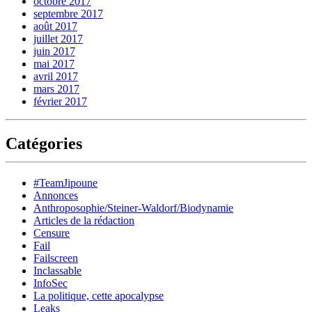
octobre 2017
septembre 2017
août 2017
juillet 2017
juin 2017
mai 2017
avril 2017
mars 2017
février 2017
Catégories
#TeamJipoune
Annonces
Anthroposophie/Steiner-Waldorf/Biodynamie
Articles de la rédaction
Censure
Fail
Failscreen
Inclassable
InfoSec
La politique, cette apocalypse
Leaks