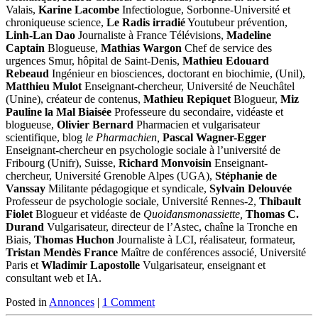
Valais,
Karine Lacombe
Infectiologue, Sorbonne-Université et
chroniqueuse science,
Le Radis irradié
Youtubeur prévention,
Linh-Lan Dao
Journaliste à France Télévisions,
Madeline
Captain
Blogueuse,
Mathias Wargon
Chef de service des
urgences Smur, hôpital de Saint-Denis,
Mathieu Edouard
Rebeaud
Ingénieur en biosciences, doctorant en biochimie, (Unil),
Matthieu Mulot
Enseignant-chercheur, Université de Neuchâtel
(Unine), créateur de contenus,
Mathieu Repiquet
Blogueur,
Miz
Pauline la Mal Biaisée
Professeure du secondaire, vidéaste et
blogueuse,
Olivier Bernard
Pharmacien et vulgarisateur
scientifique, blog
le Pharmachien,
Pascal Wagner-Egger
Enseignant-chercheur en psychologie sociale à l’université de
Fribourg (Unifr), Suisse,
Richard Monvoisin
Enseignant-
chercheur, Université Grenoble Alpes (UGA),
Stéphanie de
Vanssay
Militante pédagogique et syndicale,
Sylvain Delouvée
Professeur de psychologie sociale, Université Rennes-2,
Thibault
Fiolet
Blogueur et vidéaste de
Quoidansmonassiette,
Thomas C.
Durand
Vulgarisateur, directeur de l’Astec, chaîne la Tronche en
Biais,
Thomas Huchon
Journaliste à LCI, réalisateur, formateur,
Tristan Mendès France
Maître de conférences associé, Université
Paris et
Wladimir Lapostolle
Vulgarisateur, enseignant et
consultant web et IA.
Posted in
Annonces
|
1 Comment