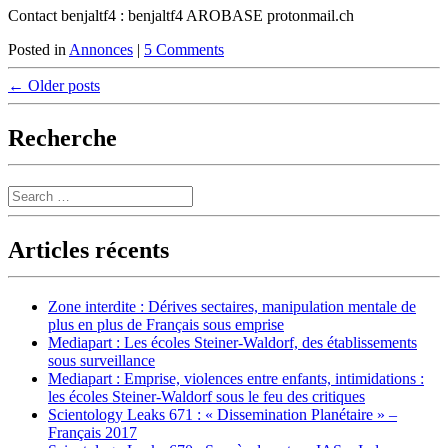
Contact benjaltf4 : benjaltf4 AROBASE protonmail.ch
Posted in
Annonces
|
5 Comments
Post
←
Older posts
navigation
Recherche
Search
Articles récents
Zone interdite : Dérives sectaires, manipulation mentale de
plus en plus de Français sous emprise
Mediapart : Les écoles Steiner-Waldorf, des établissements
sous surveillance
Mediapart : Emprise, violences entre enfants, intimidations :
les écoles Steiner-Waldorf sous le feu des critiques
Scientology Leaks 671 : « Dissemination Planétaire » –
Français 2017