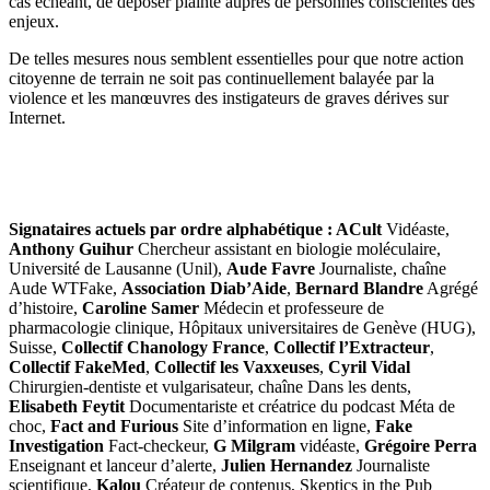
cas échéant, de déposer plainte auprès de personnes conscientes des
enjeux.
De telles mesures nous semblent essentielles pour que notre action
citoyenne de terrain ne soit pas continuellement balayée par la
violence et les manœuvres des instigateurs de graves dérives sur
Internet.
Signataires actuels par ordre alphabétique : ACult
Vidéaste,
Anthony Guihur
Chercheur assistant en biologie moléculaire,
Université de Lausanne (Unil),
Aude Favre
Journaliste, chaîne
Aude WTFake,
Association Diab’Aide
,
Bernard Blandre
Agrégé
d’histoire,
Caroline Samer
Médecin et professeure de
pharmacologie clinique, Hôpitaux universitaires de Genève (HUG),
Suisse,
Collectif Chanology France
,
Collectif l’Extracteur
,
Collectif FakeMed
,
Collectif les Vaxxeuses
,
Cyril Vidal
Chirurgien-dentiste et vulgarisateur, chaîne Dans les dents,
Elisabeth Feytit
Documentariste et créatrice du podcast Méta de
choc,
Fact and Furious
Site d’information en ligne,
Fake
Investigation
Fact-checkeur,
G Milgram
vidéaste,
Grégoire Perra
Enseignant et lanceur d’alerte,
Julien Hernandez
Journaliste
scientifique,
Kalou
Créateur de contenus, Skeptics in the Pub