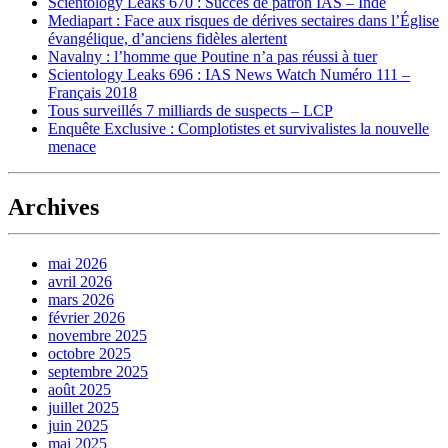
Scientology Leaks 670 : Succès de patron IAS – Inde
Mediapart : Face aux risques de dérives sectaires dans l’Église
évangélique, d’anciens fidèles alertent
Navalny : l’homme que Poutine n’a pas réussi à tuer
Scientology Leaks 696 : IAS News Watch Numéro 111 –
Français 2018
Tous surveillés 7 milliards de suspects – LCP
Enquête Exclusive : Complotistes et survivalistes la nouvelle
menace
Archives
mai 2026
avril 2026
mars 2026
février 2026
novembre 2025
octobre 2025
septembre 2025
août 2025
juillet 2025
juin 2025
mai 2025