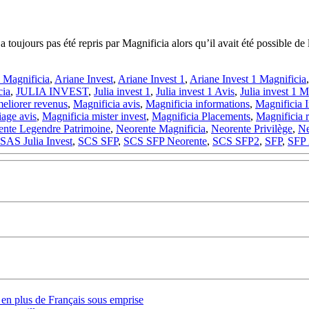
ujours pas été repris par Magnificia alors qu’il avait été possible de le
 Magnificia
,
Ariane Invest
,
Ariane Invest 1
,
Ariane Invest 1 Magnificia
cia
,
JULIA INVEST
,
Julia invest 1
,
Julia invest 1 Avis
,
Julia invest 1 M
eliorer revenus
,
Magnificia avis
,
Magnificia informations
,
Magnificia 
iage avis
,
Magnificia mister invest
,
Magnificia Placements
,
Magnificia 
ente Legendre Patrimoine
,
Neorente Magnificia
,
Neorente Privilège
,
Ne
SAS Julia Invest
,
SCS SFP
,
SCS SFP Neorente
,
SCS SFP2
,
SFP
,
SFP 
s en plus de Français sous emprise