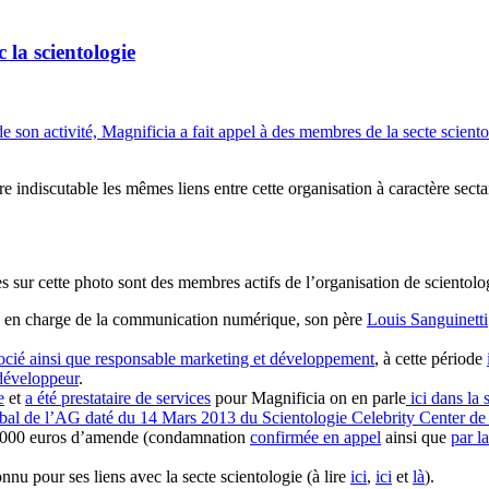
 la scientologie
e son activité, Magnificia a fait appel à des membres de la secte scient
ndiscutable les mêmes liens entre cette organisation à caractère sectaire
s sur cette photo sont des membres actifs de l’organisation de scientolog
ia, en charge de la communication numérique, son père
Louis Sanguinetti
ocié ainsi que responsable marketing et développement
, à cette période
développeur
.
e
et
a été prestataire de services
pour Magnificia on en parle
ici dans la 
rbal de l’AG daté du 14 Mars 2013 du Scientologie Celebrity Center de 
0 000 euros d’amende (condamnation
confirmée en appel
ainsi que
par l
 pour ses liens avec la secte scientologie (à lire
ici
,
ici
et
là
).