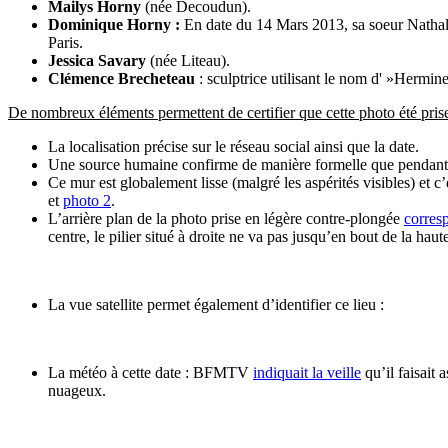
Mailys Horny
(née Decoudun).
Dominique Horny :
En date du 14 Mars 2013, sa soeur Nathali
Paris.
Jessica Savary
(née Liteau).
Clémence Brecheteau
: sculptrice utilisant le nom d' »Hermin
De nombreux éléments permettent de certifier que cette photo été pris
La localisation précise sur le réseau social ainsi que la date.
Une source humaine confirme de manière formelle que pendant c
Ce mur est globalement lisse (malgré les aspérités visibles) et c’
et
photo 2
.
L’arrière plan de la photo prise en légère contre-plongée
corresp
centre, le pilier situé à droite ne va pas jusqu’en bout de la haut
La vue satellite permet également d’identifier ce lieu :
La météo à cette date : BFMTV
indiquait la veille
qu’il faisait 
nuageux.