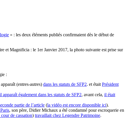
ologie
» : les deux éléments publiés confirmaient dès le début de
 et Magnificia : le 1er Janvier 2017, la photo suivante est prise sur
ie :
apparaît (entres-autres)
dans les statuts de SFP2
. et était
Président
il apparaît également dans les statuts de SFP2
, avant cela,
il était
seconde partie de l’article
(
la vidéo est encore disponible ici
).
Paris
, son père, Didier Michaux a été condamné pour escroquerie en
a cour de cassation
)
travaillait chez Legendre Patrimoine
.