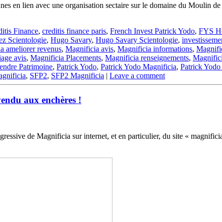
nnes en lien avec une organisation sectaire sur le domaine du Moulin de G
itis Finance
,
creditis finance paris
,
French Invest Patrick Yodo
,
FYS Ho
ez Scientologie
,
Hugo Savary
,
Hugo Savary Scientologie
,
investisseme
a ameliorer revenus
,
Magnificia avis
,
Magnificia informations
,
Magnifi
iage avis
,
Magnificia Placements
,
Magnificia renseignements
,
Magnifici
endre Patrimoine
,
Patrick Yodo
,
Patrick Yodo Magnificia
,
Patrick Yodo
gnificia
,
SFP2
,
SFP2 Magnificia
|
Leave a comment
vendu aux enchères !
ogressive de Magnificia sur internet, et en particulier, du site « magnifi