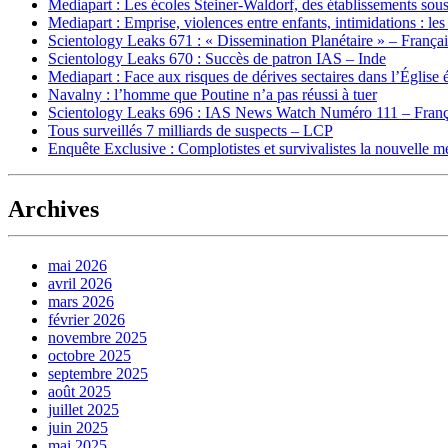
Mediapart : Les écoles Steiner-Waldorf, des établissements sous
Mediapart : Emprise, violences entre enfants, intimidations : les
Scientology Leaks 671 : « Dissemination Planétaire » – França
Scientology Leaks 670 : Succès de patron IAS – Inde
Mediapart : Face aux risques de dérives sectaires dans l’Église 
Navalny : l’homme que Poutine n’a pas réussi à tuer
Scientology Leaks 696 : IAS News Watch Numéro 111 – Franç
Tous surveillés 7 milliards de suspects – LCP
Enquête Exclusive : Complotistes et survivalistes la nouvelle 
Archives
mai 2026
avril 2026
mars 2026
février 2026
novembre 2025
octobre 2025
septembre 2025
août 2025
juillet 2025
juin 2025
mai 2025