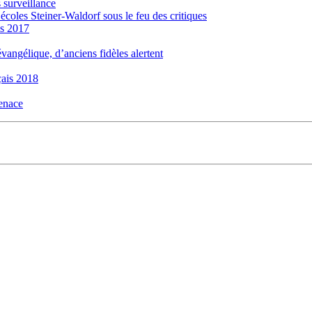
 surveillance
 écoles Steiner-Waldorf sous le feu des critiques
is 2017
évangélique, d’anciens fidèles alertent
ais 2018
menace