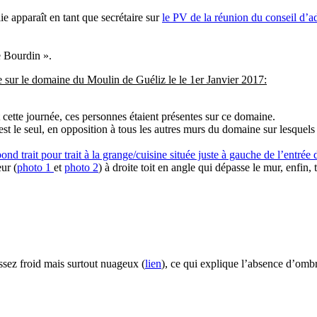
e apparaît en tant que secrétaire sur
le PV de la réunion du conseil d’a
e Bourdin ».
e sur le domaine du Moulin de Guéliz le le 1er Janvier 2017:
ette journée, ces personnes étaient présentes sur ce domaine.
est le seul, en opposition à tous les autres murs du domaine sur lesquels 
ond trait pour trait à la grange/cuisine située juste à gauche de l’entrée
eur (
photo 1
et
photo 2
) à droite toit en angle qui dépasse le mur, enfin, 
assez froid mais surtout nuageux (
lien
), ce qui explique l’absence d’omb