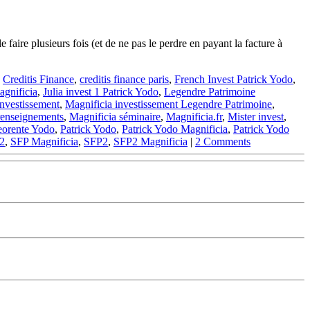
 faire plusieurs fois (et de ne pas le perdre en payant la facture à
,
Creditis Finance
,
creditis finance paris
,
French Invest Patrick Yodo
,
agnificia
,
Julia invest 1 Patrick Yodo
,
Legendre Patrimoine
Investissement
,
Magnificia investissement Legendre Patrimoine
,
renseignements
,
Magnificia séminaire
,
Magnificia.fr
,
Mister invest
,
orente Yodo
,
Patrick Yodo
,
Patrick Yodo Magnificia
,
Patrick Yodo
2
,
SFP Magnificia
,
SFP2
,
SFP2 Magnificia
|
2 Comments