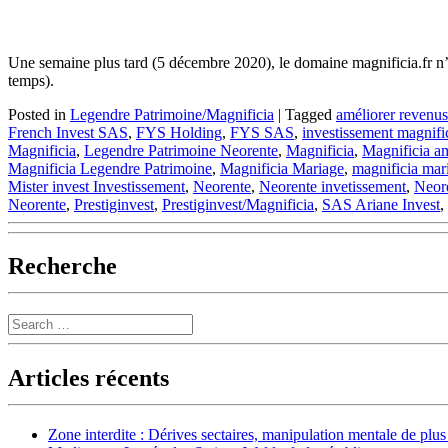
Une semaine plus tard (5 décembre 2020), le domaine magnificia.fr n’a to
temps).
Posted in
Legendre Patrimoine/Magnificia
|
Tagged
améliorer revenus
French Invest SAS
,
FYS Holding
,
FYS SAS
,
investissement magnifi
Magnificia
,
Legendre Patrimoine Neorente
,
Magnificia
,
Magnificia am
Magnificia Legendre Patrimoine
,
Magnificia Mariage
,
magnificia mar
Mister invest Investissement
,
Neorente
,
Neorente invetissement
,
Neor
Neorente
,
Prestiginvest
,
Prestiginvest/Magnificia
,
SAS Ariane Invest
,
Recherche
Search
Articles récents
Zone interdite : Dérives sectaires, manipulation mentale de plu