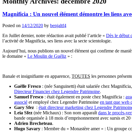
Monthly Archives:
décembre 2020
Magnificia : Un nouvel élément démontre les liens avec
Posted on
14/12/2020
by
benjaltf4
En Juillet dernier, notre rédaction avait publié l’article «
Dès le début d
l’activité de Magnificia, ses liens avec la secte scientologie.
Aujourd’hui, nous publions un nouvel élément qui confirme de manière i
le domaine «
Le Moulin de Guéliz
» :
Banale et insignifiante en apparence,
TOUTES
les personnes présente
Gaëlle Fresco
: (née Sanguinetti) était salariée chez Magnific
Directeur Financier chez Legendre Patrimoine
.
Samuel Fresco
: était également en poste chez Magnificia :
ass
associé
et employé chez Legendre Patrimoine
en tant que web 
Gary Sfez
:
était directeur marketing chez Legendre Patrimoin
Leia Sfez
(née Michaux) : Son nom apparaît
dans le procès-ve
bande organisée à 18 mois d’emprisonnement avec sursis et 2
Adrien Brecheteau
.
Hugo Savary
: Membre du « Monastère amer » : Un groupe connu