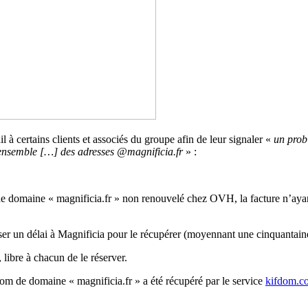
à certains clients et associés du groupe afin de leur signaler «
un prob
l’ensemble […] des adresses @magnificia.fr
» :
de domaine « magnificia.fr » non renouvelé chez OVH, la facture n’ayant 
er un délai à Magnificia pour le récupérer (moyennant une cinquantaine d
libre à chacun de le réserver.
m de domaine « magnificia.fr » a été récupéré par le service
kifdom.c