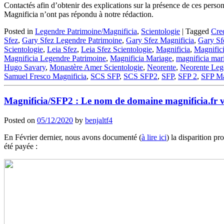
Contactés afin d’obtenir des explications sur la présence de ces perso
Magnificia n’ont pas répondu à notre rédaction.
Posted in
Legendre Patrimoine/Magnificia
,
Scientologie
|
Tagged
Cred
Sfez
,
Gary Sfez Legendre Patrimoine
,
Gary Sfez Magnificia
,
Gary Sf
Scientologie
,
Leia Sfez
,
Leia Sfez Scientologie
,
Magnificia
,
Magnifici
Magnificia Legendre Patrimoine
,
Magnificia Mariage
,
magnificia mar
Hugo Savary
,
Monastère Amer Scientologie
,
Neorente
,
Neorente Leg
Samuel Fresco Magnificia
,
SCS SFP
,
SCS SFP2
,
SFP
,
SFP 2
,
SFP Ma
Magnificia/SFP2 : Le nom de domaine magnificia.fr 
Posted on
05/12/2020
by
benjaltf4
En Février dernier, nous avons documenté (
à lire ici
) la disparition pr
été payée :