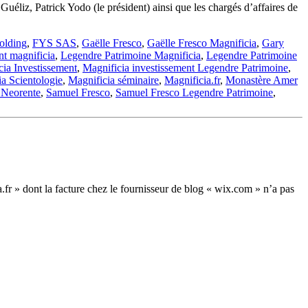
uéliz, Patrick Yodo (le président) ainsi que les chargés d’affaires de
lding
,
FYS SAS
,
Gaëlle Fresco
,
Gaëlle Fresco Magnificia
,
Gary
nt magnificia
,
Legendre Patrimoine Magnificia
,
Legendre Patrimoine
cia Investissement
,
Magnificia investissement Legendre Patrimoine
,
a Scientologie
,
Magnificia séminaire
,
Magnificia.fr
,
Monastère Amer
 Neorente
,
Samuel Fresco
,
Samuel Fresco Legendre Patrimoine
,
cia.fr » dont la facture chez le fournisseur de blog « wix.com » n’a pas