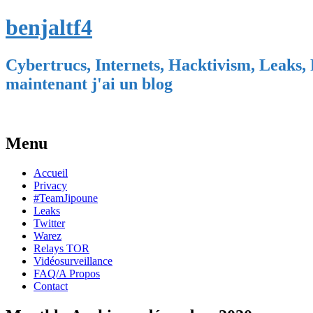
benjaltf4
Cybertrucs, Internets, Hacktivism, Leaks, 
maintenant j'ai un blog
Menu
Skip
Accueil
to
Privacy
content
#TeamJipoune
Leaks
Twitter
Warez
Relays TOR
Vidéosurveillance
FAQ/A Propos
Contact