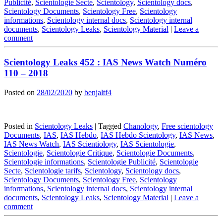
Publicité
,
Scientologie Secte
,
Scientology
,
Scientology docs
,
Scientology Documents
,
Scientology Free
,
Scientology
informations
,
Scientology internal docs
,
Scientology internal
documents
,
Scientology Leaks
,
Scientology Material
|
Leave a
comment
Scientology Leaks 452 : IAS News Watch Numéro
110 – 2018
Posted on
28/02/2020
by
benjaltf4
Posted in
Scientology Leaks
|
Tagged
Chanology
,
Free scientology
Documents
,
IAS
,
IAS Hebdo
,
IAS Hebdo Scientology
,
IAS News
,
IAS News Watch
,
IAS Scientiology
,
IAS Scientologie
,
Scientologie
,
Scientologie Critique
,
Scientologie Documents
,
Scientologie informations
,
Scientologie Publicité
,
Scientologie
Secte
,
Scientologie tarifs
,
Scientology
,
Scientology docs
,
Scientology Documents
,
Scientology Free
,
Scientology
informations
,
Scientology internal docs
,
Scientology internal
documents
,
Scientology Leaks
,
Scientology Material
|
Leave a
comment