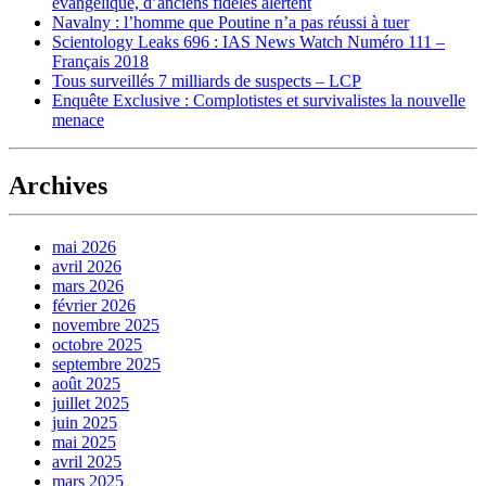
évangélique, d’anciens fidèles alertent
Navalny : l’homme que Poutine n’a pas réussi à tuer
Scientology Leaks 696 : IAS News Watch Numéro 111 –
Français 2018
Tous surveillés 7 milliards de suspects – LCP
Enquête Exclusive : Complotistes et survivalistes la nouvelle
menace
Archives
mai 2026
avril 2026
mars 2026
février 2026
novembre 2025
octobre 2025
septembre 2025
août 2025
juillet 2025
juin 2025
mai 2025
avril 2025
mars 2025