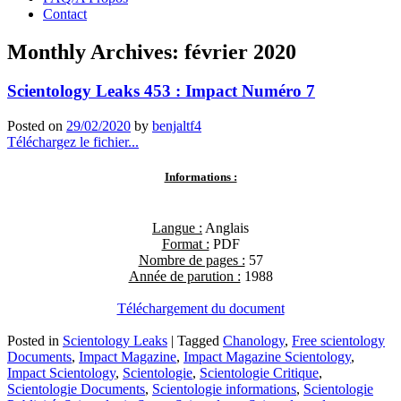
Contact
Monthly Archives:
février 2020
Scientology Leaks 453 : Impact Numéro 7
Posted on
29/02/2020
by
benjaltf4
Téléchargez le fichier...
Informations :
Langue :
Anglais
Format :
PDF
Nombre de pages :
57
Année de parution :
1988
Téléchargement du document
Posted in
Scientology Leaks
|
Tagged
Chanology
,
Free scientology
Documents
,
Impact Magazine
,
Impact Magazine Scientology
,
Impact Scientology
,
Scientologie
,
Scientologie Critique
,
Scientologie Documents
,
Scientologie informations
,
Scientologie