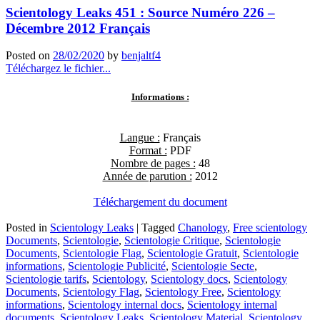
Scientology Leaks 451 : Source Numéro 226 –
Décembre 2012 Français
Posted on
28/02/2020
by
benjaltf4
Téléchargez le fichier...
Informations :
Langue :
Français
Format :
PDF
Nombre de pages :
48
Année de parution :
2012
Téléchargement du document
Posted in
Scientology Leaks
|
Tagged
Chanology
,
Free scientology
Documents
,
Scientologie
,
Scientologie Critique
,
Scientologie
Documents
,
Scientologie Flag
,
Scientologie Gratuit
,
Scientologie
informations
,
Scientologie Publicité
,
Scientologie Secte
,
Scientologie tarifs
,
Scientology
,
Scientology docs
,
Scientology
Documents
,
Scientology Flag
,
Scientology Free
,
Scientology
informations
,
Scientology internal docs
,
Scientology internal
documents
,
Scientology Leaks
,
Scientology Material
,
Scientology