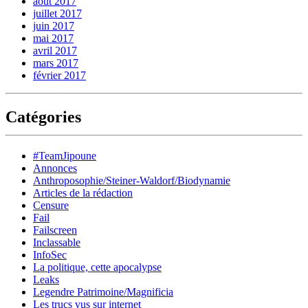
août 2017
juillet 2017
juin 2017
mai 2017
avril 2017
mars 2017
février 2017
Catégories
#TeamJipoune
Annonces
Anthroposophie/Steiner-Waldorf/Biodynamie
Articles de la rédaction
Censure
Fail
Failscreen
Inclassable
InfoSec
La politique, cette apocalypse
Leaks
Legendre Patrimoine/Magnificia
Les trucs vus sur internet