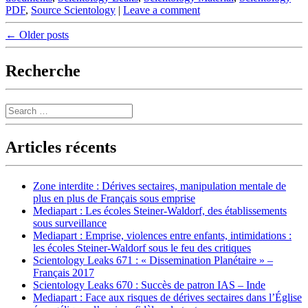
PDF
,
Source Scientology
|
Leave a comment
Post
←
Older posts
navigation
Recherche
Search
Articles récents
Zone interdite : Dérives sectaires, manipulation mentale de
plus en plus de Français sous emprise
Mediapart : Les écoles Steiner-Waldorf, des établissements
sous surveillance
Mediapart : Emprise, violences entre enfants, intimidations :
les écoles Steiner-Waldorf sous le feu des critiques
Scientology Leaks 671 : « Dissemination Planétaire » –
Français 2017
Scientology Leaks 670 : Succès de patron IAS – Inde
Mediapart : Face aux risques de dérives sectaires dans l’Église