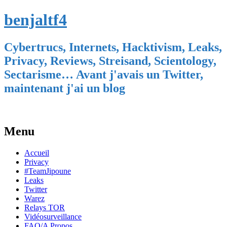
benjaltf4
Cybertrucs, Internets, Hacktivism, Leaks,
Privacy, Reviews, Streisand, Scientology,
Sectarisme… Avant j'avais un Twitter,
maintenant j'ai un blog
Menu
Skip
Accueil
to
Privacy
content
#TeamJipoune
Leaks
Twitter
Warez
Relays TOR
Vidéosurveillance
FAQ/A Propos