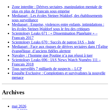
Zone interdite : Dérives sectaires, manipulation mentale de
plus en plus de Français sous emprise
Mediapart : Les écoles Steiner-Waldorf, des établissements
sous surveillance
Mediapart : Emprise, violences entre enfants, intimidations :
les écoles Steiner-Waldorf sous le feu des critiques
Scientology Leaks 671 : « Dissemination Planétaire » –
Français 2017
Scientology Leaks 670 : Succès de patron IAS – Inde
Mediapart : Face aux risques de dérives sectaires dans l’Église
évangélique, d’anciens fidèles alertent
Navalny : l’homme que Poutine n’a pas réussi à tuer
Scientology Leaks 696 : IAS News Watch Numéro 111 –
Français 2018
Tous surveillés 7 milliards de suspects – LCP
Enquête Exclusive : Complotistes et survivalistes la nouvelle
menace
Archives
mai 2026