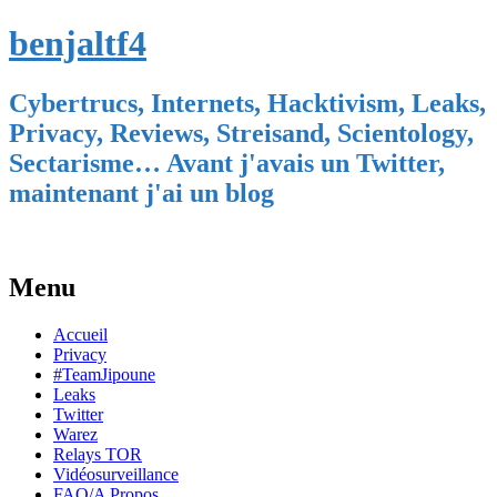
benjaltf4
Cybertrucs, Internets, Hacktivism, Leaks,
Privacy, Reviews, Streisand, Scientology,
Sectarisme… Avant j'avais un Twitter,
maintenant j'ai un blog
Menu
Skip
Accueil
to
Privacy
content
#TeamJipoune
Leaks
Twitter
Warez
Relays TOR
Vidéosurveillance
FAQ/A Propos