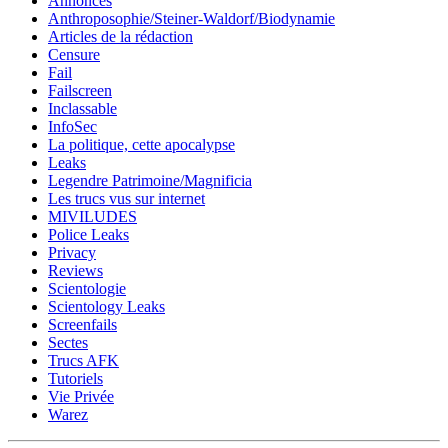
Annonces
Anthroposophie/Steiner-Waldorf/Biodynamie
Articles de la rédaction
Censure
Fail
Failscreen
Inclassable
InfoSec
La politique, cette apocalypse
Leaks
Legendre Patrimoine/Magnificia
Les trucs vus sur internet
MIVILUDES
Police Leaks
Privacy
Reviews
Scientologie
Scientology Leaks
Screenfails
Sectes
Trucs AFK
Tutoriels
Vie Privée
Warez