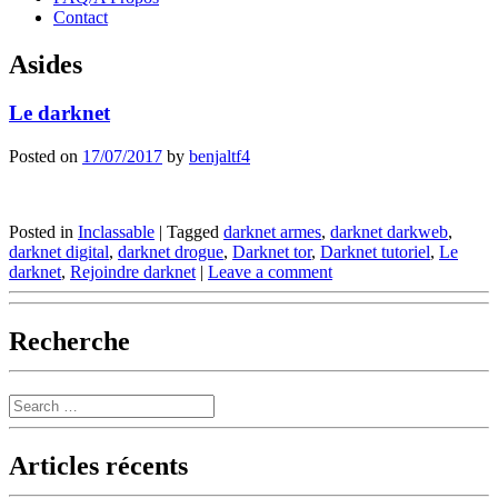
Contact
Asides
Le darknet
Posted on
17/07/2017
by
benjaltf4
Posted in
Inclassable
|
Tagged
darknet armes
,
darknet darkweb
,
darknet digital
,
darknet drogue
,
Darknet tor
,
Darknet tutoriel
,
Le
darknet
,
Rejoindre darknet
|
Leave a comment
Recherche
Search
Articles récents