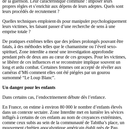
de la guérison. Leur caractéristique commune : imposer leurs
propres règles et s’enrichir aux dépens de leurs adeptes. Quels sont
leurs procédés de recrutement ?
Quelles techniques emploient-ils pour manipuler psychologiquement
leurs victimes, les faisant passer d’une recherche de sens à une
emprise totale ?
De pratiques extrêmes telles que des jeûnes prolongés pouvant être
fatals, à des méthodes telles que le chamanisme ou l’éveil sexo-
spirituel, Zone interdite a mené une investigation approfondie
pendant près de deux ans au cœur de ces groupes. Pour les victimes,
se libérer de ces influences et se reconstruire implique souvent un
long et ardu combat. Certaines femmes ont accepté de révéler aux
caméras d’M6 comment elles ont été piégées par un gourou
surnommé “Le Loup Blanc”.
Un danger pour les enfants
Dans certains cas, l’endoctrinement débute dès l’enfance.
En France, on estime à environ 80 000 le nombre d’enfants élevés
dans un contexte sectaire. Zone Interdite met en lumière les sévices
infligés à certains de ces enfants au nom de croyances extrémistes,
comme ceux subis au sein de la communauté de Tabitha’s place, un
mouvement chrétien apocalyptique américain établi près de Pau,