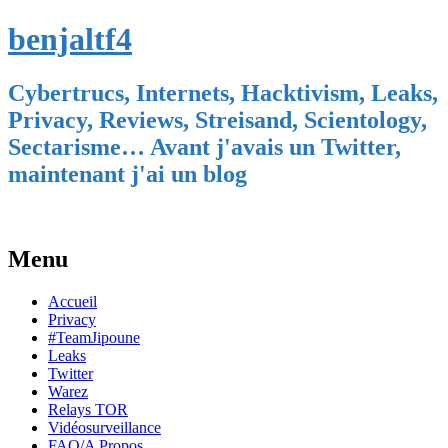
benjaltf4
Cybertrucs, Internets, Hacktivism, Leaks,
Privacy, Reviews, Streisand, Scientology,
Sectarisme… Avant j'avais un Twitter,
maintenant j'ai un blog
Menu
Skip
Accueil
to
Privacy
content
#TeamJipoune
Leaks
Twitter
Warez
Relays TOR
Vidéosurveillance
FAQ/A Propos