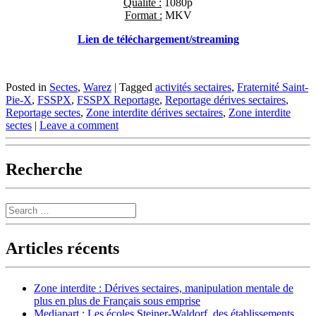
Qualité :
1080p
Format :
MKV
Lien de téléchargement/streaming
Posted in
Sectes
,
Warez
|
Tagged
activités sectaires
,
Fraternité Saint-
Pie-X
,
FSSPX
,
FSSPX Reportage
,
Reportage dérives sectaires
,
Reportage sectes
,
Zone interdite dérives sectaires
,
Zone interdite
sectes
|
Leave a comment
Recherche
Search
Articles récents
Zone interdite : Dérives sectaires, manipulation mentale de
plus en plus de Français sous emprise
Mediapart : Les écoles Steiner-Waldorf, des établissements