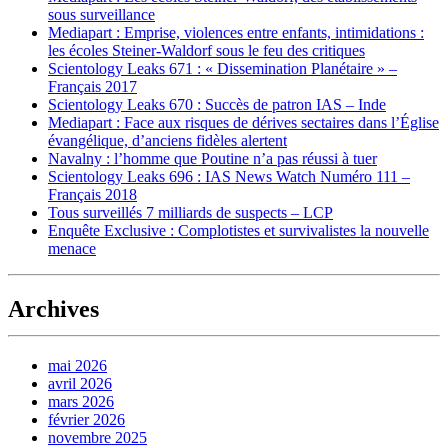
sous surveillance
Mediapart : Emprise, violences entre enfants, intimidations :
les écoles Steiner-Waldorf sous le feu des critiques
Scientology Leaks 671 : « Dissemination Planétaire » –
Français 2017
Scientology Leaks 670 : Succès de patron IAS – Inde
Mediapart : Face aux risques de dérives sectaires dans l’Église
évangélique, d’anciens fidèles alertent
Navalny : l’homme que Poutine n’a pas réussi à tuer
Scientology Leaks 696 : IAS News Watch Numéro 111 –
Français 2018
Tous surveillés 7 milliards de suspects – LCP
Enquête Exclusive : Complotistes et survivalistes la nouvelle
menace
Archives
mai 2026
avril 2026
mars 2026
février 2026
novembre 2025