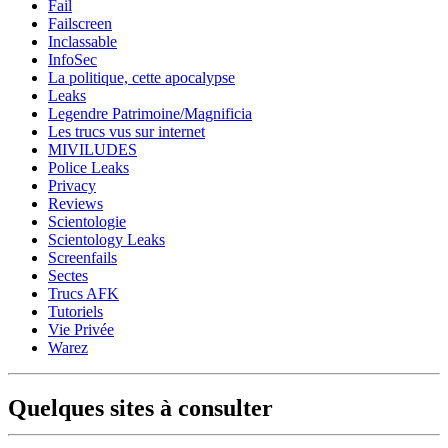
Fail
Failscreen
Inclassable
InfoSec
La politique, cette apocalypse
Leaks
Legendre Patrimoine/Magnificia
Les trucs vus sur internet
MIVILUDES
Police Leaks
Privacy
Reviews
Scientologie
Scientology Leaks
Screenfails
Sectes
Trucs AFK
Tutoriels
Vie Privée
Warez
Quelques sites à consulter