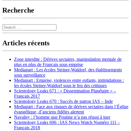
Recherche
Search
Articles récents
Zone interdite : Dérives sectaires, manipulation mentale de
plus en plus de Français sous emprise
Mediapart : Les écoles Steiner-Waldorf, des établissements
sous surveillance
Mediapart : Emprise, violences entre enfants, intimidations :
les écoles Steiner-Waldorf sous le feu des critiques
Scientology Leaks 671 : « Dissemination Planétaire » –
Français 2017
Scientology Leaks 670 : Succès de patron IAS – Inde
Mediapart : Face aux risques de dérives sectaires dans l’Église
évangélique, d’anciens fidèles alertent
Navalny : l’homme que Poutine n’a pas réussi à tuer
Scientology Leaks 696 : IAS News Watch Numéro 111 –
Français 2018