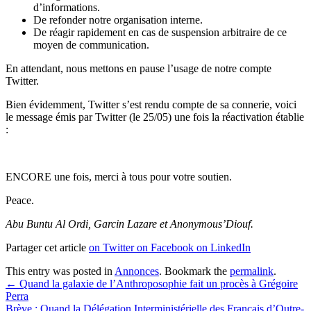
d’informations.
De refonder notre organisation interne.
De réagir rapidement en cas de suspension arbitraire de ce
moyen de communication.
En attendant, nous mettons en pause l’usage de notre compte
Twitter.
Bien évidemment, Twitter s’est rendu compte de sa connerie, voici
le message émis par Twitter (le 25/05) une fois la réactivation établie
:
ENCORE une fois, merci à tous pour votre soutien.
Peace.
Abu Buntu Al Ordi, Garcin Lazare et Anonymous’Diouf.
Partager cet article
on Twitter
on Facebook
on LinkedIn
This entry was posted in
Annonces
. Bookmark the
permalink
.
Post
←
Quand la galaxie de l’Anthroposophie fait un procès à Grégoire
Perra
navigation
Brève : Quand la Délégation Interministérielle des Français d’Outre-