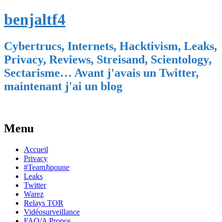
benjaltf4
Cybertrucs, Internets, Hacktivism, Leaks,
Privacy, Reviews, Streisand, Scientology,
Sectarisme… Avant j'avais un Twitter,
maintenant j'ai un blog
Menu
Skip
Accueil
to
Privacy
content
#TeamJipoune
Leaks
Twitter
Warez
Relays TOR
Vidéosurveillance
FAQ/A Propos