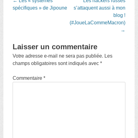
Post
←
Les « systèmes
Les hackers russes
navigation
spécifiques » de Jipoune
s’attaquent aussi à mon
blog !
(#JoueLaCommeMacron)
→
Laisser un commentaire
Votre adresse e-mail ne sera pas publiée.
Les
champs obligatoires sont indiqués avec
*
Commentaire
*