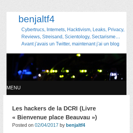
benjaltf4
Cybertrucs, Internets, Hacktivism, Leaks, Privacy,
Reviews, Streisand, Scientology, Sectarisme…
Avant j'avais un Twitter, maintenant j'ai un blog
MENU
SKIP
Les hackers de la DCRI (Livre
TO
« Bienvenue place Beauvau »)
Posted on
02/04/2017
by
benjaltf4
CONTENT