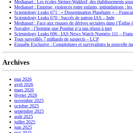
Mediapart : Les écoles Steiner-Waldorf, des établissements sous
Mediapart : Emprise, violences entre enfants, intimidations : les
Scientology Leaks 671 : « Dissemination Planétaire » – França
Scientology Leaks 670 : Succès de patron IAS – Inde
Mediapart : Face aux risques de dérives sectaires dans l’Église 
Navalny : l’homme que Poutine n’a pas réussi à tuer
Scientology Leaks 696 : IAS News Watch Numéro 111 – Franç
Tous surveillés 7 milliards de suspects – LCP
Enquête Exclusive : Complotistes et survivalistes la nouvelle 
Archives
mai 2026
avril 2026
mars 2026
février 2026
novembre 2025
octobre 2025
septembre 2025
août 2025
juillet 2025
juin 2025
mai 2025