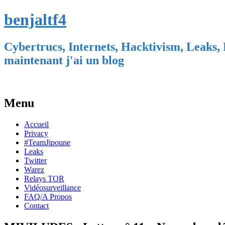
benjaltf4
Cybertrucs, Internets, Hacktivism, Leaks, 
maintenant j'ai un blog
Menu
Skip
Accueil
to
Privacy
content
#TeamJipoune
Leaks
Twitter
Warez
Relays TOR
Vidéosurveillance
FAQ/A Propos
Contact