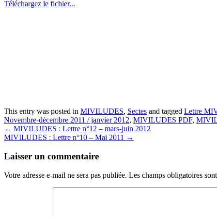
Téléchargez le fichier...
This entry was posted in
MIVILUDES
,
Sectes
and tagged
Lettre M
Novembre-décembre 2011 / janvier 2012
,
MIVILUDES PDF
,
MIVIL
Post
←
MIVILUDES : Lettre n°12 – mars-juin 2012
MIVILUDES : Lettre n°10 – Mai 2011
→
navigation
Laisser un commentaire
Votre adresse e-mail ne sera pas publiée.
Les champs obligatoires son