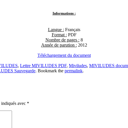
Informations :
Langue :
Français
Format :
PDF
Nombre de pages :
8
Année de parution :
2012
Téléchargement du document
IVILUDES
,
Lettre MIVILUDES PDF
,
Miviludes
,
MIVILUDES docume
UDES Sauvegarde
. Bookmark the
permalink
.
t indiqués avec
*