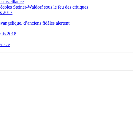
 surveillance
 écoles Steiner-Waldorf sous le feu des critiques
is 2017
évangélique, d’anciens fidèles alertent
ais 2018
menace