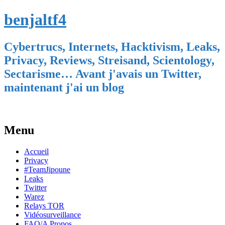
benjaltf4
Cybertrucs, Internets, Hacktivism, Leaks,
Privacy, Reviews, Streisand, Scientology,
Sectarisme… Avant j'avais un Twitter,
maintenant j'ai un blog
Menu
Skip
Accueil
to
Privacy
content
#TeamJipoune
Leaks
Twitter
Warez
Relays TOR
Vidéosurveillance
FAQ/A Propos