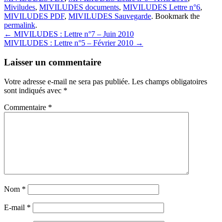
Miviludes
,
MIVILUDES documents
,
MIVILUDES Lettre n°6
,
MIVILUDES PDF
,
MIVILUDES Sauvegarde
. Bookmark the
permalink
.
Post
←
MIVILUDES : Lettre n°7 – Juin 2010
MIVILUDES : Lettre n°5 – Février 2010
→
navigation
Laisser un commentaire
Votre adresse e-mail ne sera pas publiée.
Les champs obligatoires
sont indiqués avec
*
Commentaire
*
Nom
*
E-mail
*