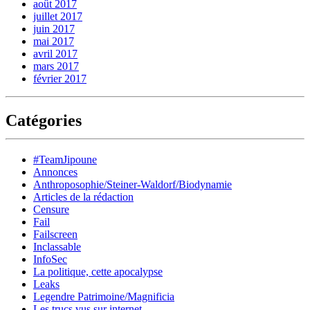
août 2017
juillet 2017
juin 2017
mai 2017
avril 2017
mars 2017
février 2017
Catégories
#TeamJipoune
Annonces
Anthroposophie/Steiner-Waldorf/Biodynamie
Articles de la rédaction
Censure
Fail
Failscreen
Inclassable
InfoSec
La politique, cette apocalypse
Leaks
Legendre Patrimoine/Magnificia
Les trucs vus sur internet