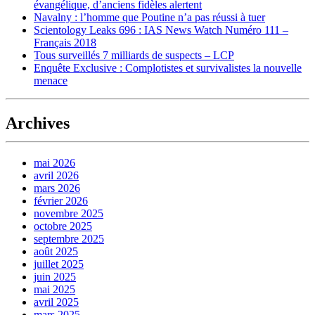
évangélique, d’anciens fidèles alertent
Navalny : l’homme que Poutine n’a pas réussi à tuer
Scientology Leaks 696 : IAS News Watch Numéro 111 –
Français 2018
Tous surveillés 7 milliards de suspects – LCP
Enquête Exclusive : Complotistes et survivalistes la nouvelle
menace
Archives
mai 2026
avril 2026
mars 2026
février 2026
novembre 2025
octobre 2025
septembre 2025
août 2025
juillet 2025
juin 2025
mai 2025
avril 2025
mars 2025