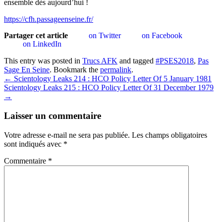
ensemble dès aujourd’hui !
https://cfh.passageenseine.fr/
Partager cet article
on Twitter
on Facebook
on LinkedIn
This entry was posted in
Trucs AFK
and tagged
#PSES2018
,
Pas
Sage En Seine
. Bookmark the
permalink
.
Post
←
Scientology Leaks 214 : HCO Policy Letter Of 5 January 1981
Scientology Leaks 215 : HCO Policy Letter Of 31 December 1979
navigation
→
Laisser un commentaire
Votre adresse e-mail ne sera pas publiée.
Les champs obligatoires
sont indiqués avec
*
Commentaire
*