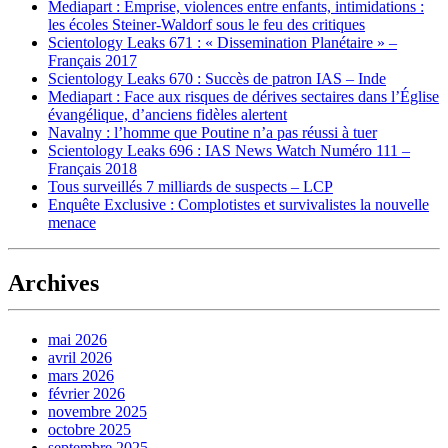
Mediapart : Emprise, violences entre enfants, intimidations :
les écoles Steiner-Waldorf sous le feu des critiques
Scientology Leaks 671 : « Dissemination Planétaire » –
Français 2017
Scientology Leaks 670 : Succès de patron IAS – Inde
Mediapart : Face aux risques de dérives sectaires dans l’Église
évangélique, d’anciens fidèles alertent
Navalny : l’homme que Poutine n’a pas réussi à tuer
Scientology Leaks 696 : IAS News Watch Numéro 111 –
Français 2018
Tous surveillés 7 milliards de suspects – LCP
Enquête Exclusive : Complotistes et survivalistes la nouvelle
menace
Archives
mai 2026
avril 2026
mars 2026
février 2026
novembre 2025
octobre 2025
septembre 2025