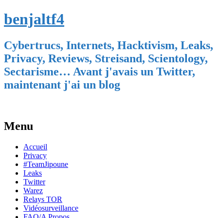
benjaltf4
Cybertrucs, Internets, Hacktivism, Leaks,
Privacy, Reviews, Streisand, Scientology,
Sectarisme… Avant j'avais un Twitter,
maintenant j'ai un blog
Menu
Skip
Accueil
to
Privacy
content
#TeamJipoune
Leaks
Twitter
Warez
Relays TOR
Vidéosurveillance
FAQ/A Propos