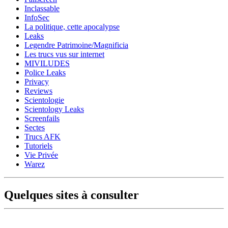
Inclassable
InfoSec
La politique, cette apocalypse
Leaks
Legendre Patrimoine/Magnificia
Les trucs vus sur internet
MIVILUDES
Police Leaks
Privacy
Reviews
Scientologie
Scientology Leaks
Screenfails
Sectes
Trucs AFK
Tutoriels
Vie Privée
Warez
Quelques sites à consulter