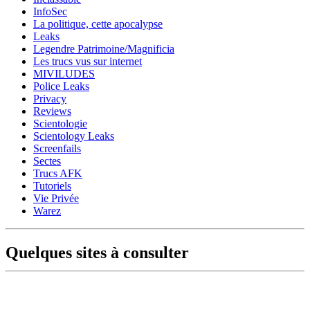
InfoSec
La politique, cette apocalypse
Leaks
Legendre Patrimoine/Magnificia
Les trucs vus sur internet
MIVILUDES
Police Leaks
Privacy
Reviews
Scientologie
Scientology Leaks
Screenfails
Sectes
Trucs AFK
Tutoriels
Vie Privée
Warez
Quelques sites à consulter