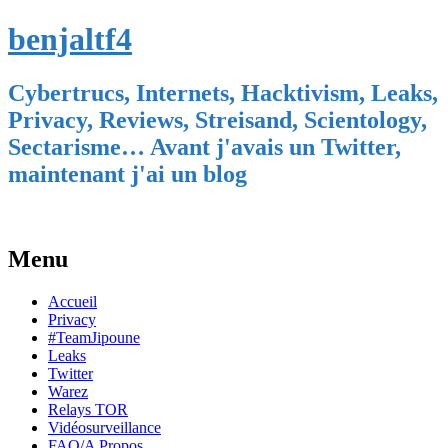
benjaltf4
Cybertrucs, Internets, Hacktivism, Leaks,
Privacy, Reviews, Streisand, Scientology,
Sectarisme… Avant j'avais un Twitter,
maintenant j'ai un blog
Menu
Skip
Accueil
to
Privacy
content
#TeamJipoune
Leaks
Twitter
Warez
Relays TOR
Vidéosurveillance
FAQ/A Propos