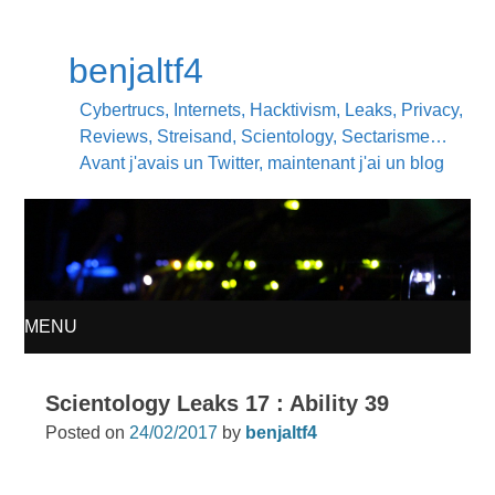
benjaltf4
Cybertrucs, Internets, Hacktivism, Leaks, Privacy,
Reviews, Streisand, Scientology, Sectarisme…
Avant j'avais un Twitter, maintenant j'ai un blog
MENU
SKIP
Scientology Leaks 17 : Ability 39
TO
Posted on
24/02/2017
by
benjaltf4
CONTENT