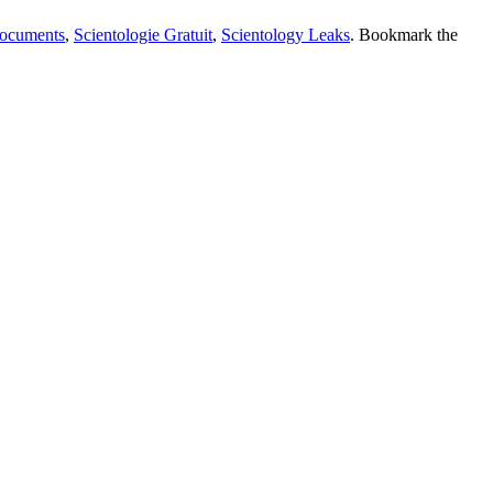
Documents
,
Scientologie Gratuit
,
Scientology Leaks
. Bookmark the