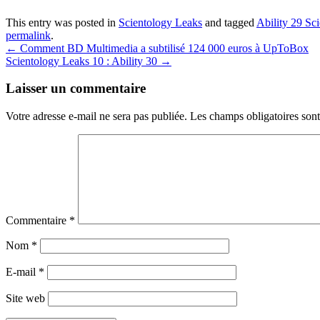
This entry was posted in
Scientology Leaks
and tagged
Ability 29 Sc
permalink
.
Post
←
Comment BD Multimedia a subtilisé 124 000 euros à UpToBox
Scientology Leaks 10 : Ability 30
→
navigation
Laisser un commentaire
Votre adresse e-mail ne sera pas publiée.
Les champs obligatoires son
Commentaire
*
Nom
*
E-mail
*
Site web