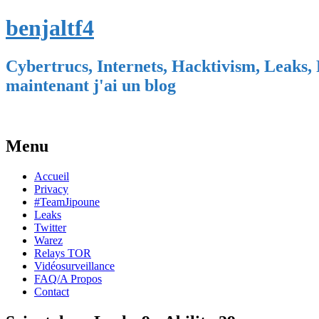
benjaltf4
Cybertrucs, Internets, Hacktivism, Leaks, 
maintenant j'ai un blog
Menu
Skip
Accueil
to
Privacy
content
#TeamJipoune
Leaks
Twitter
Warez
Relays TOR
Vidéosurveillance
FAQ/A Propos
Contact