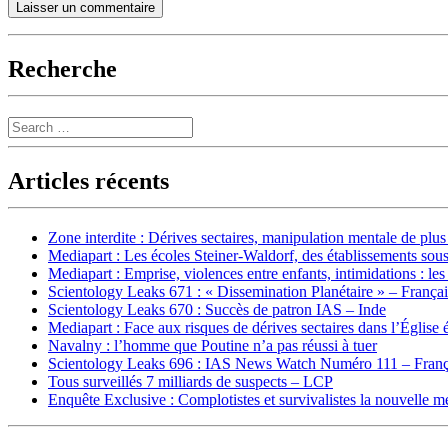
Recherche
Search
Articles récents
Zone interdite : Dérives sectaires, manipulation mentale de plu
Mediapart : Les écoles Steiner-Waldorf, des établissements sous
Mediapart : Emprise, violences entre enfants, intimidations : les
Scientology Leaks 671 : « Dissemination Planétaire » – França
Scientology Leaks 670 : Succès de patron IAS – Inde
Mediapart : Face aux risques de dérives sectaires dans l’Église 
Navalny : l’homme que Poutine n’a pas réussi à tuer
Scientology Leaks 696 : IAS News Watch Numéro 111 – Franç
Tous surveillés 7 milliards de suspects – LCP
Enquête Exclusive : Complotistes et survivalistes la nouvelle 