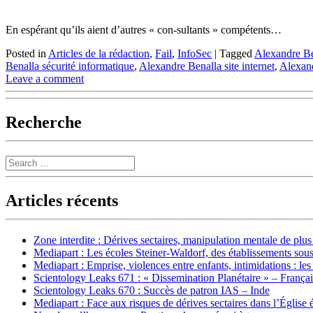
En espérant qu’ils aient d’autres « con-sultants » compétents…
Posted in
Articles de la rédaction
,
Fail
,
InfoSec
|
Tagged
Alexandre Be
Benalla sécurité informatique
,
Alexandre Benalla site internet
,
Alexand
Leave a comment
Recherche
Search
Articles récents
Zone interdite : Dérives sectaires, manipulation mentale de plu
Mediapart : Les écoles Steiner-Waldorf, des établissements sous
Mediapart : Emprise, violences entre enfants, intimidations : les
Scientology Leaks 671 : « Dissemination Planétaire » – França
Scientology Leaks 670 : Succès de patron IAS – Inde
Mediapart : Face aux risques de dérives sectaires dans l’Église 