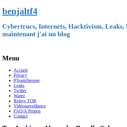
benjaltf4
Cybertrucs, Internets, Hacktivism, Leaks, 
maintenant j'ai un blog
Menu
Skip
Accueil
to
Privacy
content
#TeamJipoune
Leaks
Twitter
Warez
Relays TOR
Vidéosurveillance
FAQ/A Propos
Contact