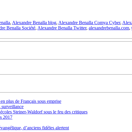
nalla
,
Alexandre Benalla blog
,
Alexandre Benalla Comya Cyber
,
Alex
re Benalla Société
,
Alexandre Benalla Twitter
,
alexandrebenalla.com
,
s en plus de Français sous emprise
 surveillance
 écoles Steiner-Waldorf sous le feu des critiques
is 2017
évangélique, d’anciens fidèles alertent