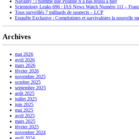
Navalny : l’homme que Poutine n’a pas réussi à tuer
Scientology Leaks 696 : IAS News Watch Numéro 111 – Franç
Tous surveillés 7 milliards de suspects – LCP
Enquête Exclusive : Complotistes et survivalistes la nouvelle 
Archives
mai 2026
avril 2026
mars 2026
février 2026
novembre 2025
octobre 2025
septembre 2025
août 2025
juillet 2025
juin 2025
mai 2025
avril 2025
mars 2025
février 2025
novembre 2024
avril 2024