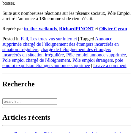
bosser.
Suite aux nombreuses réactions sur les réseaux sociaux, Pôle Emploi
a retiré l’annonce à 18h comme si de rien n’était.
Repéré par
in_the_wetlands
,
RichardPINON7
et
Olivier Cyran
.
Posted in
Fail
,
Les trucs vus sur internet
|
Tagged
Annonce
supprimée chargé de l’éloignement des étrangers incarcérés en
situation irrégulière
,
chargé de l’éloignement des étrangers
incarcérés en situation irrégulière
,
Pôle emploi annonce supprimée
,
Pole emploi chargé de l'éloignement
,
Pôle emploi étrangers
,
pole
emploi expulsion étrangers annonce supprimee
|
Leave a comment
Recherche
Search
Articles récents