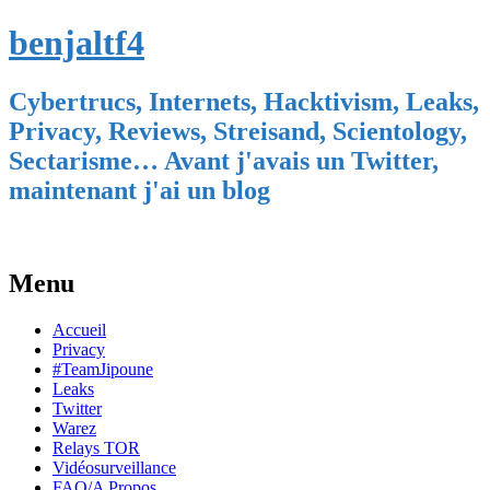
benjaltf4
Cybertrucs, Internets, Hacktivism, Leaks,
Privacy, Reviews, Streisand, Scientology,
Sectarisme… Avant j'avais un Twitter,
maintenant j'ai un blog
Menu
Skip
Accueil
to
Privacy
content
#TeamJipoune
Leaks
Twitter
Warez
Relays TOR
Vidéosurveillance
FAQ/A Propos