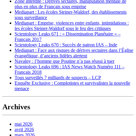
Zone interdite : Dérives sectaires, manipulation mentale de
plus en plus de Français sous emprise
Mediapart : Les écoles Steiner-Waldorf, des établissements
sous surveillance
Mediapart : Emprise, violences entre enfants, intimidations :
les écoles Steiner-Waldorf sous le feu des critiques
Scientology Leaks 671 : « Dissemination Planétaire » –
Français 2017
Scientology Leaks 670 : Succès de patron IAS – Inde
Mediapart : Face aux risques de dérives sectaires dans l’Église
évangélique, d’anciens fidèles alertent
Navalny : l’homme que Poutine n’a pas réussi à tuer
Scientology Leaks 696 : IAS News Watch Numéro 111 –
Français 2018
Tous surveillés 7 milliards de suspects – LCP
Enquête Exclusive : Complotistes et survivalistes la nouvelle
menace
Archives
mai 2026
avril 2026
mars 2026