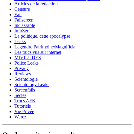
Articles de la rédaction
Censure
Fail
Failscreen
Inclassable
InfoSec
La politique, cette apocalypse
Leaks
Legendre Patrimoine/Magnificia
Les trucs vus sur internet
MIVILUDES
Police Leaks
Privacy
Reviews
Scientologie
Scientology Leaks
Screenfails
Sectes
Trucs AFK
Tutoriels
Vie Privée
Warez