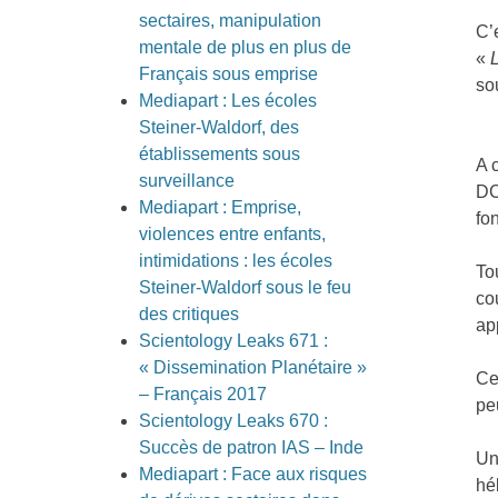
sectaires, manipulation
C’
mentale de plus en plus de
«
Français sous emprise
so
Mediapart : Les écoles
Steiner-Waldorf, des
établissements sous
A 
surveillance
DC
Mediapart : Emprise,
fo
violences entre enfants,
intimidations : les écoles
To
Steiner-Waldorf sous le feu
co
des critiques
ap
Scientology Leaks 671 :
« Dissemination Planétaire »
Ce
– Français 2017
pe
Scientology Leaks 670 :
Succès de patron IAS – Inde
Un
Mediapart : Face aux risques
hé