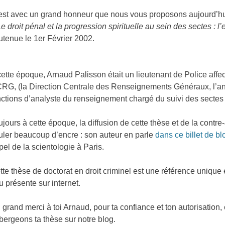
est avec un grand honneur que nous vous proposons aujourd’hui
Le droit pénal et la progression spirituelle au sein des sectes : 
utenue le 1er Février 2002.
cette époque, Arnaud Palisson était un lieutenant de Police affec
RG, (la Direction Centrale des Renseignements Généraux, l’ancê
nctions d’analyste du renseignement chargé du suivi des sectes 
ujours à cette époque, la diffusion de cette thèse et de la contre-
uler beaucoup d’encre : son auteur en parle
dans ce billet de b
pel de la scientologie à Paris.
tte thèse de doctorat en droit criminel est une référence uniq
u présente sur internet.
 grand merci à toi Arnaud, pour ta confiance et ton autorisation,
bergeons ta thèse sur notre blog.