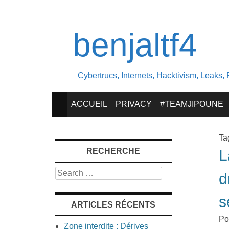
benjaltf4
Cybertrucs, Internets, Hacktivism, Leaks, 
SKIP
ACCUEIL
PRIVACY
#TEAMJIPOUNE
TO
Ta
RECHERCHE
L
CONTENT
Search
d
s
ARTICLES RÉCENTS
Po
Zone interdite : Dérives