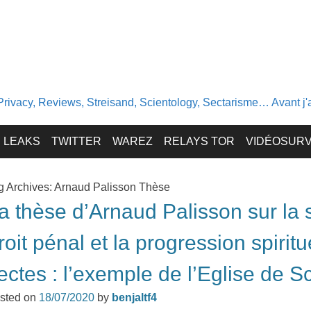
Privacy, Reviews, Streisand, Scientology, Sectarisme… Avant j'av
LEAKS
TWITTER
WAREZ
RELAYS TOR
VIDÉOSURV
g Archives:
Arnaud Palisson Thèse
a thèse d’Arnaud Palisson sur la s
roit pénal et la progression spirit
ectes : l’exemple de l’Eglise de S
sted on
18/07/2020
by
benjaltf4