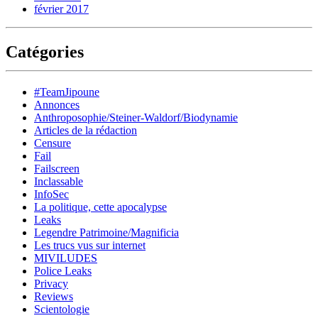
février 2017
Catégories
#TeamJipoune
Annonces
Anthroposophie/Steiner-Waldorf/Biodynamie
Articles de la rédaction
Censure
Fail
Failscreen
Inclassable
InfoSec
La politique, cette apocalypse
Leaks
Legendre Patrimoine/Magnificia
Les trucs vus sur internet
MIVILUDES
Police Leaks
Privacy
Reviews
Scientologie