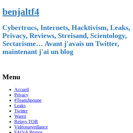
benjaltf4
Cybertrucs, Internets, Hacktivism, Leaks,
Privacy, Reviews, Streisand, Scientology,
Sectarisme… Avant j'avais un Twitter,
maintenant j'ai un blog
Menu
Skip
Accueil
to
Privacy
content
#TeamJipoune
Leaks
Twitter
Warez
Relays TOR
Vidéosurveillance
FAQ/A Propos