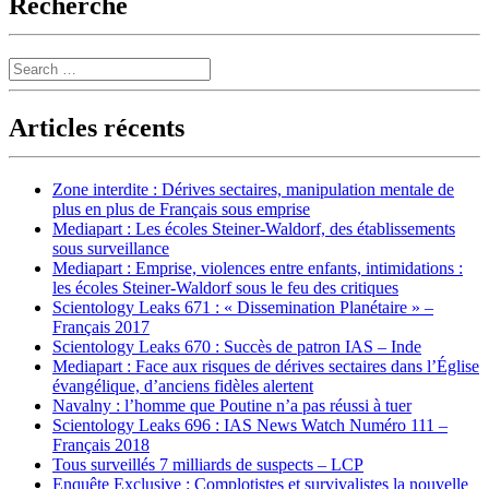
Recherche
Search
Articles récents
Zone interdite : Dérives sectaires, manipulation mentale de
plus en plus de Français sous emprise
Mediapart : Les écoles Steiner-Waldorf, des établissements
sous surveillance
Mediapart : Emprise, violences entre enfants, intimidations :
les écoles Steiner-Waldorf sous le feu des critiques
Scientology Leaks 671 : « Dissemination Planétaire » –
Français 2017
Scientology Leaks 670 : Succès de patron IAS – Inde
Mediapart : Face aux risques de dérives sectaires dans l’Église
évangélique, d’anciens fidèles alertent
Navalny : l’homme que Poutine n’a pas réussi à tuer
Scientology Leaks 696 : IAS News Watch Numéro 111 –
Français 2018
Tous surveillés 7 milliards de suspects – LCP
Enquête Exclusive : Complotistes et survivalistes la nouvelle