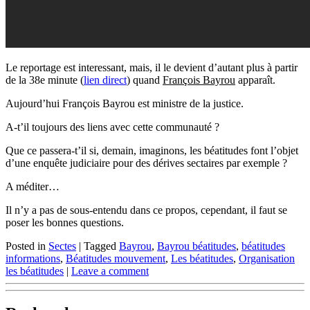
Le reportage est interessant, mais, il le devient d’autant plus à partir
de la 38e minute (
lien direct
) quand
François Bayrou
apparaît.
Aujourd’hui François Bayrou est ministre de la justice.
A-t’il toujours des liens avec cette communauté ?
Que ce passera-t’il si, demain, imaginons, les béatitudes font l’objet
d’une enquête judiciaire pour des dérives sectaires par exemple ?
A méditer…
Il n’y a pas de sous-entendu dans ce propos, cependant, il faut se
poser les bonnes questions.
Posted in
Sectes
|
Tagged
Bayrou
,
Bayrou béatitudes
,
béatitudes
informations
,
Béatitudes mouvement
,
Les béatitudes
,
Organisation
les béatitudes
|
Leave a comment