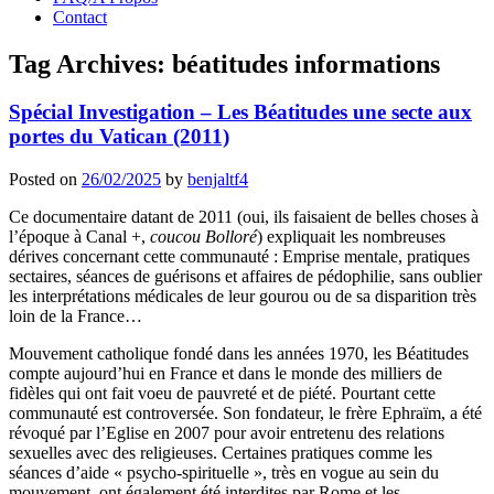
Contact
Tag Archives:
béatitudes informations
Spécial Investigation – Les Béatitudes une secte aux
portes du Vatican (2011)
Posted on
26/02/2025
by
benjaltf4
Ce documentaire datant de 2011 (oui, ils faisaient de belles choses à
l’époque à Canal +,
coucou Bolloré
) expliquait les nombreuses
dérives concernant cette communauté : Emprise mentale, pratiques
sectaires, séances de guérisons et affaires de pédophilie, sans oublier
les interprétations médicales de leur gourou ou de sa disparition très
loin de la France…
Mouvement catholique fondé dans les années 1970, les Béatitudes
compte aujourd’hui en France et dans le monde des milliers de
fidèles qui ont fait voeu de pauvreté et de piété. Pourtant cette
communauté est controversée. Son fondateur, le frère Ephraïm, a été
révoqué par l’Eglise en 2007 pour avoir entretenu des relations
sexuelles avec des religieuses. Certaines pratiques comme les
séances d’aide « psycho-spirituelle », très en vogue au sein du
mouvement, ont également été interdites par Rome et les