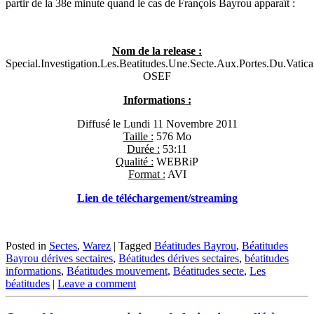
partir de la 38e minute quand le cas de François Bayrou apparaît :
Nom de la release :
Special.Investigation.Les.Beatitudes.Une.Secte.Aux.Portes.Du.
OSEF
Informations :
Diffusé le Lundi 11 Novembre 2011
Taille :
576 Mo
Durée :
53:11
Qualité :
WEBRiP
Format :
AVI
Lien de téléchargement/streaming
Posted in
Sectes
,
Warez
|
Tagged
Béatitudes Bayrou
,
Béatitudes
Bayrou dérives sectaires
,
Béatitudes dérives sectaires
,
béatitudes
informations
,
Béatitudes mouvement
,
Béatitudes secte
,
Les
béatitudes
|
Leave a comment