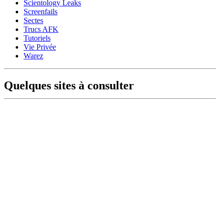
Scientology Leaks
Screenfails
Sectes
Trucs AFK
Tutoriels
Vie Privée
Warez
Quelques sites à consulter