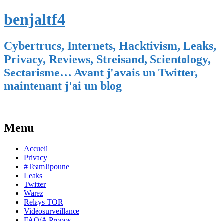
benjaltf4
Cybertrucs, Internets, Hacktivism, Leaks,
Privacy, Reviews, Streisand, Scientology,
Sectarisme… Avant j'avais un Twitter,
maintenant j'ai un blog
Menu
Skip
Accueil
to
Privacy
content
#TeamJipoune
Leaks
Twitter
Warez
Relays TOR
Vidéosurveillance
FAQ/A Propos