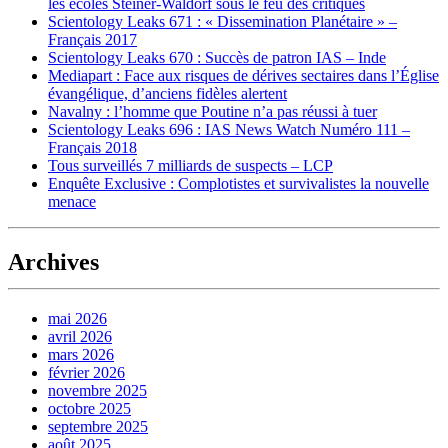
les écoles Steiner-Waldorf sous le feu des critiques
Scientology Leaks 671 : « Dissemination Planétaire » –
Français 2017
Scientology Leaks 670 : Succès de patron IAS – Inde
Mediapart : Face aux risques de dérives sectaires dans l’Église
évangélique, d’anciens fidèles alertent
Navalny : l’homme que Poutine n’a pas réussi à tuer
Scientology Leaks 696 : IAS News Watch Numéro 111 –
Français 2018
Tous surveillés 7 milliards de suspects – LCP
Enquête Exclusive : Complotistes et survivalistes la nouvelle
menace
Archives
mai 2026
avril 2026
mars 2026
février 2026
novembre 2025
octobre 2025
septembre 2025
août 2025