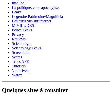
InfoSec
La politique, cette apocalypse
Leaks
Legendre Patrimoine/Magnificia
Les trucs vus sur internet
MIVILUDES
Police Leaks
Privacy
Reviews
Scientologie
Scientology Leaks
Screenfails
Sectes
Trucs AFK
Tutoriels
Vie Privée
Warez
Quelques sites à consulter