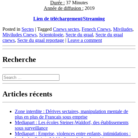
Durée :
37 Minutes
Année de diffusion :
2019
Lien de téléchargement/Streaming
Posted in
Sectes
|
Tagged
Cnews sectes
,
Fenech Cnews
,
Miviludes
,
Miviludes Cnews
,
Scientologie
,
Secte du graal
,
Secte du graal
cnews
,
Secte du graal reportage
|
Leave a comment
Recherche
Search
Articles récents
Zone interdite : Dérives sectaires, manipulation mentale de
plus en plus de Français sous emprise
Mediapart : Les écoles Steiner-Waldorf, des établissements
sous surveillance
Mediapart : Emprise, violences entre enfants, intimidations :