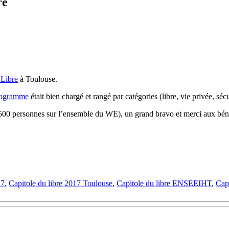
re
 Libre
à Toulouse.
rogramme
était bien chargé et rangé par catégories (libre, vie privée, séc
n 1500 personnes sur l’ensemble du WE), un grand bravo et merci aux b
17
,
Capitole du libre 2017 Toulouse
,
Capitole du libre ENSEEIHT
,
Capi