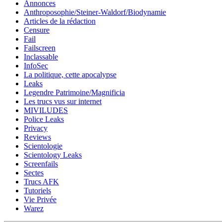
Annonces
Anthroposophie/Steiner-Waldorf/Biodynamie
Articles de la rédaction
Censure
Fail
Failscreen
Inclassable
InfoSec
La politique, cette apocalypse
Leaks
Legendre Patrimoine/Magnificia
Les trucs vus sur internet
MIVILUDES
Police Leaks
Privacy
Reviews
Scientologie
Scientology Leaks
Screenfails
Sectes
Trucs AFK
Tutoriels
Vie Privée
Warez