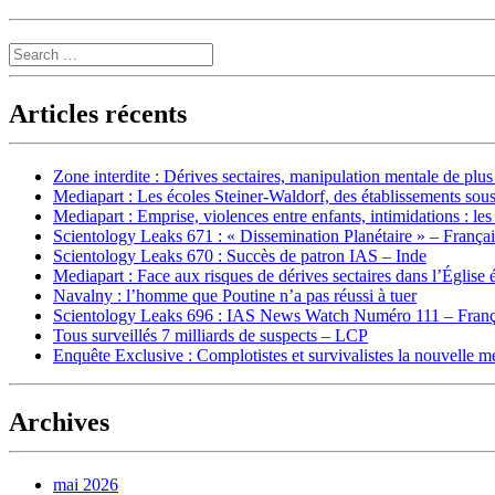
Search
Articles récents
Zone interdite : Dérives sectaires, manipulation mentale de plu
Mediapart : Les écoles Steiner-Waldorf, des établissements sous
Mediapart : Emprise, violences entre enfants, intimidations : les
Scientology Leaks 671 : « Dissemination Planétaire » – França
Scientology Leaks 670 : Succès de patron IAS – Inde
Mediapart : Face aux risques de dérives sectaires dans l’Église 
Navalny : l’homme que Poutine n’a pas réussi à tuer
Scientology Leaks 696 : IAS News Watch Numéro 111 – Franç
Tous surveillés 7 milliards de suspects – LCP
Enquête Exclusive : Complotistes et survivalistes la nouvelle 
Archives
mai 2026