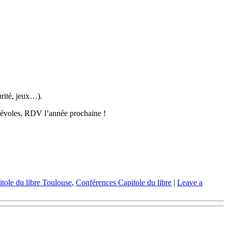
urité, jeux…).
énévoles, RDV l’année prochaine !
tole du libre Toulouse
,
Conférences Capitole du libre
|
Leave a