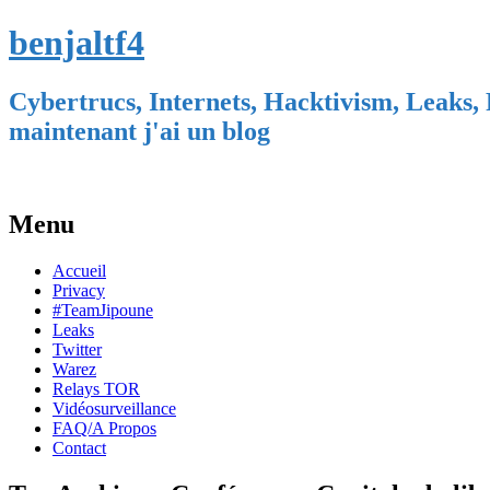
benjaltf4
Cybertrucs, Internets, Hacktivism, Leaks, 
maintenant j'ai un blog
Menu
Skip
Accueil
to
Privacy
content
#TeamJipoune
Leaks
Twitter
Warez
Relays TOR
Vidéosurveillance
FAQ/A Propos
Contact