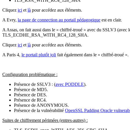
TLS_RSA_WITH_RC4_128_SHA
Cliquez
ici
et
là
pour accédez aux éléments.
A Evry,
la page de connection au portail pédagogique
est en clair.
A Assas, on fait aussi dans le « chiffré-troué » avec du SSLV3 
TLS_ECDHE_RSA_WITH_RC4_128_SHA.
Cliquez
ici
et
là
pour accédez aux éléments.
A Paris 4,
le portail plutôt joli
fait également dans le « chiffré-troué ».
Configuration problématique :
Présence de SSLV3 : (
avec PODDLE
).
Présence de MD5.
Présence de
DES
.
Présence de
RC4
.
Présence de ANONYMOUS.
Présence de la vulnérabilité
OpenSSL Padding Oracle vulnerab
Suites de chiffrement périmées (entres-autres) :