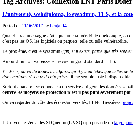
Tag Archives:
Connexion ENT Paris Dider
L’université, webdiploma, le sysadmin, TLS, et la cou
Posted on
11/06/2017
by
benjaltf4
Quand il y a une vague d’attaque, une vulnérabilité quelconque, ou dans
c’est pas les OS, les logiciels ou paquets, telle ou telle vulnérabilité.
Le problème, c’est le sysadmin (‘
fin, si il existe, parce que très souve
Aujourd’hui, on va passer en revue un grand standard : TLS.
En 2017,
au vu de toutes les affaires qu’il y a eu telles que celles de
dans certains réseaux d’entreprises
, il me semble juste indispensable d
Surtout quand on se connecte à un service qui gère des données sensib
oeuvre les moyens de protection n’est-il pas puni sévèrement par l
On va regarder du côté des écoles/universités, l’ENC Bessières
propo
L’Université Versailles St Quentin (UVSQ) qui possède un
large pane