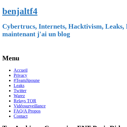
benjaltf4
Cybertrucs, Internets, Hacktivism, Leaks, 
maintenant j'ai un blog
Menu
Skip
Accueil
to
Privacy
content
#TeamJipoune
Leaks
Twitter
Warez
Relays TOR
Vidéosurveillance
FAQ/A Propos
Contact