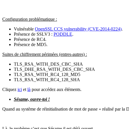
Configuration problématique :
Vulnérable
OpenSSL CCS vulnerability (CVE-2014-0224)
.
Présence de SSLV3 :
PODDLE
.
Présence de RC4.
Présence de MD5.
Suites de chiffrement périmées (entres-autres) :
TLS_RSA_WITH_DES_CBC_SHA
TLS_DHE_RSA_WITH_DES_CBC_SHA
TLS_RSA_WITH_RC4_128_MD5
TLS_RSA_WITH_RC4_128_SHA
Cliquez
ici
et
là
pour accédez aux éléments.
Sésame, ouvre-toi !
Quand au système de réinitialisation de mot de passe « réalisé par la D
Là, le probème c’est que Sésame il est déjà ouvert…