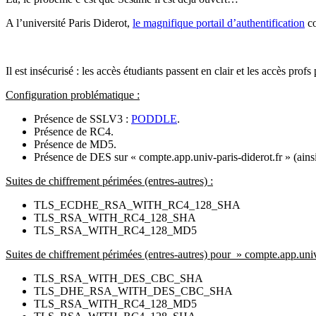
A l’université Paris Diderot,
le magnifique portail d’authentification
co
Il est insécurisé : les accès étudiants passent en clair et les accès profs
Configuration problématique :
Présence de SSLV3 :
PODDLE
.
Présence de RC4.
Présence de MD5.
Présence de DES sur « compte.app.univ-paris-diderot.fr » (ainsi
Suites de chiffrement périmées (entres-autres) :
TLS_ECDHE_RSA_WITH_RC4_128_SHA
TLS_RSA_WITH_RC4_128_SHA
TLS_RSA_WITH_RC4_128_MD5
Suites de chiffrement périmées (entres-autres) pour » compte.app.univ-
TLS_RSA_WITH_DES_CBC_SHA
TLS_DHE_RSA_WITH_DES_CBC_SHA
TLS_RSA_WITH_RC4_128_MD5