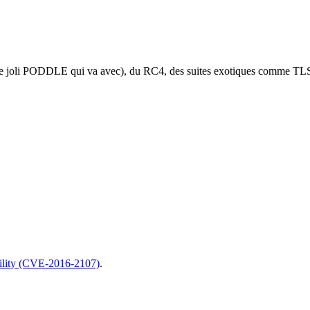
(avec le joli PODDLE qui va avec), du RC4, des suites exotiques c
ility (CVE-2016-2107)
.