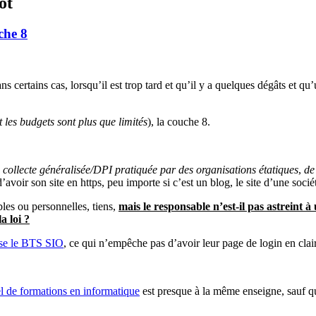
ot
che 8
 certains cas, lorsqu’il est trop tard et qu’il y a quelques dégâts et q
nt les budgets sont plus que limités
), la couche 8.
 la collecte généralisée/DPI pratiquée par des organisations étatiques
,
de
’avoir son site en https, peu importe si c’est un blog, le site d’une soci
les ou personnelles, tiens,
mais le responsable n’est-il pas astreint à 
a loi ?
se le BTS SIO
, ce qui n’empêche pas d’avoir leur page de login en clair
l de formations en informatique
est presque à la même enseigne, sauf qu