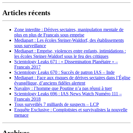
Articles récents
Zone interdite : Dérives sectaires, manipulation mentale de
plus en plus de Français sous emprise
Mediapart : Les écoles Steiner-Waldorf, des établissements
sous surveillance
Mediapart : Emprise, violences entre enfants, intimidations :
les écoles Steiner-Waldorf sous le feu des critiques
Scientology Leaks 671 : « Dissemination Planétaire » –
Français 2017
Scientology Leaks 670 : Succès de patron IAS – Inde
Mediapart : Face aux risques de dérives sectaires dans l’Église
évangélique, d’anciens fidèles alertent
Navalny : l’homme que Poutine n’a pas réussi à tuer
Scientology Leaks 696 : IAS News Watch Numéro 111 –
Français 2018
Tous surveillés 7 milliards de suspects – LCP
Enquête Exclusive : Complotistes et survivalistes la nouvelle
menace
Archives