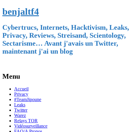
benjaltf4
Cybertrucs, Internets, Hacktivism, Leaks,
Privacy, Reviews, Streisand, Scientology,
Sectarisme… Avant j'avais un Twitter,
maintenant j'ai un blog
Menu
Skip
Accueil
to
Privacy
content
#TeamJipoune
Leaks
Twitter
Warez
Relays TOR
Vidéosurveillance
FAQ/A Propos