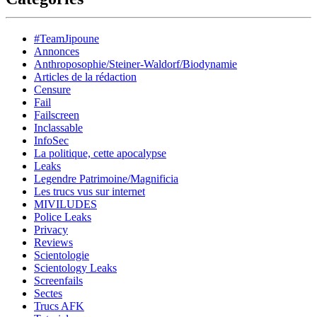
#TeamJipoune
Annonces
Anthroposophie/Steiner-Waldorf/Biodynamie
Articles de la rédaction
Censure
Fail
Failscreen
Inclassable
InfoSec
La politique, cette apocalypse
Leaks
Legendre Patrimoine/Magnificia
Les trucs vus sur internet
MIVILUDES
Police Leaks
Privacy
Reviews
Scientologie
Scientology Leaks
Screenfails
Sectes
Trucs AFK