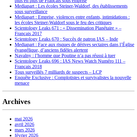
plus en plus de Français sous emprise
Mediapart : Les écoles Steiner-Waldorf, des établissements
sous surveillance
Mediapart : Emprise, violences entre enfants, intimidations :
les écoles Steiner-Waldorf sous le feu des critiques
Scientology Leaks 671 : « Dissemination Planétaire » –
Français 2017
Scientology Leaks 670 : Succès de patron IAS – Inde
Mediapart : Face aux risques de dérives sectaires dans l’Église
évangélique, d’anciens fidèles alertent
Navalny : l’homme que Poutine n’a pas réussi à tuer
Scientology Leaks 696 : IAS News Watch Numéro 111 –
Français 2018
Tous surveillés 7 milliards de suspects – LCP
Enquête Exclusive : Complotistes et survivalistes la nouvelle
menace
Archives
mai 2026
avril 2026
mars 2026
février 2026