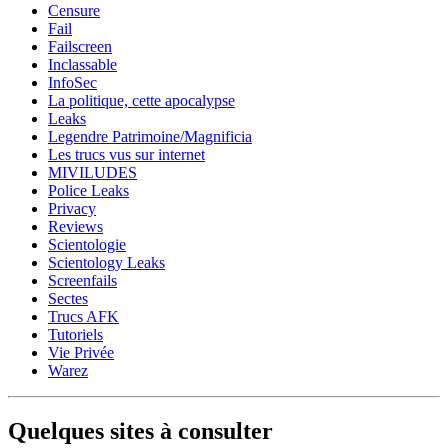
Censure
Fail
Failscreen
Inclassable
InfoSec
La politique, cette apocalypse
Leaks
Legendre Patrimoine/Magnificia
Les trucs vus sur internet
MIVILUDES
Police Leaks
Privacy
Reviews
Scientologie
Scientology Leaks
Screenfails
Sectes
Trucs AFK
Tutoriels
Vie Privée
Warez
Quelques sites à consulter