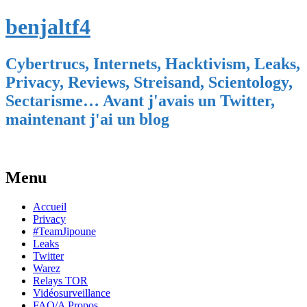
benjaltf4
Cybertrucs, Internets, Hacktivism, Leaks,
Privacy, Reviews, Streisand, Scientology,
Sectarisme… Avant j'avais un Twitter,
maintenant j'ai un blog
Menu
Skip
Accueil
to
Privacy
content
#TeamJipoune
Leaks
Twitter
Warez
Relays TOR
Vidéosurveillance
FAQ/A Propos